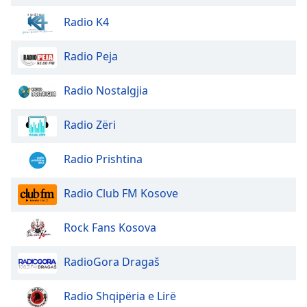
Color
Radio K4
Opacity
Radio Peja
Caption
Radio Nostalgjia
Area
Background
Radio Zëri
Color
Radio Prishtina
Opacity
Radio Club FM Kosove
Font
Size
Rock Fans Kosova
Text
RadioGora Dragaš
Edge
Style
Radio Shqipëria e Lirë