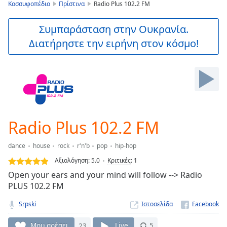
is
Κοσσυφοπέδιο
Πρίστινα
Radio Plus 102.2 FM
loading.
Play
Συμπαράσταση στην Ουκρανία.
Video
Διατήρηστε την ειρήνη στον κόσμο!
Play
Skip
Backward
Skip
Forward
Mute
Current
Time
0:00
Radio Plus 102.2 FM
/
Duration
-:-
dance
house
rock
r'n'b
pop
hip-hop
Loaded
:
0.00%
Αξιολόγηση:
5.0
Κριτικές
:
1
Stream
Open your ears and your mind will follow --> Radio
Type
LIVE
PLUS 102.2 FM
Seek to
live,
Srpski
Ιστοσελίδα
currently
behind
Μου αρέσει
23
Live
5
live
LIVE