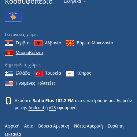
Κοσσυφοπέδιο
Ελληνικά
Γειτονικές χώρες
Σερβία
Αλβανία
Βόρεια Μακεδονία
Μαυροβούνιο
Δημοφιλείς χώρες
Ελλάδα
Τουρκία
Κύπρος
Ηνωμένες Πολιτείες
Ακούστε
Radio Plus 102.2 FM
στο smartphone σας δωρεάν
με την
Android
ή
iOS
εφαρμογή!
Αφρική
Ασία
Βόρεια Αμερική
Νότια Αμερική
Ευρώπη
Ωκεανία