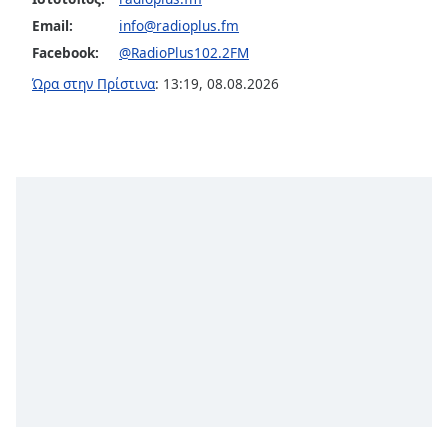
opens
Email:
info@radioplus.fm
subtitles
Facebook:
@RadioPlus102.2FM
settings
dialog
Ώρα στην Πρίστινα
:
13:19
,
08.08.2026
subtitles
off
,
selected
Audio
Track
Picture-
in-
Picture
Fullscreen
This
is
a
modal
window.