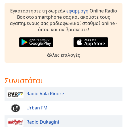
Beginning
of
Εγκαταστήστε τη δωρεάν
εφαρμογή
Online Radio
dialog
Box στο smartphone σας και ακούστε τους
window.
αγαπημένους σας ραδιοφωνικοί σταθμοί online -
Escape
όπου και αν βρίσκεστε!
will
cancel
and
close
άλλες επιλογές
the
window.
Text
Συνιστάται
Color
Radio Vala Rinore
Opacity
Urban FM
Text
Background
Radio Dukagini