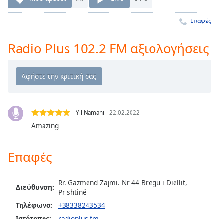
Remaining
Time
-
Επαφές
-:-
Radio Plus 102.2 FM αξιολογήσεις
1x
Playback
Rate
Chapters
Chapters
Yll Namani
22.02.2022
Amazing
Descriptions
descriptions
Επαφές
off
,
selected
Rr. Gazmend Zajmi. Nr 44 Bregu i Diellit,
Διεύθυνση:
Subtitles
Prishtinë
subtitles
Τηλέφωνο:
+38338243534
settings
,
Ιστότοπος:
radioplus.fm