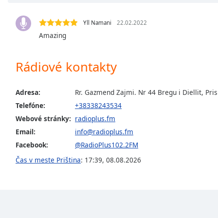
Chapters
Chapters
Yll Namani
22.02.2022
Amazing
Descriptions
descriptions
Rádiové kontakty
off
,
selected
Adresa:
Rr. Gazmend Zajmi. Nr 44 Bregu i Diellit, Pri
Subtitles
Telefóne:
+38338243534
subtitles
Webové stránky:
radioplus.fm
settings
,
Email:
info@radioplus.fm
opens
Facebook:
@RadioPlus102.2FM
subtitles
settings
Čas v meste Priština
:
17:39
,
08.08.2026
dialog
subtitles
off
,
selected