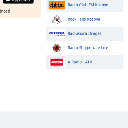
Radio Club FM Kosove
žnosti
Rock Fans Kosova
RadioGora Dragaš
Radio Shqipëria e Lirë
A Radio - ATV