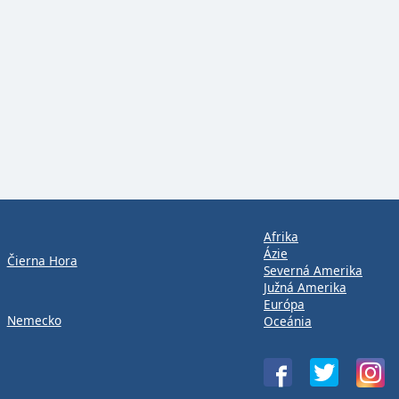
Afrika
Ázie
Čierna Hora
Severná Amerika
Južná Amerika
Európa
Nemecko
Oceánia