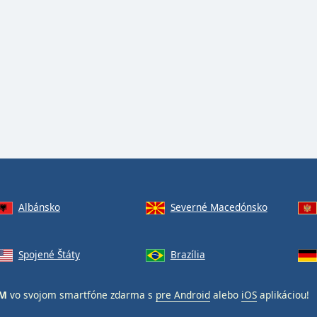
Albánsko
Severné Macedónsko
Spojené Štáty
Brazília
FM
vo svojom smartfóne zdarma s
pre Android
alebo
iOS
aplikáciou!