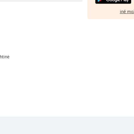
iné mo
shtinë