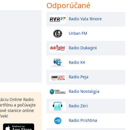
Odporúčané
Radio Vala Rinore
Urban FM
Radio Dukagini
Radio K4
Radio Peja
Radio Nostalgjia
ikáciu Online Radio
rtfónu a počúvajte
Radio Zëri
ové stanice online
ľvek!
Radio Prishtina