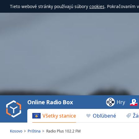
Tieto webové stránky používajú súbory
cookies
. Pokračovaním v
Video
Player
is
loading.
Play
Video
Online Radio Box
Hry
Play
Skip
Všetky stanice
Obľúbené
Žá
Backward
Skip
Forward
Kosovo
Priština
Radio Plus 102.2 FM
Mute