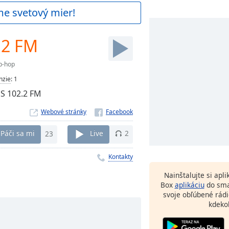
me svetový mier!
.2 FM
p-hop
nzie
:
1
US 102.2 FM
Webové stránky
Páči sa mi
23
Live
2
Kontakty
Nainštalujte si apl
Box
aplikáciu
do sma
svoje obľúbené rádi
kdeko