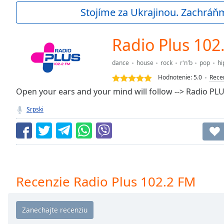
Current
Stojíme za Ukrajinou. Zachráň
Time
0:00
/
Duration
-:-
Radio Plus 102
Loaded
:
0.00%
dance
house
rock
r'n'b
pop
hi
0:00
Hodnotenie:
5.0
Rece
Stream
Type
Open your ears and your mind will follow --> Radio PL
LIVE
Seek to
Srpski
live,
currently
behind
live
LIVE
Remaining
Time
-
-:-
Recenzie Radio Plus 102.2 FM
1x
Playback
Rate