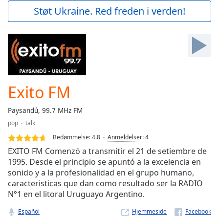
Play
Støt Ukraine. Red freden i verden!
Video
Play
Skip
Backward
Skip
Forward
Mute
Current
Exito FM
Time
0:00
/
Paysandú, 99.7 MHz FM
Duration
-:-
pop
talk
Loaded
:
0.00%
Bedømmelse:
4.8
Anmeldelser
:
4
Stream
EXITO FM Comenzó a transmitir el 21 de setiembre de
Type
LIVE
1995. Desde el principio se apuntó a la excelencia en
sonido y a la profesionalidad en el grupo humano,
Seek to
live,
caracteristicas que dan como resultado ser la RADIO
currently
N°1 en el litoral Uruguayo Argentino.
behind
live
LIVE
Remaining
Español
Hjemmeside