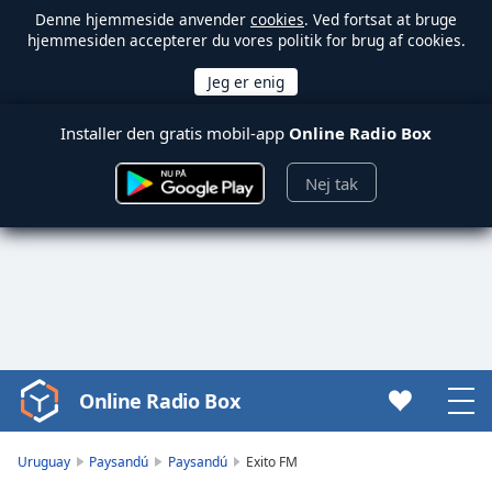
Denne hjemmeside anvender
cookies
. Ved fortsat at bruge
hjemmesiden accepterer du vores politik for brug af cookies.
Installer den gratis mobil-app
Online Radio Box
Nej tak
Online Radio Box
Video
Player
is
Uruguay
Paysandú
Paysandú
Exito FM
loading.