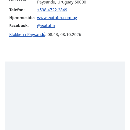
Paysandu, Uruguay 60000
dialog
window.
Telefon:
+598 4722 2849
Escape
Hjemmeside:
www.exitofm.com.uy
will
Facebook:
@exitofm
cancel
Klokken i Paysandú
:
08:43
,
08.10.2026
and
close
the
window.
Text
Color
Opacity
Text
Background
Color