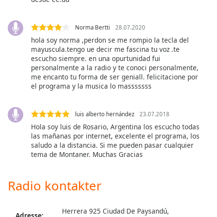
subtitles
settings
dialog
Norma Bertti
28.07.2020
subtitles
hola soy norma ,perdon se me rompio la tecla del
off
,
mayuscula.tengo ue decir me fascina tu voz .te
selected
escucho siempre. en una opurtunidad fui
personalmente a la radio y te conoci personalmente,
Audio
me encanto tu forma de ser geniall. felicitacione por
Track
el programa y la musica lo masssssss
Picture-
in-
luis alberto hernández
23.07.2018
Picture
Hola soy luis de Rosario, Argentina los escucho todas
Fullscreen
This
las mañanas por internet, excelente el programa, los
saludo a la distancia. Si me pueden pasar cualquier
is
tema de Montaner. Muchas Gracias
a
modal
window.
Radio kontakter
Beginning
Herrera 925 Ciudad De Paysandú,
of
Adresse: