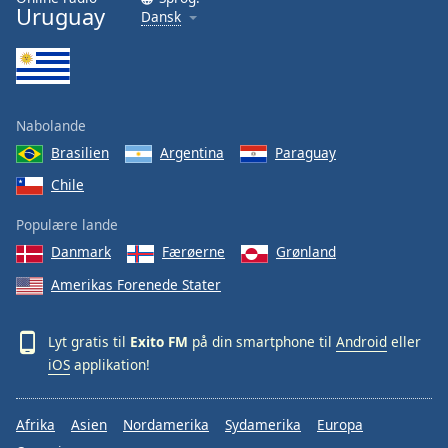
Uruguay
Dansk
Nabolande
Brasilien
Argentina
Paraguay
Chile
Populære lande
Danmark
Færøerne
Grønland
Amerikas Forenede Stater
Lyt gratis til
Exito FM
på din smartphone til
Android
eller
iOS
applikation!
Afrika
Asien
Nordamerika
Sydamerika
Europa