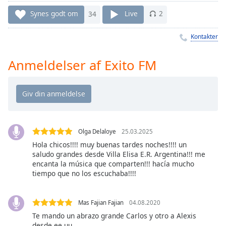
Time
-
-:-
Synes godt om
34
Live
2
1x
Kontakter
Playback
Rate
Anmeldelser af Exito FM
Chapters
Chapters
Descriptions
Olga Delaloye
25.03.2025
descriptions
off
,
Hola chicos!!!! muy buenas tardes noches!!!! un
saludo grandes desde Villa Elisa E.R. Argentina!!! me
selected
encanta la música que comparten!!! hacía mucho
tiempo que no los escuchaba!!!!
Subtitles
subtitles
Mas Fajian Fajian
04.08.2020
settings
,
Te mando un abrazo grande Carlos y otro a Alexis
opens
desde ee.uu