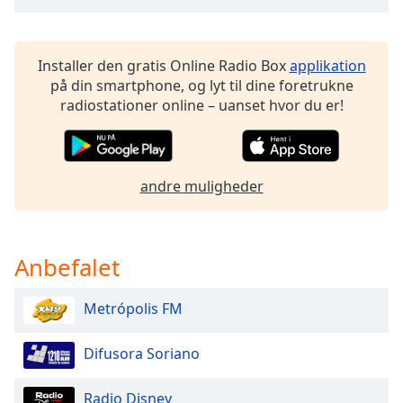
Opacity
Installer den gratis Online Radio Box
applikation
Caption
på din smartphone, og lyt til dine foretrukne
Area
radiostationer online – uanset hvor du er!
Background
Color
andre muligheder
Opacity
Font
Size
Anbefalet
Metrópolis FM
Text
Edge
Style
Difusora Soriano
Radio Disney
Font