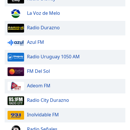
Family
La Voz de Melo
Reset
Radio Durazno
Done
Close
Azul FM
Modal
Dialog
End
Radio Uruguay 1050 AM
of
dialog
window.
FM Del Sol
Adeom FM
Radio City Durazno
Inolvidable FM
Radio Señales