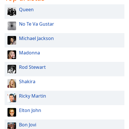
Font
Queen
Family
No Te Va Gustar
Reset
Done
Michael Jackson
Close
Modal
Dialog
Madonna
End
of
Rod Stewart
dialog
window.
Shakira
Ricky Martin
Elton John
Bon Jovi