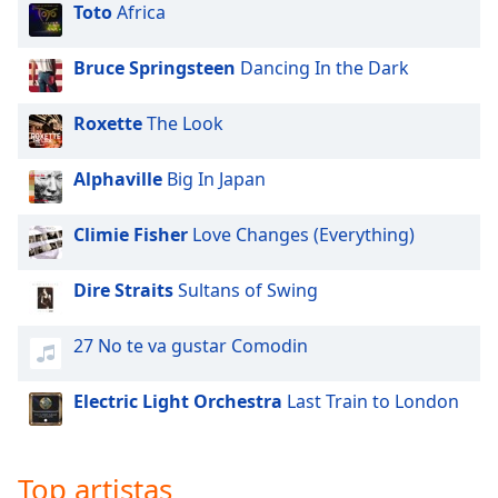
Toto
Africa
Opacity
Bruce Springsteen
Dancing In the Dark
Caption
Roxette
The Look
Area
Background
Alphaville
Big In Japan
Color
Climie Fisher
Love Changes (Everything)
Opacity
Dire Straits
Sultans of Swing
Font
Size
27 No te va gustar Comodin
Electric Light Orchestra
Last Train to London
Text
Edge
Style
Top artistas