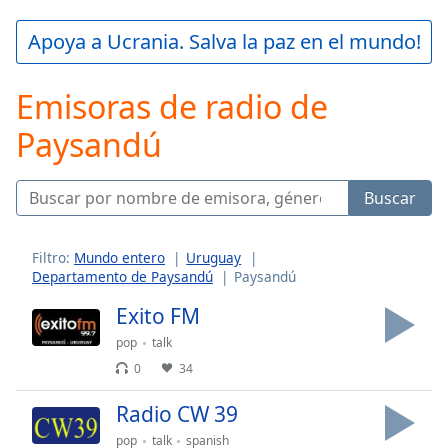
loading.
Play
Apoya a Ucrania. Salva la paz en el mundo!
Video
Play
Emisoras de radio de
Skip
Backward
Paysandú
Skip
Forward
Mute
Current
Buscar
Time
0:00
/
Duration
-:-
Filtro:
Mundo entero
Uruguay
Departamento de Paysandú
Paysandú
Loaded
:
0.00%
Exito FM
Stream
pop
talk
Type
LIVE
0
34
Seek to
live,
currently
Radio CW 39
behind
live
LIVE
pop
talk
spanish