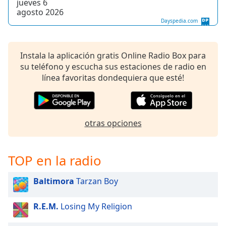
jueves 6
of
agosto 2026
dialog
Dayspedia.com
window.
Escape
will
Instala la aplicación gratis Online Radio Box para
cancel
su teléfono y escucha sus estaciones de radio en
and
línea favoritas dondequiera que esté!
close
the
window.
otras opciones
Text
Color
TOP en la radio
Opacity
Baltimora
Tarzan Boy
Text
R.E.M.
Losing My Religion
Background
Color