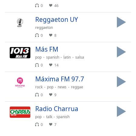
Remaining
0
46
Time
-
-:-
Reggaeton UY
1x
reggaeton
Playback
0
8
Rate
Más FM
Chapters
pop
spanish
latin
salsa
Chapters
0
14
Descriptions
Máxima FM 97.7
descriptions
rock
pop
news
reggae
off
,
0
9
selected
Radio Charrua
Subtitles
pop
talk
spanish
subtitles
0
7
settings
,