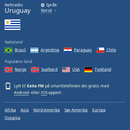
Nettradio
Språk:
Uruguay
Norsk
Naboland
Brasil
Argentina
Paraguay
Chile
Populære land
Norge
Svalbard
USA
Tyskland
Lytt til
Exito FM
på smarttelefonen din gratis med
Android
- eller
iOS
-appen!
Afrika
Asia
Nord-Amerika
Sør-Amerika
Europa
Oseania