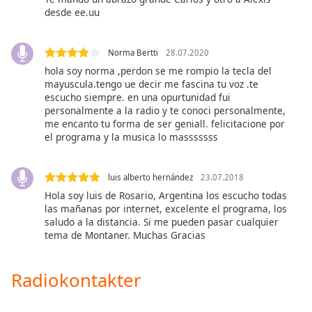
opens
desde ee.uu
subtitles
settings
dialog
Norma Bertti
28.07.2020
subtitles
hola soy norma ,perdon se me rompio la tecla del
off
,
mayuscula.tengo ue decir me fascina tu voz .te
selected
escucho siempre. en una opurtunidad fui
personalmente a la radio y te conoci personalmente,
Audio
me encanto tu forma de ser geniall. felicitacione por
Track
el programa y la musica lo masssssss
Picture-
in-
luis alberto hernández
23.07.2018
Picture
Hola soy luis de Rosario, Argentina los escucho todas
Fullscreen
This
las mañanas por internet, excelente el programa, los
saludo a la distancia. Si me pueden pasar cualquier
is
tema de Montaner. Muchas Gracias
a
modal
window.
Radiokontakter
Beginning