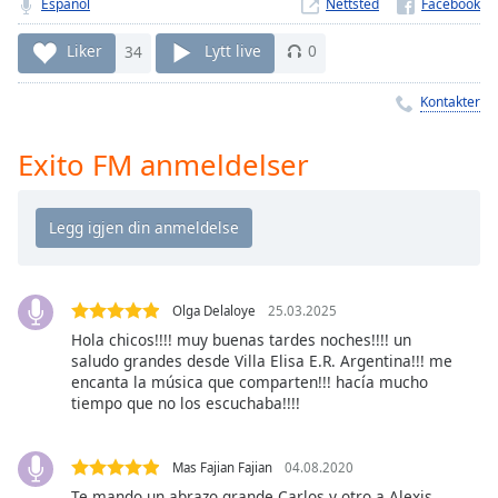
Remaining
Español
Nettsted
Time
-
-:-
Liker
34
Lytt live
0
1x
Kontakter
Playback
Rate
Exito FM anmeldelser
Chapters
Chapters
Descriptions
Olga Delaloye
25.03.2025
descriptions
off
,
Hola chicos!!!! muy buenas tardes noches!!!! un
saludo grandes desde Villa Elisa E.R. Argentina!!! me
selected
encanta la música que comparten!!! hacía mucho
tiempo que no los escuchaba!!!!
Subtitles
subtitles
Mas Fajian Fajian
04.08.2020
settings
,
Te mando un abrazo grande Carlos y otro a Alexis