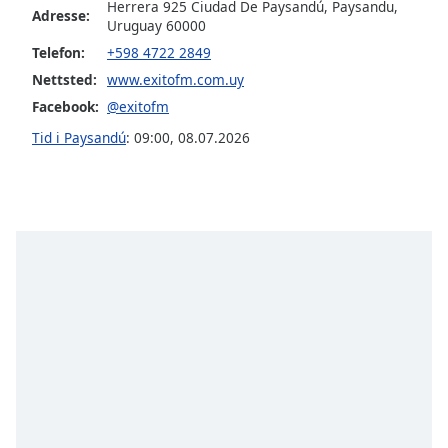
Herrera 925 Ciudad De Paysandú, Paysandu,
of
Adresse:
Uruguay 60000
dialog
window.
Telefon:
+598 4722 2849
Escape
Nettsted:
www.exitofm.com.uy
will
Facebook:
@exitofm
cancel
Tid i Paysandú
:
09:00
,
08.07.2026
and
close
the
window.
Text
Color
Opacity
Text
Background
Color