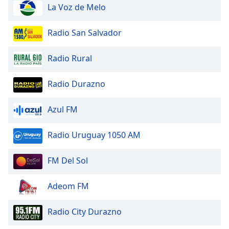
La Voz de Melo
Font
Family
Radio San Salvador
Reset
Radio Rural
Done
Close
Radio Durazno
Modal
Dialog
End
Azul FM
of
dialog
window.
Radio Uruguay 1050 AM
FM Del Sol
Adeom FM
Radio City Durazno