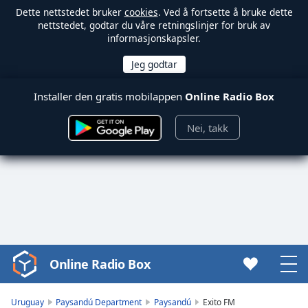
Dette nettstedet bruker
cookies
. Ved å fortsette å bruke dette
nettstedet, godtar du våre retningslinjer for bruk av
informasjonskapsler.
Installer den gratis mobilappen
Online Radio Box
Nei, takk
Online Radio Box
Video
Player
is
Uruguay
Paysandú Department
Paysandú
Exito FM