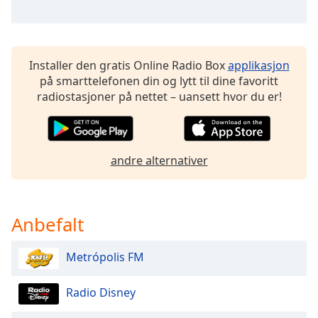
Opacity
Installer den gratis Online Radio Box
applikasjon
Caption
på smarttelefonen din og lytt til dine favoritt
Area
radiostasjoner på nettet – uansett hvor du er!
Background
Color
andre alternativer
Opacity
Font
Size
Anbefalt
Metrópolis FM
Text
Edge
Style
Radio Disney