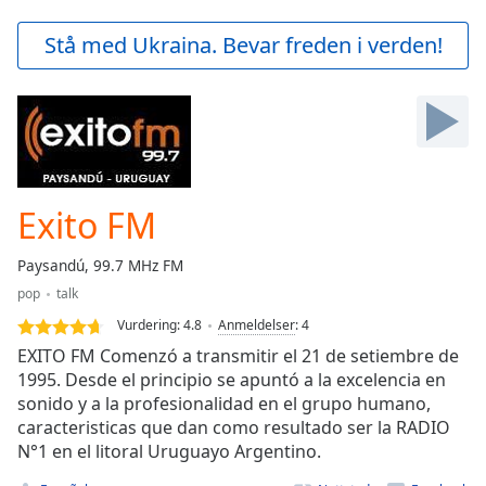
loading.
Play
Stå med Ukraina. Bevar freden i verden!
Video
Play
Skip
Backward
Skip
Forward
Mute
Current
Exito FM
Time
0:00
/
Paysandú, 99.7 MHz FM
Duration
-:-
pop
talk
Loaded
:
0.00%
Vurdering:
4.8
Anmeldelser
:
4
Stream
EXITO FM Comenzó a transmitir el 21 de setiembre de
Type
LIVE
1995. Desde el principio se apuntó a la excelencia en
sonido y a la profesionalidad en el grupo humano,
Seek to
live,
caracteristicas que dan como resultado ser la RADIO
currently
N°1 en el litoral Uruguayo Argentino.
behind
live
LIVE