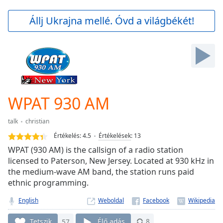
loading.
Play
Állj Ukrajna mellé. Óvd a világbékét!
Video
Play
Skip
Backward
Skip
Forward
Mute
Current
WPAT 930 AM
Time
0:00
/
talk
christian
Duration
-:-
Értékelés:
4.5
Értékelések
:
13
Loaded
:
WPAT (930 AM) is the callsign of a radio station
0.00%
licensed to Paterson, New Jersey. Located at 930 kHz in
Stream
the medium-wave AM band, the station runs paid
Type
LIVE
ethnic programming.
Seek to
live,
currently
English
Weboldal
behind
live
LIVE
Tetszik
57
Élő adás
8