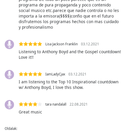
of
programa de pura propaganda y poco contenido
dialog
social musico etc.parece que nadie controla o no les
window.
importa a la emisora($$$$)confio que en el futuro
Escape
disfrutemos los programas hechos con mas cuidado
y profesionalismo
will
cancel
and
Lisa Jackson Franklin
03.12.2021
close
Listening to Anthony Boyd and the Gospel countdown!
the
Love it!!
window.
Text
IamLadyCjax
03.12.2021
Color
I am listening to the Top 10 Inspirational countdown
w/ Anthony Boyd, I love this show.
Opacity
tara nandalall
22.08.2021
Great music
Text
Background
Color
Oldalak: