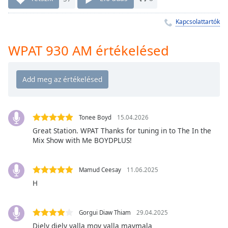
Remaining
Time
-
Kapcsolattartók
-:-
1x
WPAT 930 AM értékelésed
Playback
Rate
Chapters
Chapters
Tonee Boyd
15.04.2026
Descriptions
Great Station. WPAT Thanks for tuning in to The In the
Mix Show with Me BOYDPLUS!
descriptions
off
,
selected
Mamud Ceesay
11.06.2025
H
Subtitles
subtitles
Gorgui Diaw Thiam
29.04.2025
settings
,
Diely diely yalla moy yalla maymala