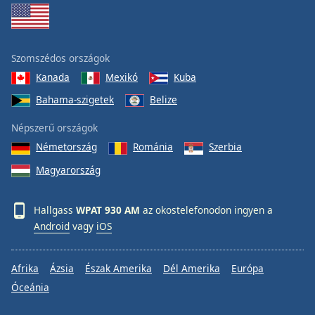
Szomszédos országok
Kanada
Mexikó
Kuba
Bahama-szigetek
Belize
Népszerű országok
Németország
Románia
Szerbia
Magyarország
Hallgass
WPAT 930 AM
az okostelefonodon ingyen a
Android
vagy
iOS
Afrika
Ázsia
Észak Amerika
Dél Amerika
Európa
Óceánia