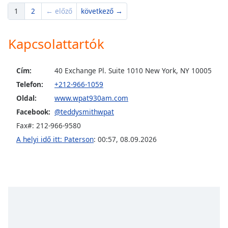
1
2
← előző
következő →
Opacity
Kapcsolattartók
Caption
Area
Cím:
40 Exchange Pl. Suite 1010 New York, NY 10005
Background
Telefon:
+212-966-1059
Color
Oldal:
www.wpat930am.com
Facebook:
@teddysmithwpat
Opacity
Fax#: 212-966-9580
A helyi idő itt: Paterson
:
00:57
,
08.09.2026
Font
Size
Text
Edge
Style