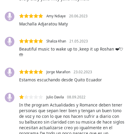
opens
subtitles
settings
Amy Ndiaye
20.06.2023
dialog
Machalla Adjaratou Maty
subtitles
off
,
selected
Shaliza Khan
21.05.2023
Beautiful music to wake up to ,keep it up Roshan ❤️💘
Audio
🤲
Track
Picture-
Jorge Marañon
23.02.2023
in-
Picture
Estamos escuchando desde Quito Ecuador
Fullscreen
This
is
Julio Davila
08.09.2022
a
In the program Actualidades y Romance deben tener
modal
personas que sepan leer bien y tengan un buen tono
window.
de voz y no con lo que nos hacen sufrir a diario con
su balbuceo sin claridad con su musica de hace siglos
necesitan actualizarse creo yo igualmente en el
Beginning
programa De todo un poco parecce que es un