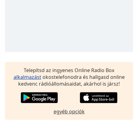
Font
Family
Reset
Done
Close
Modal
Dialog
End
of
Telepítsd az ingyenes Online Radio Box
dialog
alkalmazást
okostelefonodra és hallgasd online
window.
kedvenc rádióállomásaidat, akárhol is jársz!
egyéb opciók