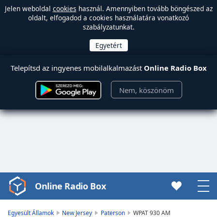
Jelen weboldal
cookies
használ. Amennyiben tovább böngészed az
oldalt, elfogadod a cookies használatára vonatkozó
szabályzatunkat.
Telepítsd az ingyenes mobilalkalmazást
Online Radio Box
Nem, köszönöm
Online Radio Box
Video
Player
is
Egyesült Államok
New Jersey
Paterson
WPAT 930 AM