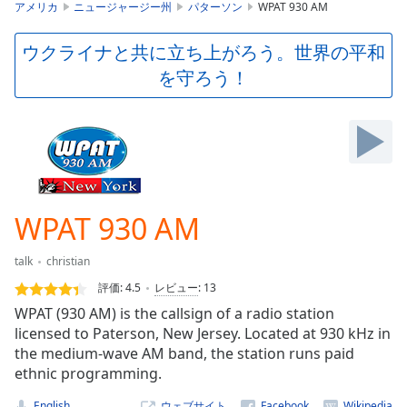
is
アメリカ
ニュージャージー州
パターソン
WPAT 930 AM
loading.
Play
ウクライナと共に立ち上がろう。世界の平和
Video
を守ろう！
Play
Skip
Backward
Skip
Forward
Mute
Current
Time
0:00
WPAT 930 AM
/
Duration
-:-
talk
christian
Loaded
:
0.00%
評価:
4.5
レビュー
:
13
Stream
WPAT (930 AM) is the callsign of a radio station
Type
LIVE
licensed to Paterson, New Jersey. Located at 930 kHz in
Seek to
the medium-wave AM band, the station runs paid
live,
ethnic programming.
currently
behind
live
LIVE
English
ウェブサイト