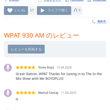
Remaining
Time
-
いいね
57
ライブで聴く
6
-:-
連絡先
1x
Playback
WPAT 930 AM のレビュー
Rate
Chapters
Chapters
Descriptions
Tonee Boyd
15.04.2026
descriptions
Great Station. WPAT Thanks for tuning in to The In the
Mix Show with Me BOYDPLUS!
off
,
selected
Mamud Ceesay
11.06.2025
Subtitles
H
subtitles
settings
,