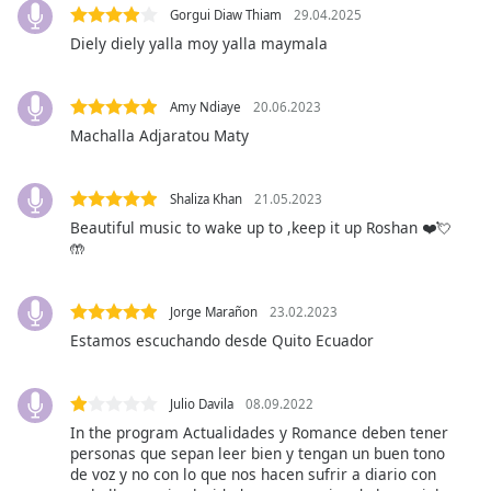
opens
Gorgui Diaw Thiam
29.04.2025
subtitles
Diely diely yalla moy yalla maymala
settings
dialog
Amy Ndiaye
20.06.2023
subtitles
Machalla Adjaratou Maty
off
,
selected
Shaliza Khan
21.05.2023
Audio
Track
Beautiful music to wake up to ,keep it up Roshan ❤️💘
🤲
Picture-
in-
Picture
Jorge Marañon
23.02.2023
Fullscreen
Estamos escuchando desde Quito Ecuador
This
is
a
Julio Davila
08.09.2022
modal
In the program Actualidades y Romance deben tener
window.
personas que sepan leer bien y tengan un buen tono
de voz y no con lo que nos hacen sufrir a diario con