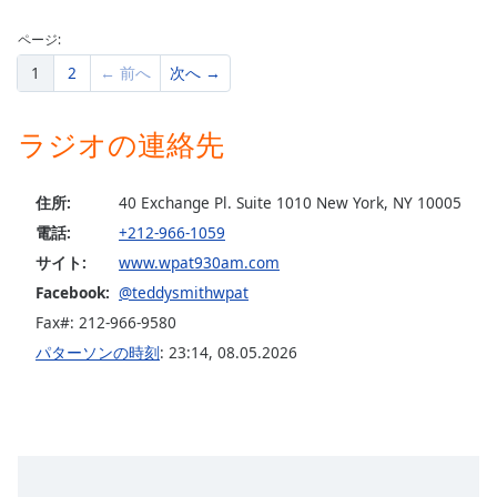
Color
ページ:
Opacity
1
2
← 前へ
次へ →
Caption
ラジオの連絡先
Area
Background
住所:
40 Exchange Pl. Suite 1010 New York, NY 10005
Color
電話:
+212-966-1059
サイト:
www.wpat930am.com
Opacity
Facebook:
@teddysmithwpat
Fax#: 212-966-9580
Font
パターソンの時刻
:
23:14
,
08.05.2026
Size
Text
Edge
Style