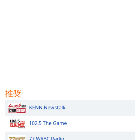
推奨
KENN Newstalk
102.5 The Game
77 WABC Radio