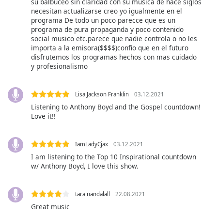
Beginning
su balbuceo sin claridad con su musica de hace siglos
necesitan actualizarse creo yo igualmente en el
of
programa De todo un poco parecce que es un
dialog
programa de pura propaganda y poco contenido
window.
social musico etc.parece que nadie controla o no les
Escape
importa a la emisora($$$$)confio que en el futuro
will
disfrutemos los programas hechos con mas cuidado
cancel
y profesionalismo
and
close
Lisa Jackson Franklin
03.12.2021
the
Listening to Anthony Boyd and the Gospel countdown!
window.
Love it!!
Text
Color
IamLadyCjax
03.12.2021
I am listening to the Top 10 Inspirational countdown
w/ Anthony Boyd, I love this show.
Opacity
tara nandalall
22.08.2021
Text
Great music
Background