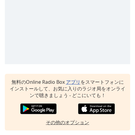
Font
Family
Reset
Done
Close
Modal
Dialog
End
of
dialog
無料のOnline Radio Box
アプリ
をスマートフォンに
window.
インストールして、お気に入りのラジオ局をオンライ
ンで聴きましょう - どこにいても！
その他のオプション