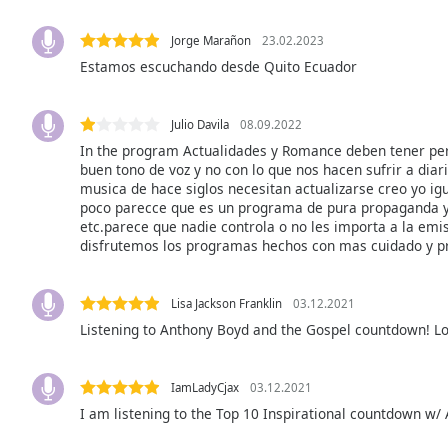
Audio
Track
Jorge Marañon
23.02.2023
Picture-
Estamos escuchando desde Quito Ecuador
in-
Picture
Fullscreen
Julio Davila
08.09.2022
This
In the program Actualidades y Romance deben tener per
is
buen tono de voz y no con lo que nos hacen sufrir a diar
a
musica de hace siglos necesitan actualizarse creo yo i
modal
poco parecce que es un programa de pura propaganda y
window.
etc.parece que nadie controla o no les importa a la emi
disfrutemos los programas hechos con mas cuidado y p
Beginning
of
Lisa Jackson Franklin
03.12.2021
dialog
Listening to Anthony Boyd and the Gospel countdown! Lov
window.
Escape
will
IamLadyCjax
03.12.2021
cancel
I am listening to the Top 10 Inspirational countdown w/ 
and
close