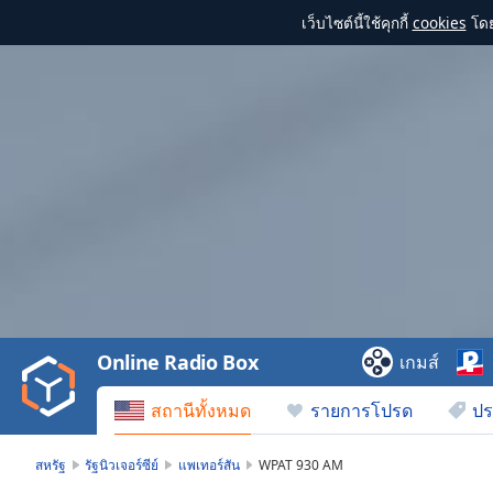
เว็บไซต์นี้ใช้คุกกี้
cookies
โดย
Video
Player
is
loading.
Play
Video
Online Radio Box
เกมส์
Play
Skip
สถานีทั้งหมด
รายการโปรด
ปร
Backward
Skip
Forward
สหรัฐ
รัฐนิวเจอร์ซีย์
แพเทอร์สัน
WPAT 930 AM
Mute