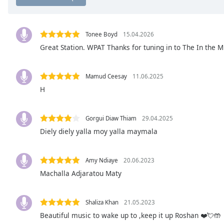
Chapters
Chapters
Tonee Boyd
15.04.2026
Descriptions
Great Station. WPAT Thanks for tuning in to The In the
descriptions
off
,
Mamud Ceesay
11.06.2025
selected
H
Subtitles
Gorgui Diaw Thiam
29.04.2025
subtitles
settings
,
Diely diely yalla moy yalla maymala
opens
subtitles
Amy Ndiaye
20.06.2023
settings
Machalla Adjaratou Maty
dialog
subtitles
off
,
Shaliza Khan
21.05.2023
selected
Beautiful music to wake up to ,keep it up Roshan ❤️💘🤲