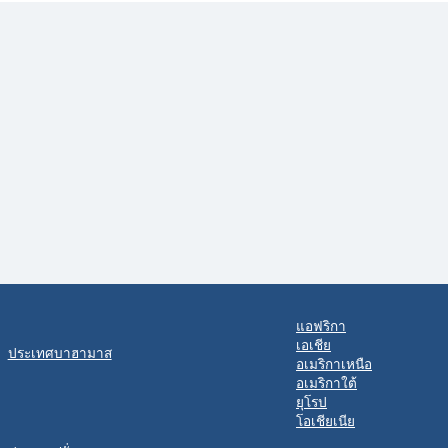
แอฟริกา
เอเชีย
ประเทศบาฮามาส
อเมริกาเหนือ
อเมริกาใต้
ยุโรป
โอเชียเนีย