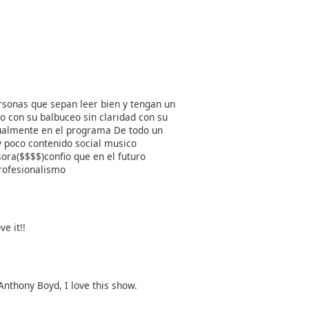
sonas que sepan leer bien y tengan un
io con su balbuceo sin claridad con su
gualmente en el programa De todo un
 poco contenido social musico
sora($$$$)confio que en el futuro
rofesionalismo
e it!!
Anthony Boyd, I love this show.