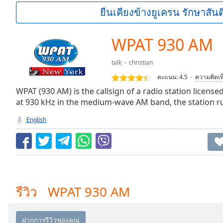
Current
ยืนเคียงข้างยูเครน รักษาสันต
Time
0:00
/
Duration
-:-
WPAT 930 AM
Loaded
:
0.00%
talk
christian
0:00
คะแนน:
4.5
ความคิดเห
Stream
Type
WPAT (930 AM) is the callsign of a radio station licens
LIVE
at 930 kHz in the medium-wave AM band, the station 
Seek to
live,
currently
English
behind
live
LIVE
Remaining
Time
-
-:-
1x
รีวิว WPAT 930 AM
Playback
Rate