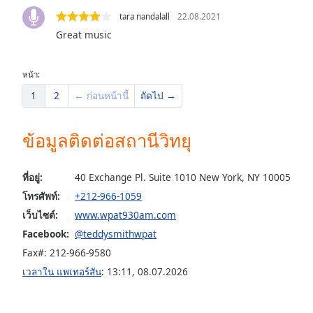
the
tara nandalall
22.08.2021
window.
Great music
Text
หน้า:
Color
1
2
← ก่อนหน้านี้
ถัดไป →
Opacity
ข้อมูลติดต่อสถานีวิทยุ
Text
Background
ที่อยู่:
40 Exchange Pl. Suite 1010 New York, NY 10005
Color
โทรศัพท์:
+212-966-1059
เว็บไซต์:
www.wpat930am.com
Opacity
Facebook:
@teddysmithwpat
Fax#: 212-966-9580
Caption
เวลาใน แพเทอร์สัน
:
13:11
,
08.07.2026
Area
Background