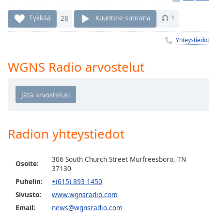
Time
-
-:-
Tykkää
28
Kuuntele suorana
1
1x
Yhteystiedot
Playback
Rate
WGNS Radio arvostelut
Chapters
Chapters
Descriptions
descriptions
Radion yhteystiedot
off
,
selected
306 South Church Street Murfreesboro, TN
Osoite:
37130
Subtitles
Puhelin:
+(615) 893-1450
subtitles
Sivusto:
www.wgnsradio.com
settings
,
opens
Email:
news@wgnsradio.com