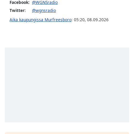
subtitles
Facebook:
@WGNSradio
settings
Twitter:
@wgnsradio
dialog
Aika kaupungissa Murfreesboro
:
05:20
,
08.09.2026
subtitles
off
,
selected
Audio
Track
Picture-
in-
Picture
Fullscreen
This
is
a
modal
window.
Beginning
of