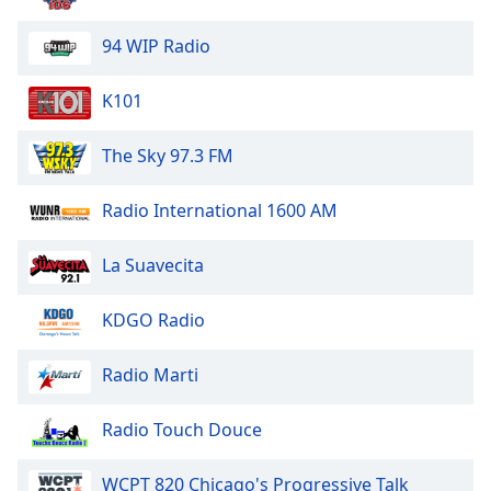
Opacity
94 WIP Radio
Caption
K101
Area
Background
The Sky 97.3 FM
Color
Radio International 1600 AM
Opacity
La Suavecita
Font
Size
KDGO Radio
Radio Marti
Text
Edge
Style
Radio Touch Douce
WCPT 820 Chicago's Progressive Talk
Font