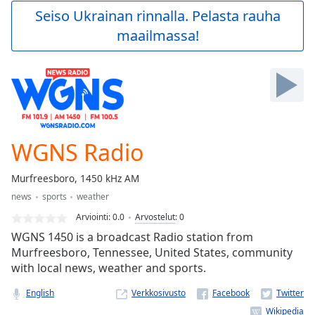
Play
Seiso Ukrainan rinnalla. Pelasta rauha
Video
maailmassa!
Play
Skip
Backward
Skip
Forward
Mute
Current
Time
0:00
WGNS Radio
/
Duration
-:-
Murfreesboro, 1450 kHz AM
Loaded
:
news
sports
weather
0.00%
Stream
Arviointi:
0.0
Arvostelut
:
0
Type
LIVE
WGNS 1450 is a broadcast Radio station from
Seek to
Murfreesboro, Tennessee, United States, community
live,
with local news, weather and sports.
currently
behind
live
LIVE
English
Verkkosivusto
Remaining