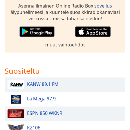
dialog
Asenna ilmainen Online Radio Box
sovellus
window.
älypuhelimeesi ja kuuntele suosikkiradiokanaviasi
Escape
verkossa – missä tahansa oletkin!
will
cancel
and
close
muut vaihtoehdot
the
window.
Text
Suositeltu
Color
KANW 89.1 FM
Opacity
La Mega 97.9
Text
ESPN 850 WKNR
Background
Color
KZ106