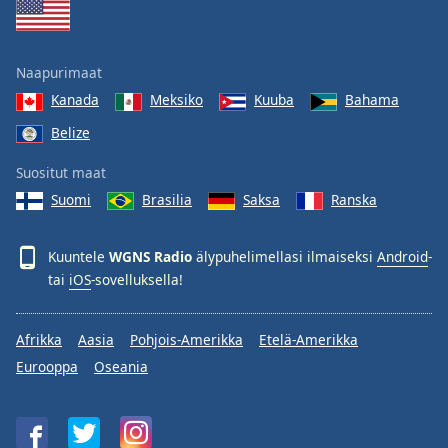
Naapurimaat
Kanada
Meksiko
Kuuba
Bahama
Belize
Suositut maat
Suomi
Brasilia
Saksa
Ranska
Kuuntele
WGNS Radio
älypuhelimellasi ilmaiseksi
Android
-
tai
iOS
-sovelluksella!
Afrikka
Aasia
Pohjois-Amerikka
Etelä-Amerikka
Eurooppa
Oseania