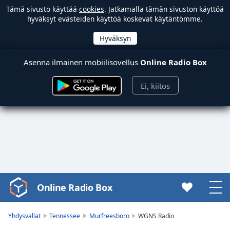
Tämä sivusto käyttää
cookies
. Jatkamalla tämän sivuston käyttöä
hyväksyt evästeiden käyttöä koskevat käytäntömme.
Asenna ilmainen mobiilisovellus
Online Radio Box
Ei, kiitos
Online Radio Box
Video
Player
is
Yhdysvallat
Tennessee
Murfreesboro
WGNS Radio
loading.