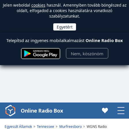
Jelen weboldal
cookies
használ. Amennyiben tovább böngészed az
oldalt, elfogadod a cookies használatára vonatkozó
szabályzatunkat.
Telepítsd az ingyenes mobilalkalmazást
Online Radio Box
Nem, köszönöm
Online Radio Box
Video
Player
is
Egyesült Államok
Tennessee
Murfreesboro
WGNS Radio