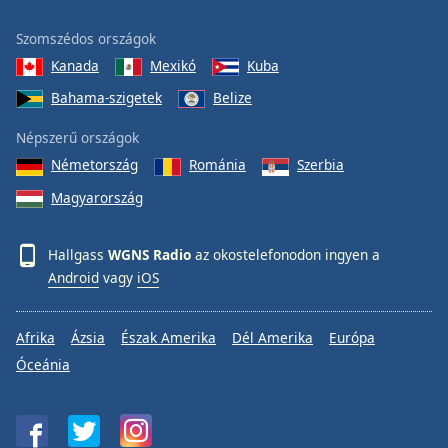
Szomszédos országok
Kanada
Mexikó
Kuba
Bahama-szigetek
Belize
Népszerű országok
Németország
Románia
Szerbia
Magyarország
Hallgass
WGNS Radio
az okostelefonodon ingyen a
Android
vagy
iOS
Afrika
Ázsia
Észak Amerika
Dél Amerika
Európa
Óceánia