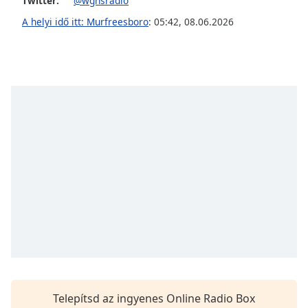
opens
Twitter:
@wgnsradio
subtitles
A helyi idő itt: Murfreesboro
:
05:42
,
08.06.2026
settings
dialog
subtitles
off
,
selected
Audio
Track
Picture-
in-
Picture
Fullscreen
This
is
a
modal
window.
Telepítsd az ingyenes Online Radio Box
Beginning