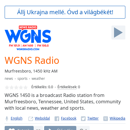
loading.
Play
Állj Ukrajna mellé. Óvd a világbékét!
Video
Play
Skip
Backward
Skip
Forward
Mute
Current
WGNS Radio
Time
0:00
/
Murfreesboro, 1450 kHz AM
Duration
-:-
news
sports
weather
Loaded
:
0.00%
Értékelés:
0.0
Értékelések
:
0
Stream
WGNS 1450 is a broadcast Radio station from
Type
LIVE
Murfreesboro, Tennessee, United States, community
with local news, weather and sports.
Seek to
live,
currently
English
Weboldal
behind
live
LIVE