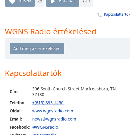
Remaining
Tetszik
28
Élő adás
1
Time
-
-:-
Kapcsolattartók
1x
WGNS Radio értékelésed
Playback
Rate
Chapters
Chapters
Kapcsolattartók
Descriptions
descriptions
306 South Church Street Murfreesboro, TN
Cím:
off
,
37130
selected
Telefon:
+(615) 893-1450
Oldal:
www.wgnsradio.com
Subtitles
Email:
news@wgnsradio.com
subtitles
Facebook:
@WGNSradio
settings
,