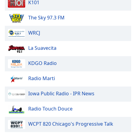
K101
Opacity
The Sky 97.3 FM
Caption
WRCJ
Area
Background
La Suavecita
Color
KDGO Radio
Opacity
Radio Marti
Font
Size
Iowa Public Radio - IPR News
Radio Touch Douce
Text
Edge
WCPT 820 Chicago's Progressive Talk
Style