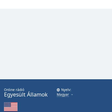
Font
Family
Reset
Done
Close
Modal
Dialog
End
of
dialog
window.
Online rádió
Nyelv:
Egyesült Államok
Magyar