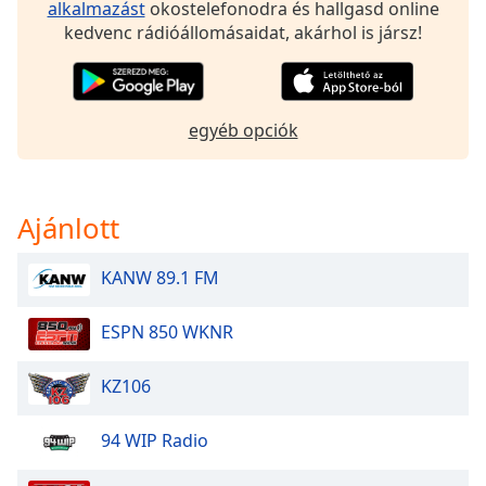
alkalmazást
okostelefonodra és hallgasd online
of
kedvenc rádióállomásaidat, akárhol is jársz!
dialog
window.
Escape
will
cancel
egyéb opciók
and
close
the
Ajánlott
window.
Text
KANW 89.1 FM
Color
ESPN 850 WKNR
Opacity
KZ106
Text
94 WIP Radio
Background
Color