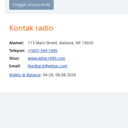
Chapters
Chapters
Descriptions
Kontak radio
descriptions
off
,
Alamat:
113 Main Street, Batavia, NY 14020
selected
Telepon:
+(585) 344-1490
Situs:
www.wbta1490.com
Subtitles
Email:
feedback@wbtai.com
subtitles
Waktu di Batavia
:
04:28
,
08.08.2026
settings
,
opens
subtitles
settings
dialog
subtitles
off
,
selected