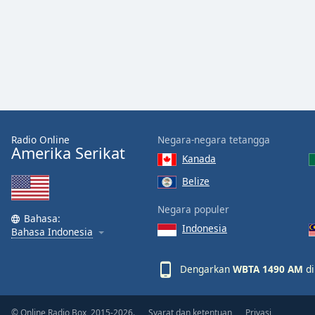
Audio
Track
Picture-
in-
Picture
Fullscreen
This
is
a
Radio Online
Negara-negara tetangga
modal
Amerika Serikat
window.
Kanada
Belize
Beginning
of
Negara populer
Bahasa:
dialog
Indonesia
Bahasa Indonesia
window.
Escape
will
Dengarkan
WBTA 1490 AM
di
cancel
and
© Online Radio Box, 2015-2026.
Syarat dan ketentuan
Privasi
close