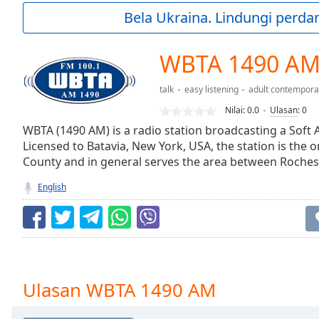
Current
Bela Ukraina. Lindungi perda
Time
0:00
/
Duration
-:-
WBTA 1490 A
Loaded
:
0.00%
talk
easy listening
adult contempora
0:00
Nilai:
0.0
Ulasan
:
0
Stream
Type
WBTA (1490 AM) is a radio station broadcasting a Soft
LIVE
Licensed to Batavia, New York, USA, the station is the 
Seek to
live,
County and in general serves the area between Rochest
currently
behind
English
live
LIVE
Remaining
Time
-
-:-
1x
Ulasan WBTA 1490 AM
Playback
Rate