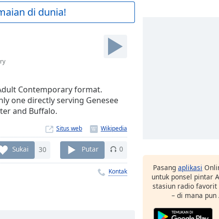
maian di dunia!
M
ry
 Adult Contemporary format.
only one directly serving Genesee
er and Buffalo.
Situs web
Sukai
30
Putar
0
Pasang
aplikasi
Onli
Kontak
untuk ponsel pintar
stasiun radio favori
– di mana pun