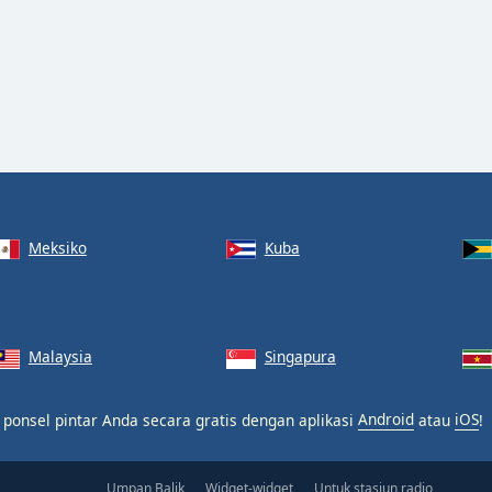
Meksiko
Kuba
Malaysia
Singapura
 ponsel pintar Anda secara gratis dengan aplikasi
Android
atau
iOS
!
Umpan Balik
Widget-widget
Untuk stasiun radio