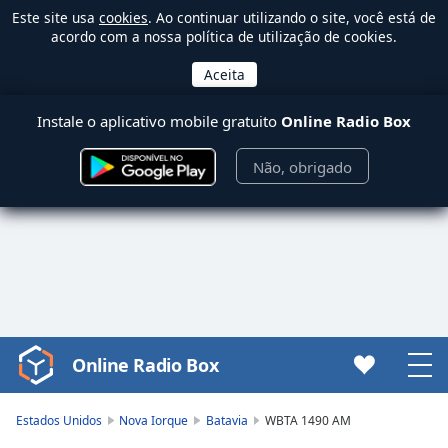
Este site usa
cookies
. Ao continuar utilizando o site, você está de
acordo com a nossa política de utilização de cookies.
Instale o aplicativo mobile gratuito
Online Radio Box
Não, obrigado
Online Radio Box
Video
Player
is
Estados Unidos
Nova Iorque
Batavia
WBTA 1490 AM
loading.