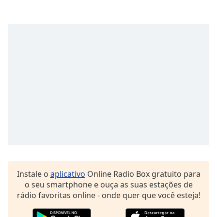
subtitles
settings
dialog
subtitles
off
,
selected
Audio
Track
Picture-
in-
Picture
Fullscreen
This
is
a
modal
Instale o
aplicativo
Online Radio Box gratuito para
window.
o seu smartphone e ouça as suas estações de
rádio favoritas online - onde quer que você esteja!
Beginning
of