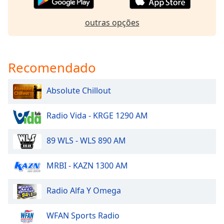
dialog
window.
outras opções
Escape
will
cancel
and
Recomendado
close
the
Absolute Chillout
window.
Radio Vida - KRGE 1290 AM
Text
Color
89 WLS - WLS 890 AM
Opacity
MRBI - KAZN 1300 AM
Text
Radio Alfa Y Omega
Background
Color
WFAN Sports Radio