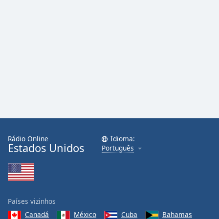
Family
Reset
Done
Close
Modal
Dialog
End
of
dialog
window.
Rádio Online
Idioma:
Estados Unidos
Português
Países vizinhos
Canadá
México
Cuba
Bahamas