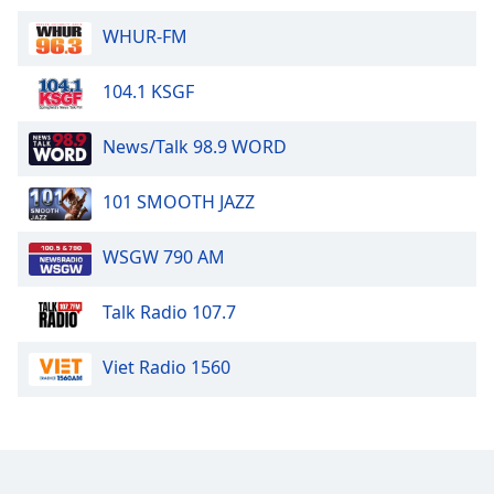
Opacity
WHUR-FM
104.1 KSGF
Caption
Area
Background
News/Talk 98.9 WORD
Color
101 SMOOTH JAZZ
Opacity
WSGW 790 AM
Font
Talk Radio 107.7
Size
Viet Radio 1560
Text
Edge
Style
Font