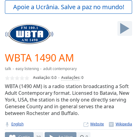
Play
Apoie a Ucrânia. Salve a paz no mundo!
Video
Play
Skip
Backward
Skip
Forward
Mute
Current
WBTA 1490 AM
Time
0:00
/
talk
easy listening
adult contemporary
Duration
-:-
Avaliação:
0.0
Avaliações
:
0
Loaded
:
WBTA (1490 AM) is a radio station broadcasting a Soft
0.00%
Adult Contemporary format. Licensed to Batavia, New
Stream
York, USA, the station is the only one directly serving
Type
LIVE
Genesee County and in general serves the area
Seek to
live,
between Rochester and Buffalo.
currently
behind
English
Website
live
LIVE
Remaining
Curtir
30
Ao Vivo
0