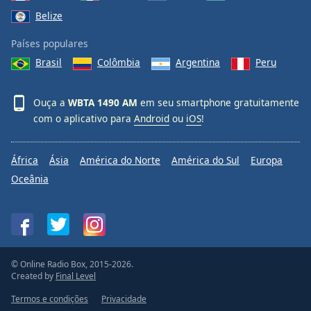
Belize
Países populares
Brasil
Colômbia
Argentina
Peru
Ouça a
WBTA 1490 AM
em seu smartphone gratuitamente
com o aplicativo para
Android
ou
iOS
!
África
Ásia
América do Norte
América do Sul
Europa
Oceânia
© Online Radio Box, 2015-2026.
Created by
Final Level
Termos e condições
Privacidade