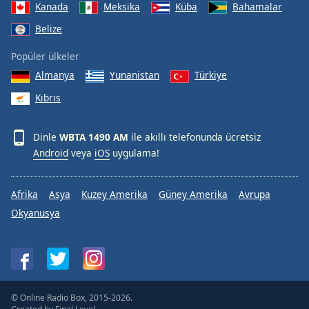
Kanada
Meksika
Küba
Bahamalar
Belize
Popüler ülkeler
Almanya
Yunanistan
Türkiye
Kıbrıs
Dinle
WBTA 1490 AM
ile akıllı telefonunda ücretsiz
Android
veya
iOS
uygulama!
Afrika
Asya
Kuzey Amerika
Güney Amerika
Avrupa
Okyanusya
© Online Radio Box, 2015-2026.