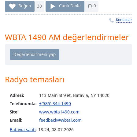
Remaining
Beğen
30
Canlı Dinle
0
Time
-
-:-
Kontaklar
1x
WBTA 1490 AM değerlendirmeler
Playback
Rate
Chapters
Chapters
Descriptions
Radyo temasları
descriptions
off
,
Adresi:
113 Main Street, Batavia, NY 14020
selected
Telefonunda:
+(585) 344-1490
Site:
www.wbta1490.com
Subtitles
Email:
feedback@wbtai.com
subtitles
Batavia saati
:
18:24
,
08.07.2026
settings
,