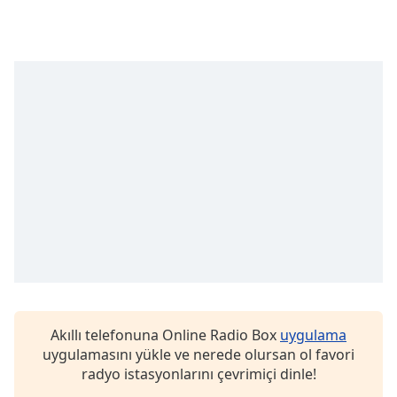
opens
subtitles
settings
dialog
subtitles
off
,
selected
Audio
Track
Picture-
in-
Picture
Fullscreen
This
is
a
modal
Akıllı telefonuna Online Radio Box
uygulama
window.
uygulamasını yükle ve nerede olursan ol favori
radyo istasyonlarını çevrimiçi dinle!
Beginning