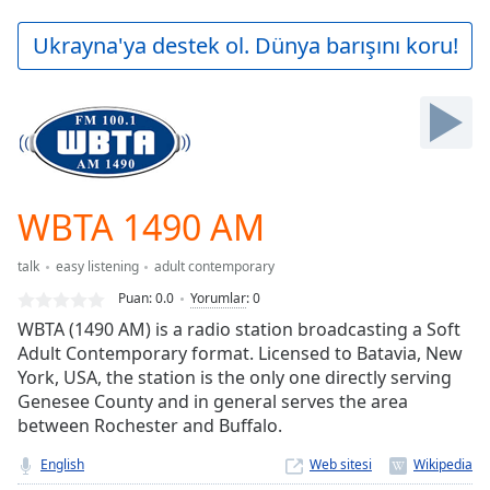
loading.
Play
Ukrayna'ya destek ol. Dünya barışını koru!
Video
Play
Skip
Backward
Skip
Forward
Mute
Current
WBTA 1490 AM
Time
0:00
/
talk
easy listening
adult contemporary
Duration
-:-
Puan:
0.0
Yorumlar
:
0
Loaded
:
WBTA (1490 AM) is a radio station broadcasting a Soft
0.00%
Adult Contemporary format. Licensed to Batavia, New
Stream
York, USA, the station is the only one directly serving
Type
LIVE
Genesee County and in general serves the area
Seek to
live,
between Rochester and Buffalo.
currently
behind
English
Web sitesi
live
LIVE