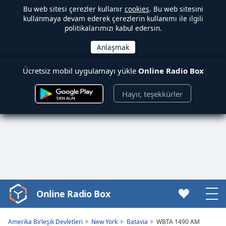
Bu web sitesi çerezler kullanır
cookies
. Bu web sitesini
kullanmaya devam ederek çerezlerin kullanımı ile ilgili
politikalarımızı kabul edersin.
Ücretsiz mobil uygulamayı yükle
Online Radio Box
Hayır, teşekkürler
Online Radio Box
Video
Player
is
Amerika Birleşik Devletleri
New York
Batavia
WBTA 1490 AM