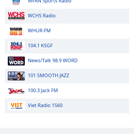
WFAN Sports Radio
Opacity
WCHS Radio
WHUR-FM
Caption
Area
Background
104.1 KSGF
Color
News/Talk 98.9 WORD
Opacity
101 SMOOTH JAZZ
Font
100.3 Jack FM
Size
Viet Radio 1560
Text
Edge
Style