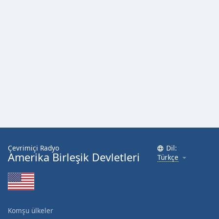
Font
Family
Reset
Done
Close
Modal
Dialog
End
of
dialog
window.
Çevrimiçi Radyo
Dil:
Amerika Birleşik Devletleri
Türkçe
Komşu ülkeler