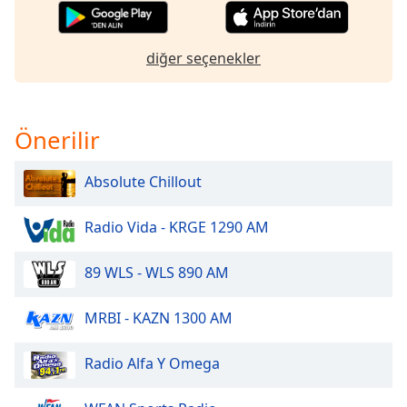
of
dialog
window.
diğer seçenekler
Escape
will
cancel
and
Önerilir
close
the
Absolute Chillout
window.
Radio Vida - KRGE 1290 AM
Text
Color
89 WLS - WLS 890 AM
Opacity
MRBI - KAZN 1300 AM
Text
Radio Alfa Y Omega
Background
Color