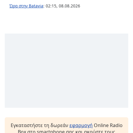
opens
Ώρα στην Batavia
:
02:15
,
08.08.2026
subtitles
settings
dialog
subtitles
off
,
selected
Audio
Track
Picture-
in-
Picture
Fullscreen
This
is
a
modal
window.
Εγκαταστήστε τη δωρεάν
εφαρμογή
Online Radio
Box στο smartphone σας και ακούστε τους