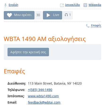
Remaining
English
Ιστοσελίδα
Time
-
-:-
Μου αρέσει
30
Live
1
1x
Επαφές
Playback
Rate
WBTA 1490 AM αξιολογήσεις
Chapters
Chapters
Descriptions
Επαφές
descriptions
off
,
selected
Διεύθυνση:
113 Main Street, Batavia, NY 14020
Τηλέφωνο:
+(585) 344-1490
Subtitles
Ιστότοπος:
www.wbta1490.com
subtitles
Email:
feedback@wbtai.com
settings
,