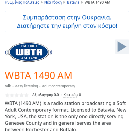
is
Ηνωμένες Πολιτείες
Νέα Υόρκη
Batavia
WBTA 1490 AM
loading.
Play
Συμπαράσταση στην Ουκρανία.
Video
Διατήρηστε την ειρήνη στον κόσμο!
Play
Skip
Backward
Skip
Forward
Mute
Current
Time
0:00
WBTA 1490 AM
/
Duration
-:-
talk
easy listening
adult contemporary
Loaded
:
0.00%
Αξιολόγηση:
0.0
Κριτικές
:
0
Stream
WBTA (1490 AM) is a radio station broadcasting a Soft
Type
LIVE
Adult Contemporary format. Licensed to Batavia, New
Seek to
York, USA, the station is the only one directly serving
live,
Genesee County and in general serves the area
currently
between Rochester and Buffalo.
behind
live
LIVE