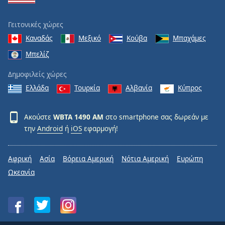
Γειτονικές χώρες
Καναδάς
Μεξικό
Κούβα
Μπαχάμες
Μπελίζ
Δημοφιλείς χώρες
Ελλάδα
Τουρκία
Αλβανία
Κύπρος
Ακούστε
WBTA 1490 AM
στο smartphone σας δωρεάν με
την
Android
ή
iOS
εφαρμογή!
Αφρική
Ασία
Βόρεια Αμερική
Νότια Αμερική
Ευρώπη
Ωκεανία