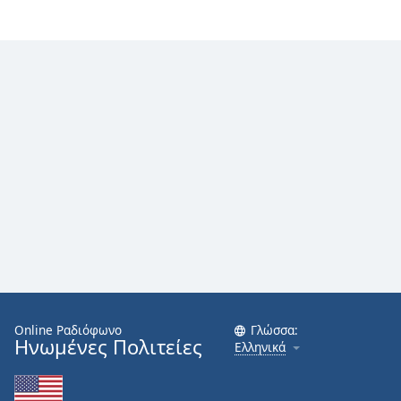
Font
Family
Reset
Done
Close
Modal
Dialog
End
of
dialog
window.
Online Ραδιόφωνο
Γλώσσα:
Ηνωμένες Πολιτείες
Ελληνικά