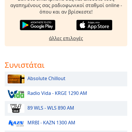
Beginning
αγαπημένους σας ραδιοφωνικοί σταθμοί online -
of
όπου και αν βρίσκεστε!
dialog
window.
Escape
will
άλλες επιλογές
cancel
and
close
the
Συνιστάται
window.
Absolute Chillout
Text
Color
Radio Vida - KRGE 1290 AM
Opacity
89 WLS - WLS 890 AM
Text
MRBI - KAZN 1300 AM
Background