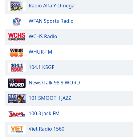
Color
Radio Alfa Y Omega
Opacity
WFAN Sports Radio
WCHS Radio
Caption
Area
Background
WHUR-FM
Color
104.1 KSGF
Opacity
News/Talk 98.9 WORD
Font
101 SMOOTH JAZZ
Size
100.3 Jack FM
Text
Edge
Viet Radio 1560
Style