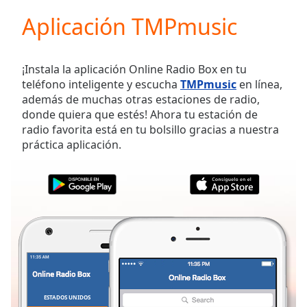
loading.
Aplicación TMPmusic
Play
Video
Play
Skip
¡Instala la aplicación Online Radio Box en tu
Backward
teléfono inteligente y escucha
TMPmusic
en línea,
Skip
además de muchas otras estaciones de radio,
Forward
donde quiera que estés! Ahora tu estación de
Mute
radio favorita está en tu bolsillo gracias a nuestra
Current
práctica aplicación.
Time
0:00
/
Duration
-:-
Loaded
:
0.00%
Stream
Type
LIVE
Seek to
live,
currently
behind
live
LIVE
ESTADOS UNIDOS
FAVORITOS