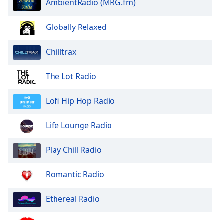
AmbientRadio (MRG.fm)
of
dialog
window.
Globally Relaxed
Escape
will
Chilltrax
cancel
and
The Lot Radio
close
the
Lofi Hip Hop Radio
window.
Text
Life Lounge Radio
Color
Play Chill Radio
Opacity
Romantic Radio
Text
Ethereal Radio
Background
Color