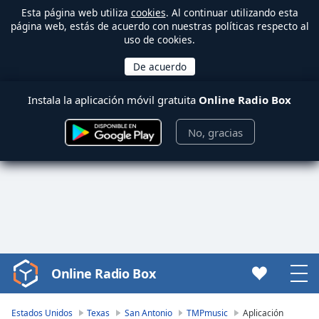
Esta página web utiliza
cookies
. Al continuar utilizando esta
página web, estás de acuerdo con nuestras políticas respecto al
uso de cookies.
Instala la aplicación móvil gratuita
Online Radio Box
No, gracias
Online Radio Box
Video
Player
is
Estados Unidos
Texas
San Antonio
TMPmusic
Aplicación