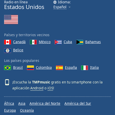
Radio en línea
Idioma:
Font
Estados Unidos
Español
Family
Reset
Done
Países y territorios vecinos
Close
Modal
Canadá
México
Cuba
Bahamas
Dialog
Belice
End
of
Los países populares
dialog
window.
Brasil
Colombia
España
Italia
¡Escucha la
TMPmusic
gratis en tu smartphone con la
aplicación
Android
o
iOS
!
África
Asia
América del Norte
América del Sur
Europa
Oceanía