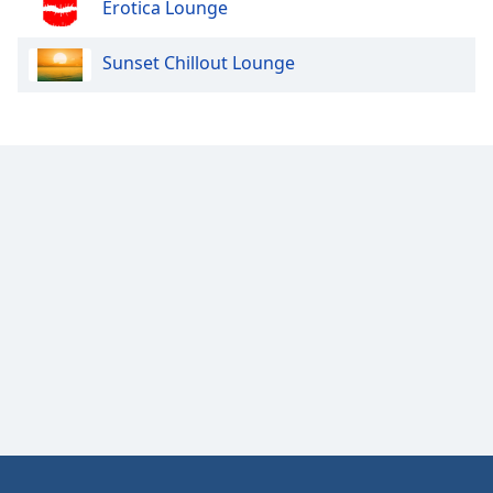
Erotica Lounge
Opacity
Sunset Chillout Lounge
Caption
Area
Background
Color
Opacity
Font
Size
Text
Edge
Style