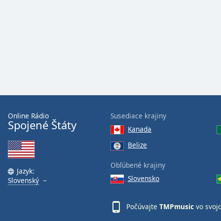
Audio
Track
Picture-
in-
Picture
Fullscreen
This
is
a
modal
window.
Online Rádio
Susediace krajiny
Spojené Štáty
Kanada
Beginning
of
Belize
dialog
Obľúbené krajiny
window.
Jazyk:
Escape
Slovensko
Slovenský
will
cancel
Počúvajte
TMPmusic
vo svoj
and
close