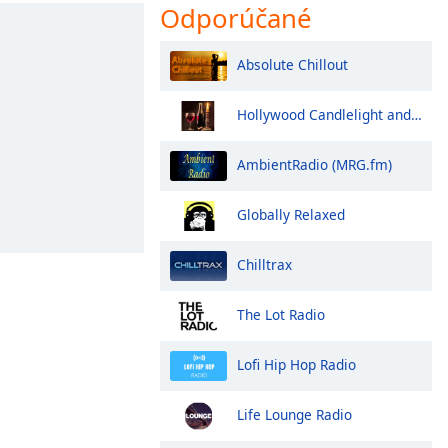
Odporúčané
Absolute Chillout
Hollywood Candlelight and Wine
AmbientRadio (MRG.fm)
Globally Relaxed
Chilltrax
The Lot Radio
Lofi Hip Hop Radio
Life Lounge Radio