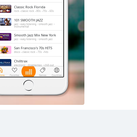
Classic Rock Florida
rock
classic rock
80s
70s
60s
101 SMOOTH JAZZ
jazz
easy listening
smooth jazz
instrumental
Smooth Jazz Mix New York
jazz
easy listening
smooth jazz
San Francisco's 70s HITS
disco
classic rock
70s
hits
Chilltrax
electronic
downtempo
chill-out
Side Street Radio
dance
electronic
trance
house
progressive house
club
FOX News Talk
news
talk