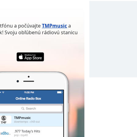
rtfónu a počúvajte
TMPmusic
a
k! Svoju obľúbenú rádiovú stanicu
TMPmusic
downtempo
chill-out
.977 Today's Hits
pop
top40