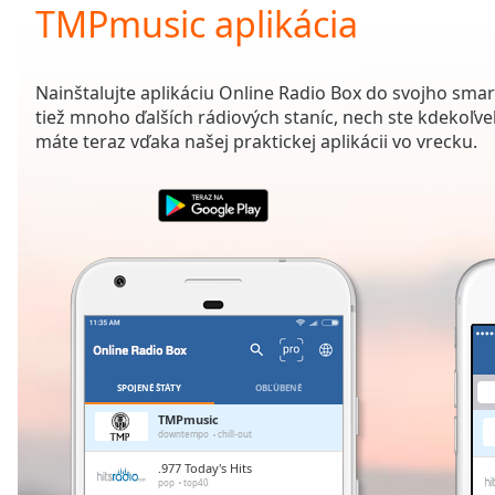
Current
TMPmusic aplikácia
Time
0:00
/
Duration
-:-
Nainštalujte aplikáciu Online Radio Box do svojho sma
Loaded
:
tiež mnoho ďalších rádiových staníc, nech ste kdekoľve
0.00%
máte teraz vďaka našej praktickej aplikácii vo vrecku.
0:00
Stream
Type
LIVE
Seek to
live,
currently
behind
live
LIVE
Remaining
Time
-
-:-
SPOJENÉ ŠTÁTY
OBĽÚBENÉ
1x
TMPmusic
downtempo
chill-out
Playback
Rate
.977 Today's Hits
pop
top40