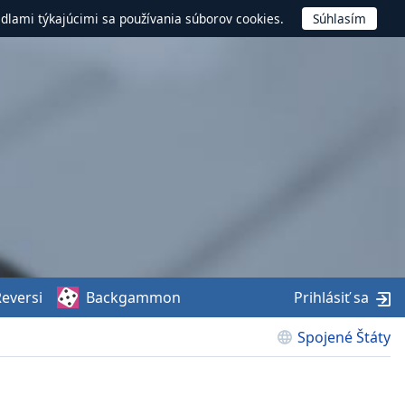
idlami týkajúcimi sa používania súborov cookies.
eversi
Backgammon
Prihlásiť sa
Spojené Štáty