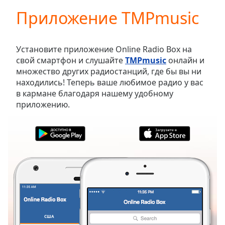
loading.
Приложение TMPmusic
Play
Video
Play
Skip
Установите приложение Online Radio Box на
Backward
свой смартфон и слушайте
TMPmusic
онлайн и
Skip
множество других радиостанций, где бы вы ни
Forward
находились! Теперь ваше любимое радио у вас
Mute
в кармане благодаря нашему удобному
Current
приложению.
Time
0:00
/
Duration
-:-
Loaded
:
0.00%
Stream
Type
LIVE
Seek to
live,
currently
behind
live
LIVE
США
ИЗБРАННОЕ