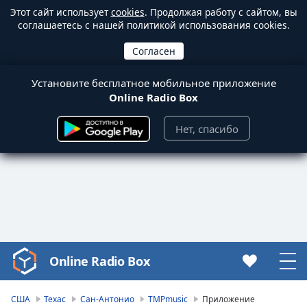
Этот сайт использует
cookies
. Продолжая работу с сайтом, вы
соглашаетесь с нашей политикой использования cookies.
Установите бесплатное мобильное приложение
Online Radio Box
Нет, спасибо
Online Radio Box
Video
Player
is
США
Техас
Сан-Антонио
TMPmusic
Приложение