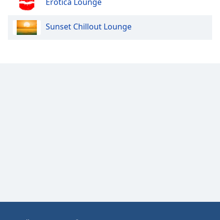
Erotica Lounge
Opacity
Sunset Chillout Lounge
Caption
Area
Background
Color
Opacity
Font
Size
Text
Edge
Style