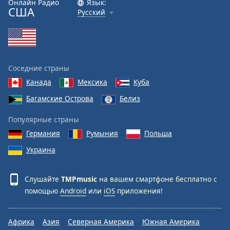
Онлайн Радио
Язык:
Font
США
Русский
Family
Reset
Done
Соседние страны
Close
Modal
Канада
Мексика
Куба
Dialog
Багамские Острова
Белиз
End
of
Популярные страны
dialog
window.
Германия
Румыния
Польша
Украина
Слушайте
TMPmusic
на вашем смартфоне бесплатно с
помощью
Android
или
iOS
приложения!
Африка
Азия
Северная Америка
Южная Америка