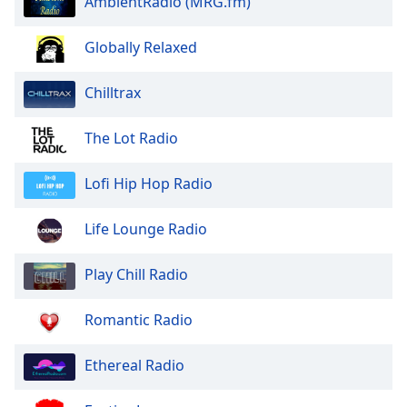
AmbientRadio (MRG.fm)
of
dialog
window.
Globally Relaxed
Escape
will
Chilltrax
cancel
and
The Lot Radio
close
the
Lofi Hip Hop Radio
window.
Text
Life Lounge Radio
Color
Play Chill Radio
Opacity
Romantic Radio
Text
Ethereal Radio
Background
Color