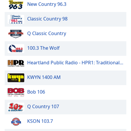
of
New Country 96.3
dialog
window.
Classic Country 98
Escape
will
Q Classic Country
cancel
and
close
100.3 The Wolf
the
window.
Heartland Public Radio - HPR1: Traditional Classic Country
Text
KWYN 1400 AM
Color
Bob 106
Opacity
Q Country 107
Text
Background
KSON 103.7
Color