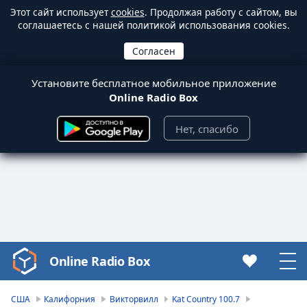
Этот сайт использует
cookies
. Продолжая работу с сайтом, вы
соглашаетесь с нашей политикой использования cookies.
Установите бесплатное мобильное приложение
Online Radio Box
Нет, спасибо
Online Radio Box
Video
Player
is
США
Калифорния
Викторвилл
Kat Country 100.7