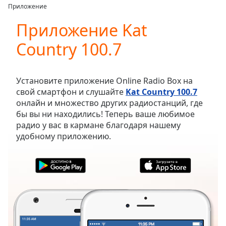
loading.
Приложение
Play
Video
Приложение Kat
Play
Country 100.7
Skip
Backward
Skip
Forward
Установите приложение Online Radio Box на
Mute
свой смартфон и слушайте
Kat Country 100.7
Current
онлайн и множество других радиостанций, где
Time
0:00
бы вы ни находились! Теперь ваше любимое
/
радио у вас в кармане благодаря нашему
Duration
-:-
удобному приложению.
Loaded
:
0.00%
Stream
Type
LIVE
Seek to
live,
currently
behind
live
LIVE