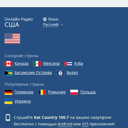
Font
Family
Онлайн Радио
Язык:
США
Русский
Reset
Done
Close
Modal
Dialog
End
Соседние страны
of
Канада
Мексика
Куба
dialog
Багамские Острова
Белиз
window.
Популярные страны
Германия
Румыния
Польша
Украина
Слушайте
Kat Country 100.7
на вашем смартфоне
бесплатно с помощью
Android
или
iOS
приложения!