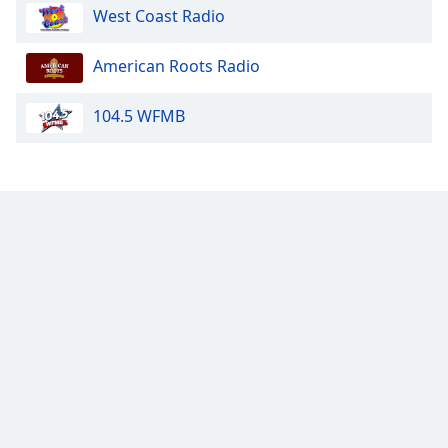
West Coast Radio
Opacity
American Roots Radio
Caption
104.5 WFMB
Area
Background
Color
Opacity
Font
Size
Text
Edge
Style