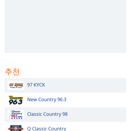
subtitles
settings
dialog
subtitles
off
,
selected
Audio
Track
Picture-
in-
추천
Picture
Fullscreen
This
97 KYCK
is
a
New Country 96.3
modal
window.
Classic Country 98
Beginning
of
Q Classic Country