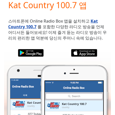
Kat Country 100.7 앱
Play
Video
Play
Skip
스마트폰에 Online Radio Box 앱을 설치하고
Kat
Backward
Country 100.7
를 포함한 다양한 라디오 방송을 언제
Skip
어디서든 들어보세요! 이제 즐겨 듣는 라디오 방송이 우
Forward
리의 편리한 앱 덕분에 당신의 주머니 속에 있습니다.
Mute
Current
Time
0:00
/
Duration
-:-
Loaded
:
0.00%
Stream
Type
LIVE
Seek to
live,
미국
즐겨찾기
currently
behind
Kat Country 100.7
Kat Country 100.7
live
LIVE
country
country
Remaining
.977 Today's Hits