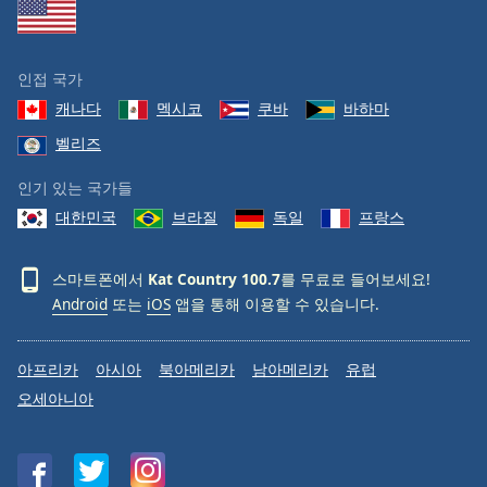
Family
인접 국가
Reset
캐나다
멕시코
쿠바
바하마
Done
Close
벨리즈
Modal
Dialog
인기 있는 국가들
End
of
대한민국
브라질
독일
프랑스
dialog
window.
스마트폰에서
Kat Country 100.7
를 무료로 들어보세요!
Android
또는
iOS
앱을 통해 이용할 수 있습니다.
아프리카
아시아
북아메리카
남아메리카
유럽
오세아니아