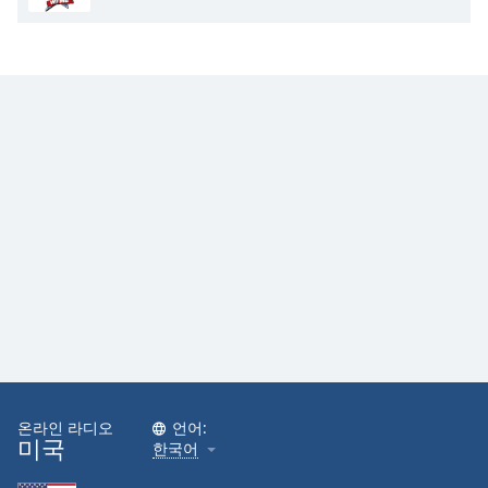
Opacity
Caption
Area
Background
Color
Opacity
Font
Size
Text
Edge
Style
온라인 라디오
언어:
미국
한국어
Font