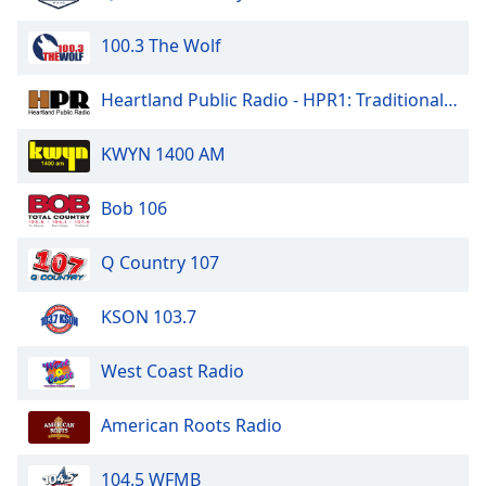
dialog
window.
100.3 The Wolf
Escape
will
Heartland Public Radio - HPR1: Traditional Classic Country
cancel
and
KWYN 1400 AM
close
the
window.
Bob 106
Text
Q Country 107
Color
KSON 103.7
Opacity
West Coast Radio
Text
American Roots Radio
Background
Color
104.5 WFMB