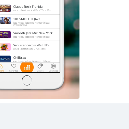
Classic Rock Florida
rock
classic rock
80s
70s
60s
101 SMOOTH JAZZ
jazz
easy listening
smooth jazz
instrumental
Smooth Jazz Mix New York
jazz
easy listening
smooth jazz
San Francisco's 70s HITS
disco
classic rock
70s
hits
Chilltrax
electronic
downtempo
chill-out
Side Street Radio
dance
electronic
trance
house
progressive house
club
FOX News Talk
news
talk