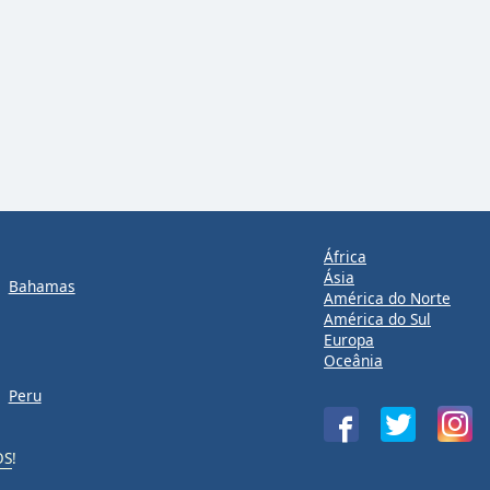
África
Ásia
Bahamas
América do Norte
América do Sul
Europa
Oceânia
Peru
OS
!