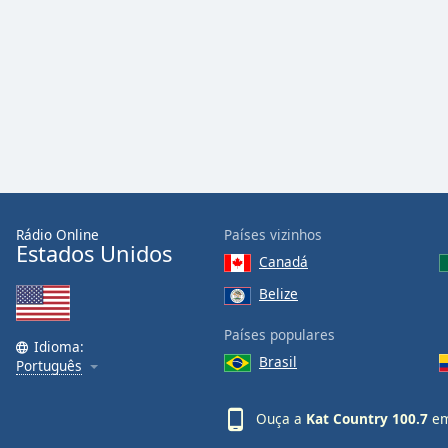
Audio
Track
Picture-
in-
Picture
Fullscreen
This
is
a
modal
window.
Rádio Online
Países vizinhos
Estados Unidos
Canadá
Beginning
of
Belize
dialog
Países populares
window.
Idioma:
Escape
Brasil
Português
will
cancel
Ouça a
Kat Country 100.7
em
and
close