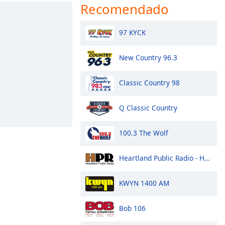
Recomendado
97 KYCK
New Country 96.3
Classic Country 98
Q Classic Country
100.3 The Wolf
Heartland Public Radio - HPR1: Traditional Classic Country
KWYN 1400 AM
Bob 106