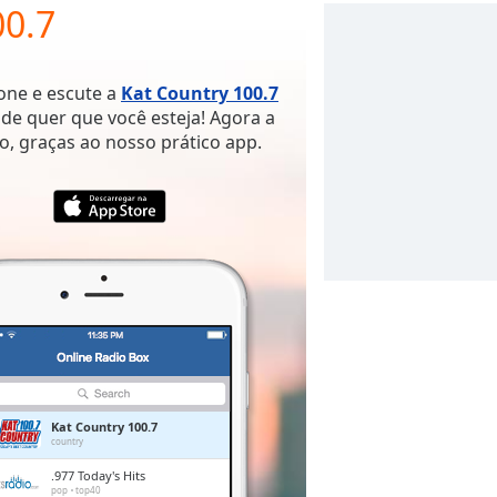
00.7
hone e escute a
Kat Country 100.7
de quer que você esteja! Agora a
o, graças ao nosso prático app.
Kat Country 100.7
country
.977 Today's Hits
pop
top40