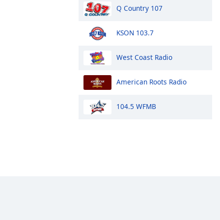
Q Country 107
KSON 103.7
West Coast Radio
American Roots Radio
104.5 WFMB