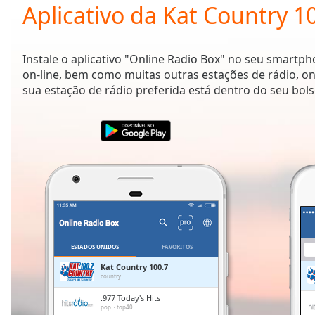
Current
Aplicativo da Kat Country 1
Time
0:00
/
Duration
-:-
Instale o aplicativo "Online Radio Box" no seu smartp
Loaded
:
on-line, bem como muitas outras estações de rádio, on
0.00%
sua estação de rádio preferida está dentro do seu bols
0:00
Stream
Type
LIVE
Seek to
live,
currently
behind
live
LIVE
Remaining
Time
-
-:-
ESTADOS UNIDOS
FAVORITOS
1x
Kat Country 100.7
country
Playback
Rate
.977 Today's Hits
pop
top40