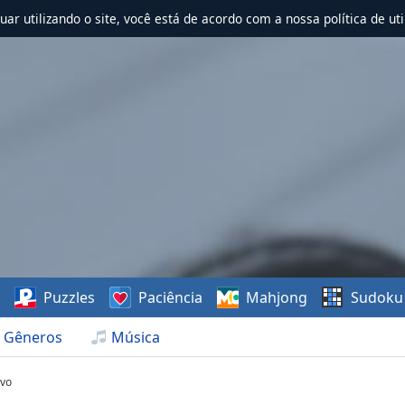
nuar utilizando o site, você está de acordo com a nossa política de uti
s
Puzzles
Paciência
Mahjong
Sudoku
Gêneros
Música
ivo