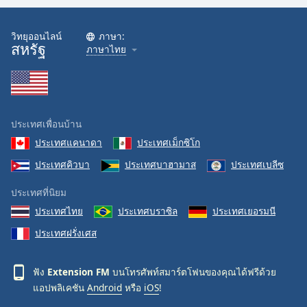
Opacity
วิทยุออนไลน์
ภาษา:
สหรัฐ
ภาษาไทย
Caption
Area
Background
Color
ประเทศเพื่อนบ้าน
Opacity
ประเทศแคนาดา
ประเทศเม็กซิโก
ประเทศคิวบา
ประเทศบาฮามาส
ประเทศเบลีซ
Font
ประเทศที่นิยม
Size
ประเทศไทย
ประเทศบราซิล
ประเทศเยอรมนี
ประเทศฝรั่งเศส
Text
Edge
Style
ฟัง
Extension FM
บนโทรศัพท์สมาร์ตโฟนของคุณได้ฟรีด้วย
แอปพลิเคชัน
Android
หรือ
iOS
!
Font