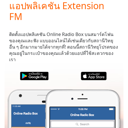
แอปพลิเคชัน Extension
Play
Video
FM
Play
Skip
Backward
Skip
ติดตั้งแอปพลิเคชัน Online Radio Box บนสมาร์ตโฟน
Forward
ของคุณและฟัง
แบบออนไลน์ได้เช่นเดียวกับสถานีวิทยุ
Mute
อื่น ๆ อีกมากมายได้จากทุกที่! ตอนนี้สถานีวิทยุโปรดของ
Current
คุณอยู่ในกระเป๋าของคุณแล้วด้วยแอปที่ใช้สะดวกของ
Time
0:00
เรา
/
Duration
-:-
Loaded
:
0.00%
Stream
Type
LIVE
Seek to
live,
currently
behind
live
LIVE
Remaining
สหรัฐ
รายการโปรด