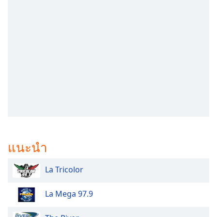
subtitles
settings
dialog
subtitles
off
,
selected
Audio
Track
Picture-
in-
Picture
Fullscreen
This
แนะนำ
is
a
modal
La Tricolor
window.
La Mega 97.9
Beginning
of