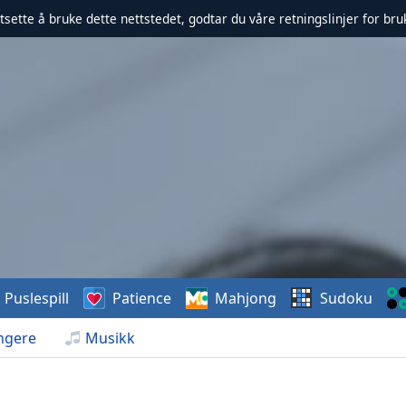
rtsette å bruke dette nettstedet, godtar du våre retningslinjer for br
Puslespill
Patience
Mahjong
Sudoku
ngere
Musikk