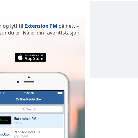
og lytt til
Extension FM
på nett –
 du er! Nå er din favorittstasjon
Extension FM
variety
.977 Today's Hits
pop
top40