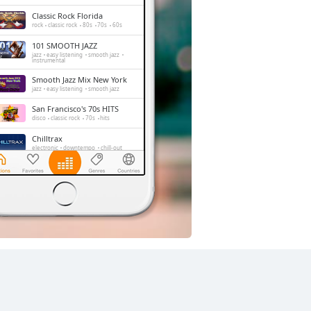
Classic Rock Florida
rock
classic rock
80s
70s
60s
101 SMOOTH JAZZ
jazz
easy listening
smooth jazz
instrumental
Smooth Jazz Mix New York
jazz
easy listening
smooth jazz
San Francisco's 70s HITS
disco
classic rock
70s
hits
Chilltrax
electronic
downtempo
chill-out
Side Street Radio
dance
electronic
trance
house
progressive house
club
FOX News Talk
news
talk