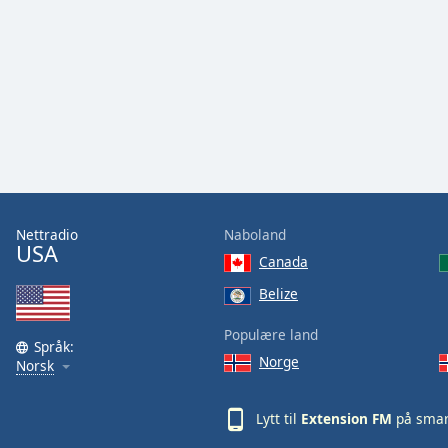
Audio
Track
Picture-
in-
Picture
Fullscreen
This
is
a
modal
window.
Nettradio
Naboland
USA
Canada
Beginning
of
Belize
dialog
Populære land
window.
Språk:
Escape
Norge
Norsk
will
cancel
Lytt til
Extension FM
på smar
and
close