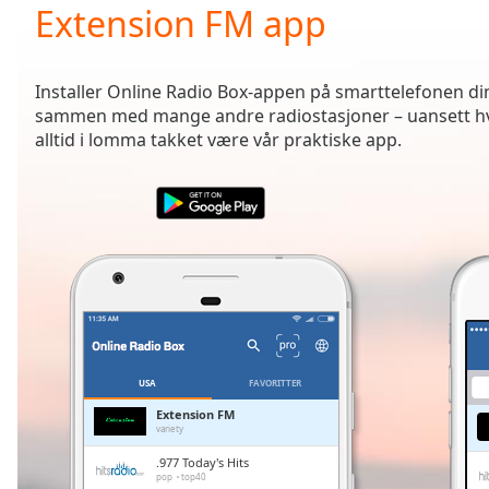
Current
Extension FM app
Time
0:00
/
Duration
-:-
Installer Online Radio Box-appen på smarttelefonen din 
Loaded
:
sammen med mange andre radiostasjoner – uansett hvor
0.00%
alltid i lomma takket være vår praktiske app.
0:00
Stream
Type
LIVE
Seek to
live,
currently
behind
live
LIVE
Remaining
Time
-
-:-
USA
FAVORITTER
1x
Extension FM
variety
Playback
Rate
.977 Today's Hits
pop
top40