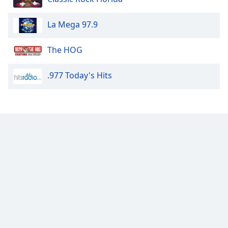
dialog
window.
La Mega 97.9
Escape
will
The HOG
cancel
and
close
.977 Today's Hits
the
window.
Text
Color
Opacity
Text
Background
Color