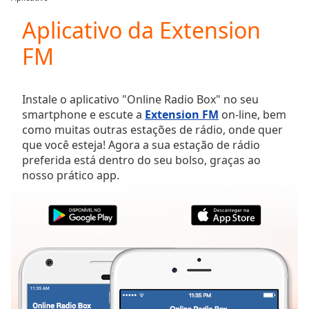
Play
Video
Aplicativo da Extension
Play
FM
Skip
Backward
Skip
Forward
Instale o aplicativo "Online Radio Box" no seu
Mute
smartphone e escute a
Extension FM
on-line, bem
Current
como muitas outras estações de rádio, onde quer
Time
0:00
que você esteja! Agora a sua estação de rádio
/
preferida está dentro do seu bolso, graças ao
Duration
-:-
nosso prático app.
Loaded
:
0.00%
Stream
Type
LIVE
Seek to
live,
currently
behind
live
LIVE
Remaining