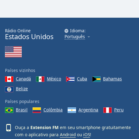
Opacity
Caption
Rádio Online
Idioma:
Area
Estados Unidos
Português
Background
Color
Opacity
Países vizinhos
Canadá
México
Cuba
Bahamas
Font
Size
Belize
Países populares
Text
Brasil
Colômbia
Argentina
Peru
Edge
Style
Ouça a
Extension FM
em seu smartphone gratuitamente
com o aplicativo para
Android
ou
iOS
!
Font