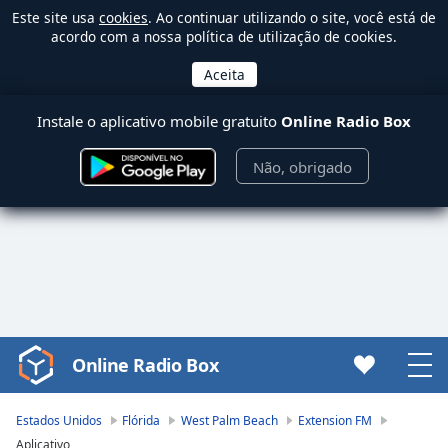
Este site usa
cookies
. Ao continuar utilizando o site, você está de
acordo com a nossa política de utilização de cookies.
Instale o aplicativo mobile gratuito
Online Radio Box
Não, obrigado
Online Radio Box
Video
Player
is
Estados Unidos
Flórida
West Palm Beach
Extension FM
loading.
Aplicativo