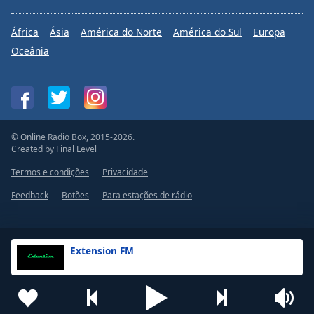
Family
África
Ásia
América do Norte
América do Sul
Europa
Oceânia
Reset
Done
Close
Modal
Dialog
End
© Online Radio Box, 2015-2026.
of
Created by
Final Level
dialog
window.
Termos e condições
Privacidade
Feedback
Botões
Para estações de rádio
Extension FM