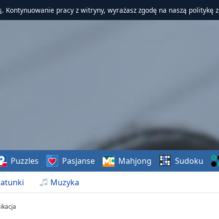
s
. Kontynuowanie pracy z witryny, wyrażasz zgodę na naszą politykę 
Puzzles
Pasjanse
Mahjong
Sudoku
atunki
Muzyka
ikacja