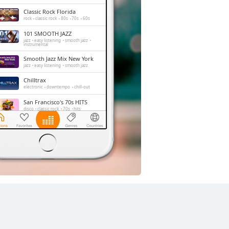
Classic Rock Florida
rock
classic rock
80s
70s
60s
101 SMOOTH JAZZ
jazz
easy listening
smooth jazz
instrumental
Smooth Jazz Mix New York
jazz
easy listening
smooth jazz
Chilltrax
electronic
downtempo
chill-out
San Francisco's 70s HITS
disco
classic rock
70s
hits
Side Street Radio
dance
electronic
trance
house
progressive house
club
Absolute Chillout
lounge
downtempo
easy listening
chill-out