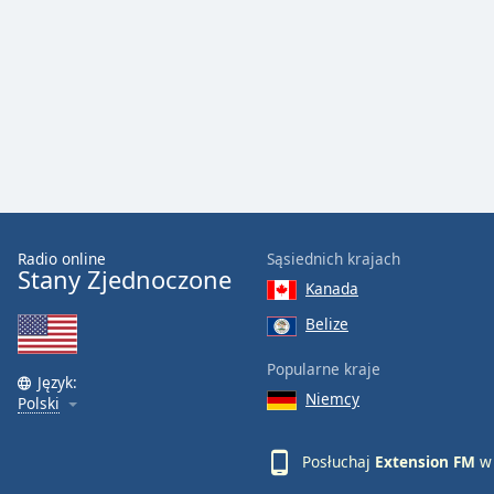
Audio
Track
Picture-
in-
Picture
Fullscreen
This
is
a
modal
window.
Radio online
Sąsiednich krajach
Stany Zjednoczone
Kanada
Beginning
of
Belize
dialog
Popularne kraje
window.
Język:
Escape
Niemcy
Polski
will
cancel
Posłuchaj
Extension FM
w 
and
close