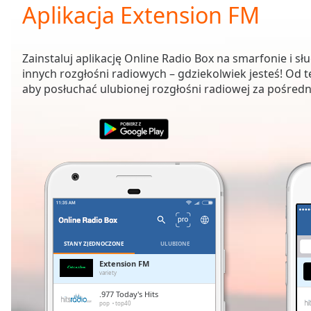
Current
Aplikacja Extension FM
Time
0:00
/
Duration
-:-
Zainstaluj aplikację Online Radio Box na smarfonie i sł
Loaded
:
innych rozgłośni radiowych – gdziekolwiek jesteś! Od t
0.00%
aby posłuchać ulubionej rozgłośni radiowej za pośredn
0:00
Stream
Type
LIVE
Seek to
live,
currently
behind
live
LIVE
Remaining
Time
-
-:-
STANY ZJEDNOCZONE
ULUBIONE
1x
Extension FM
variety
Playback
Rate
.977 Today's Hits
pop
top40