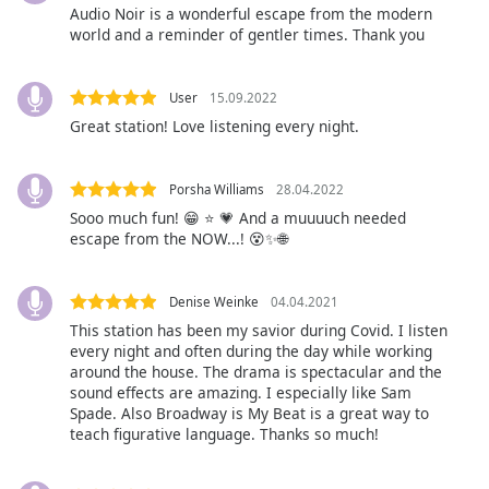
Audio Noir is a wonderful escape from the modern
world and a reminder of gentler times. Thank you
Font
Family
User
15.09.2022
Great station! Love listening every night.
Reset
Done
Close
Porsha Williams
28.04.2022
Modal
Dialog
Sooo much fun! 😁 ⭐ 💗 And a muuuuch needed
End
escape from the NOW...! 😵✨🌐
of
dialog
window.
Denise Weinke
04.04.2021
This station has been my savior during Covid. I listen
every night and often during the day while working
around the house. The drama is spectacular and the
sound effects are amazing. I especially like Sam
Spade. Also Broadway is My Beat is a great way to
teach figurative language. Thanks so much!