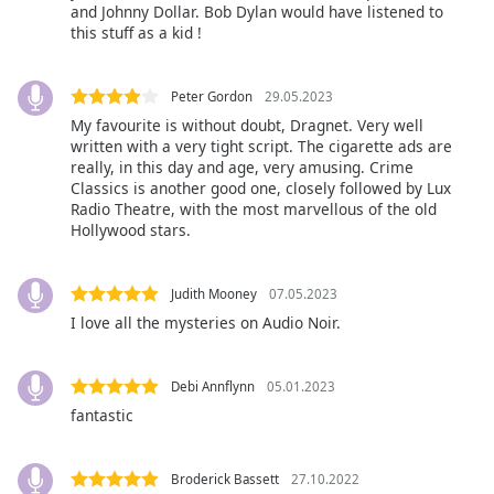
Color
and Johnny Dollar. Bob Dylan would have listened to
this stuff as a kid !
Opacity
Peter Gordon
29.05.2023
My favourite is without doubt, Dragnet. Very well
Caption
written with a very tight script. The cigarette ads are
Area
really, in this day and age, very amusing. Crime
Background
Classics is another good one, closely followed by Lux
Color
Radio Theatre, with the most marvellous of the old
Hollywood stars.
Opacity
Judith Mooney
07.05.2023
I love all the mysteries on Audio Noir.
Font
Size
Debi Annflynn
05.01.2023
fantastic
Text
Edge
Style
Broderick Bassett
27.10.2022