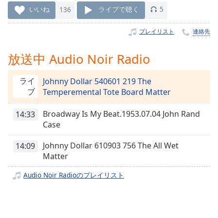
Remaining
いいね
136
ライブで聴く
5
Time
-
-:-
プレイリスト
連絡先
1x
放送中 Audio Noir Radio
Playback
Rate
ライ
Johnny Dollar 540601 219 The
Chapters
ブ
Temperemental Tote Board Matter
Chapters
Broadway Is My Beat.1953.07.04 John Rand
14:33
Case
Descriptions
Johnny Dollar 610903 756 The All Wet
descriptions
14:09
Matter
off
,
selected
Audio Noir Radioのプレイリスト
Subtitles
subtitles
settings
,