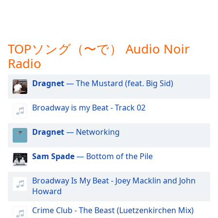
opens
subtitles
settings
dialog
TOPソング（〜で） Audio Noir
subtitles
Radio
off
,
selected
Dragnet
— The Mustard (feat. Big Sid)
Audio
Track
Broadway is my Beat - Track 02
Picture-
in-
Dragnet
— Networking
Picture
Fullscreen
This
Sam Spade
— Bottom of the Pile
is
a
Broadway Is My Beat - Joey Macklin and John
modal
Howard
window.
Crime Club - The Beast (Luetzenkirchen Mix)