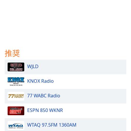
推奨
WJLD
KNOX Radio
77 WABC Radio
ESPN 850 WKNR
WTAQ 97.5FM 1360AM