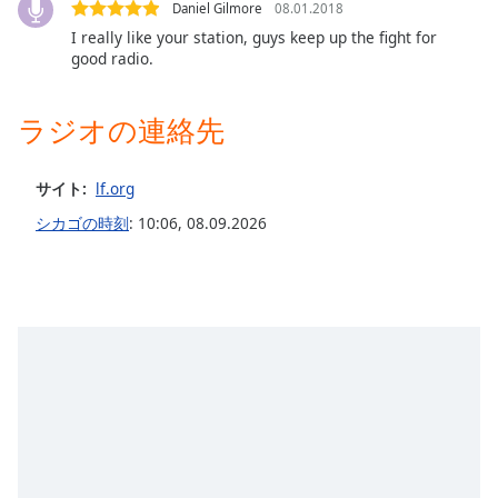
Daniel Gilmore
08.01.2018
I really like your station, guys keep up the fight for
good radio.
ラジオの連絡先
サイト:
lf.org
シカゴの時刻
:
10:06
,
08.09.2026