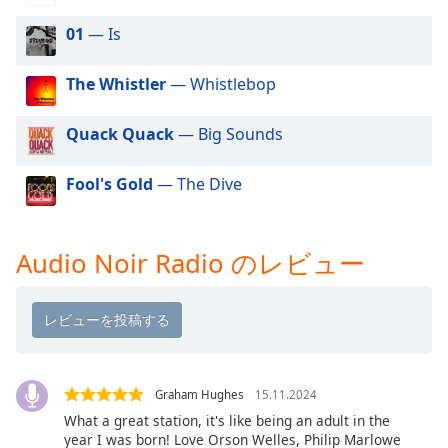
Beginning
of
01
— Is
dialog
window.
The Whistler
— Whistlebop
Escape
will
Quack Quack
— Big Sounds
cancel
and
close
Fool's Gold
— The Dive
the
window.
Audio Noir Radio のレビュー
Text
Color
Opacity
Graham Hughes
15.11.2024
Text
What a great station, it's like being an adult in the
Background
year I was born! Love Orson Welles, Philip Marlowe