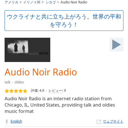
is
アメリカ
イリノイ州
シカゴ
Audio Noir Radio
loading.
Play
ウクライナと共に立ち上がろう。世界の平和
Video
を守ろう！
Play
Skip
Backward
Skip
Forward
Mute
Current
Time
0:00
Audio Noir Radio
/
Duration
-:-
talk
oldies
Loaded
:
0.00%
評価:
4.9
レビュー
:
9
Stream
Audio Noir Radio is an internet radio station from
Type
LIVE
Chicago, IL, United States, providing talk and oldies
Seek to
music format
live,
currently
English
ウェブサイト
behind
live
LIVE