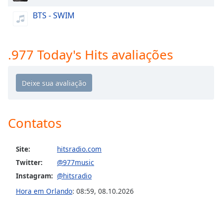
Opacity
BTS - SWIM
Caption
.977 Today's Hits avaliações
Area
Background
Color
Opacity
Contatos
Font
Size
Site:
hitsradio.com
Twitter:
@977music
Text
Instagram:
@hitsradio
Edge
Hora em Orlando
:
08:59
,
08.10.2026
Style
Font