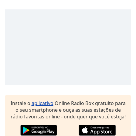
Family
Reset
Done
Close
Modal
Dialog
End
of
dialog
window.
Instale o
aplicativo
Online Radio Box gratuito para
o seu smartphone e ouça as suas estações de
rádio favoritas online - onde quer que você esteja!