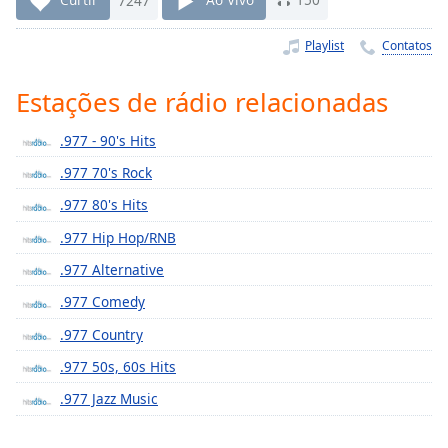
Time
-
-:-
Playlist
Contatos
1x
Estações de rádio relacionadas
Playback
Rate
.977 - 90's Hits
Chapters
.977 70's Rock
Chapters
.977 80's Hits
Descriptions
.977 Hip Hop/RNB
descriptions
.977 Alternative
off
,
.977 Comedy
selected
.977 Country
Subtitles
.977 50s, 60s Hits
subtitles
.977 Jazz Music
settings
,
opens