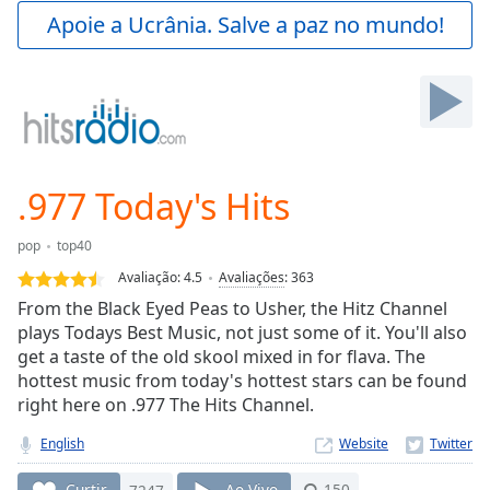
Play
Apoie a Ucrânia. Salve a paz no mundo!
Video
Play
Skip
Backward
Skip
Forward
Mute
Current
.977 Today's Hits
Time
0:00
/
pop
top40
Duration
-:-
Avaliação:
4.5
Avaliações
:
363
Loaded
:
From the Black Eyed Peas to Usher, the Hitz Channel
0.00%
plays Todays Best Music, not just some of it. You'll also
Stream
get a taste of the old skool mixed in for flava. The
Type
LIVE
hottest music from today's hottest stars can be found
Seek to
live,
right here on .977 The Hits Channel.
currently
behind
English
Website
live
LIVE
Remaining
Curtir
7247
Ao Vivo
150