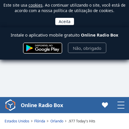
Este site usa
cookies
. Ao continuar utilizando o site, você está de
acordo com a nossa política de utilização de cookies.
Instale o aplicativo mobile gratuito
Online Radio Box
Não, obrigado
Online Radio Box
Video
Player
is
Estados Unidos
Flórida
Orlando
.977 Today's Hits
loading.