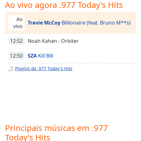
subtitles
Ao vivo agora .977 Today's Hits
settings
dialog
Ao
subtitles
Travie McCoy
Billionaire (feat. Bruno M**s)
vivo
off
,
selected
12:52
Noah Kahan - Orbiter
Audio
Track
12:50
SZA
Kill Bill
Picture-
Playlist da .977 Today's Hits
in-
Picture
Fullscreen
This
is
a
modal
window.
Principais músicas em .977
Beginning
Today's Hits
of