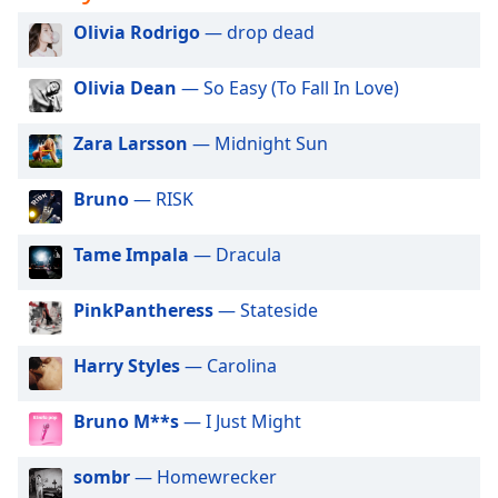
dialog
Olivia Rodrigo
— drop dead
window.
Escape
will
Olivia Dean
— So Easy (To Fall In Love)
cancel
and
Zara Larsson
— Midnight Sun
close
the
Bruno
— RISK
window.
Tame Impala
— Dracula
Text
Color
PinkPantheress
— Stateside
Opacity
Harry Styles
— Carolina
Text
Bruno M**s
— I Just Might
Background
Color
sombr
— Homewrecker