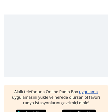
Font
Family
Reset
Done
Close
Modal
Dialog
End
of
dialog
window.
Akıllı telefonuna Online Radio Box
uygulama
uygulamasını yükle ve nerede olursan ol favori
radyo istasyonlarını çevrimiçi dinle!