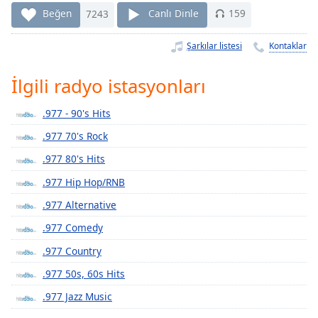
Remaining
Beğen
7243
Canlı Dinle
159
Time
-
-:-
Şarkılar listesi
Kontaklar
1x
İlgili radyo istasyonları
Playback
Rate
.977 - 90's Hits
Chapters
.977 70's Rock
Chapters
.977 80's Hits
Descriptions
.977 Hip Hop/RNB
descriptions
.977 Alternative
off
,
.977 Comedy
selected
.977 Country
Subtitles
.977 50s, 60s Hits
subtitles
.977 Jazz Music
settings
,