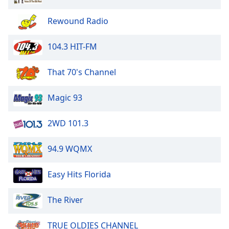
Rewound Radio
104.3 HIT-FM
That 70's Channel
Magic 93
2WD 101.3
94.9 WQMX
Easy Hits Florida
The River
TRUE OLDIES CHANNEL