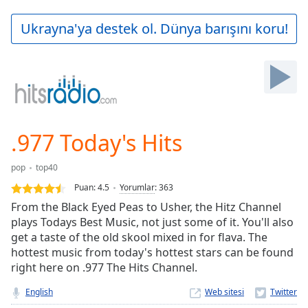
loading.
Play
Ukrayna'ya destek ol. Dünya barışını koru!
Video
Play
Skip
Backward
Skip
Forward
Mute
Current
.977 Today's Hits
Time
0:00
/
pop
top40
Duration
-:-
Puan:
4.5
Yorumlar
:
363
Loaded
:
From the Black Eyed Peas to Usher, the Hitz Channel
0.00%
plays Todays Best Music, not just some of it. You'll also
Stream
get a taste of the old skool mixed in for flava. The
Type
LIVE
hottest music from today's hottest stars can be found
Seek to
live,
right here on .977 The Hits Channel.
currently
behind
English
Web sitesi
live
LIVE