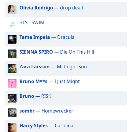
of
Olivia Rodrigo
— drop dead
dialog
window.
Escape
BTS - SWIM
will
cancel
Tame Impala
— Dracula
and
close
SIENNA SPIRO
— Die On This Hill
the
window.
Zara Larsson
— Midnight Sun
Text
Color
Bruno M**s
— I Just Might
Bruno
— RISK
Opacity
sombr
— Homewrecker
Text
Background
Harry Styles
— Carolina
Color