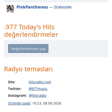
PinkPantheress
— Stateside
Opacity
.977 Today's Hits
Caption
Area
değerlendirmeler
Background
Color
Opacity
Radyo temasları
Font
Size
Site:
hitsradio.com
Twitter:
@977music
Text
Instagram:
@hitsradio
Edge
Style
Orlando saati
:
16:23
,
08.06.2026