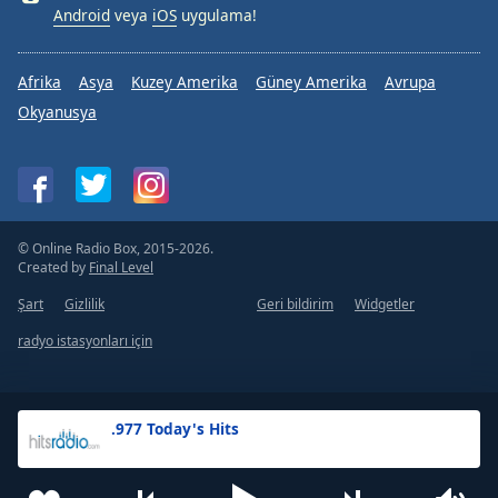
Android
veya
iOS
uygulama!
Afrika
Asya
Kuzey Amerika
Güney Amerika
Avrupa
Okyanusya
© Online Radio Box, 2015-2026.
Created by
Final Level
Şart
Gizlilik
Geri bildirim
Widgetler
radyo istasyonları için
.977 Today's Hits