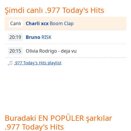
opens
subtitles
Şimdi canlı .977 Today's Hits
settings
dialog
Canlı
Charli xcx
Boom Clap
subtitles
off
,
20:19
Bruno
RISK
selected
20:15
Olivia Rodrigo - deja vu
Audio
Track
.977 Today's Hits playlist
Picture-
in-
Picture
Fullscreen
This
is
a
modal
window.
Buradaki EN POPÜLER şarkılar
.977 Today's Hits
Beginning