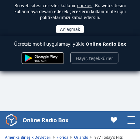
Bu web sitesi çerezler kullanır
cookies
. Bu web sitesini
kullanmaya devam ederek çerezlerin kullanımı ile ilgili
politikalarımızı kabul edersin.
Ücretsiz mobil uygulamayı yükle
Online Radio Box
Hayır, teşekkürler
Online Radio Box
Video
Player
is
Amerika Birleşik Devletleri
Florida
Orlando
.977 Today's Hits