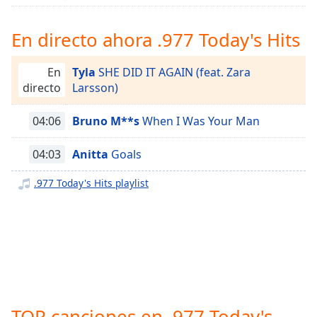
opens
subtitles
settings
En directo ahora .977 Today's Hits
dialog
subtitles
En
Tyla
SHE DID IT AGAIN (feat. Zara
off
,
directo
Larsson)
selected
04:06
Bruno M**s
When I Was Your Man
Audio
Track
04:03
Anitta
Goals
Picture-
in-
Picture
.977 Today's Hits playlist
Fullscreen
This
is
a
modal
window.
Beginning
TOP canciones en .977 Today's