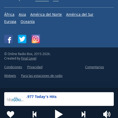
África
Asia
América del Norte
América del Sur
Europa
Oceanía
© Online Radio Box, 2015-2026.
Created by
Final Level
Condiciones
Privacidad
Comentarios
Widgets
Para las estaciones de radio
.977 Today's Hits