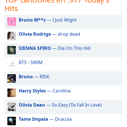
of
Hits
dialog
window.
Bruno M**s
— I Just Might
Escape
will
cancel
Olivia Rodrigo
— drop dead
and
close
SIENNA SPIRO
— Die On This Hill
the
window.
BTS - SWIM
Text
Bruno
— RISK
Color
Harry Styles
— Carolina
Opacity
Olivia Dean
— So Easy (To Fall In Love)
Text
Background
Tame Impala
— Dracula
Color