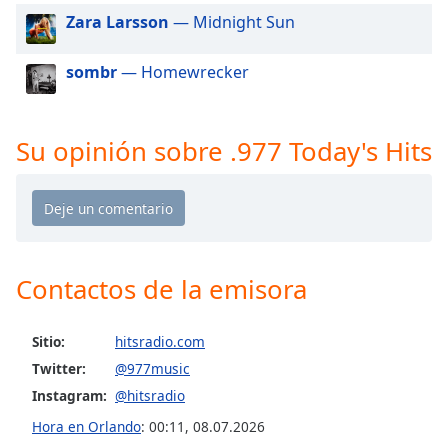
Zara Larsson
— Midnight Sun
Opacity
sombr
— Homewrecker
Caption
Area
Su opinión sobre .977 Today's Hits
Background
Color
Opacity
Contactos de la emisora
Font
Size
Sitio:
hitsradio.com
Text
Twitter:
@977music
Edge
Instagram:
@hitsradio
Style
Hora en Orlando
:
00:11
,
08.07.2026