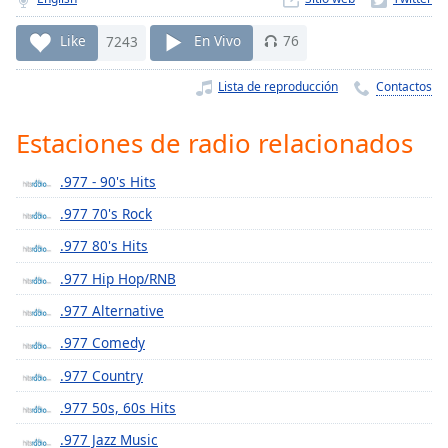
Remaining
Time
-
Like
7243
En Vivo
76
-:-
Lista de reproducción
Contactos
1x
Playback
Rate
Estaciones de radio relacionados
Chapters
.977 - 90's Hits
Chapters
.977 70's Rock
.977 80's Hits
Descriptions
.977 Hip Hop/RNB
descriptions
off
,
.977 Alternative
selected
.977 Comedy
Subtitles
.977 Country
subtitles
.977 50s, 60s Hits
settings
,
.977 Jazz Music