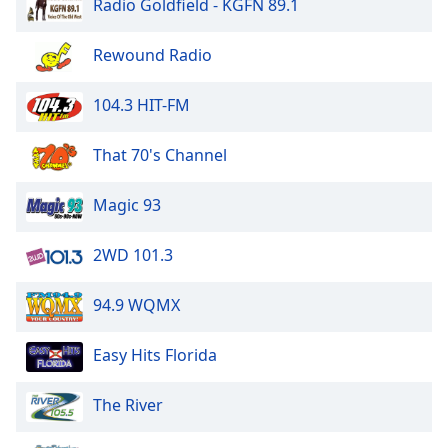
Radio Goldfield - KGFN 89.1
Rewound Radio
104.3 HIT-FM
That 70's Channel
Magic 93
2WD 101.3
94.9 WQMX
Easy Hits Florida
The River