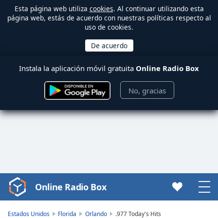
Esta página web utiliza
cookies
. Al continuar utilizando esta
página web, estás de acuerdo con nuestras políticas respecto al
uso de cookies.
Instala la aplicación móvil gratuita
Online Radio Box
No, gracias
Online Radio Box
Video
Player
is
Estados Unidos
Florida
Orlando
.977 Today's Hits