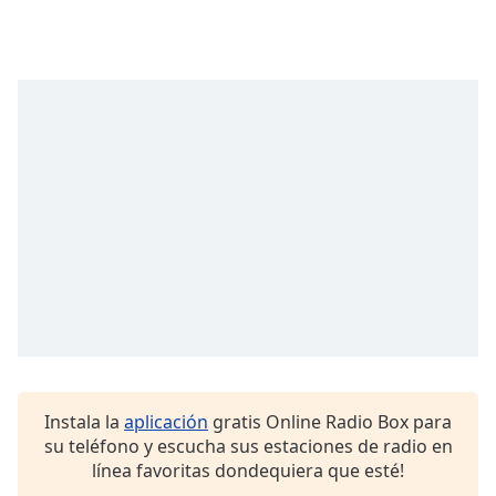
Font
Family
Reset
Done
Close
Modal
Dialog
End
of
dialog
window.
Instala la
aplicación
gratis Online Radio Box para
su teléfono y escucha sus estaciones de radio en
línea favoritas dondequiera que esté!