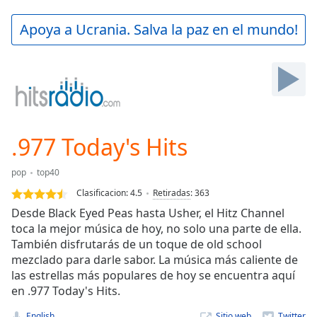
loading.
Play
Apoya a Ucrania. Salva la paz en el mundo!
Video
Play
Skip
Backward
Skip
Forward
Mute
Current
.977 Today's Hits
Time
0:00
/
pop
top40
Duration
-:-
Clasificacion:
4.5
Retiradas
:
363
Loaded
:
Desde Black Eyed Peas hasta Usher, el Hitz Channel
0.00%
toca la mejor música de hoy, no solo una parte de ella.
Stream
También disfrutarás de un toque de old school
Type
LIVE
mezclado para darle sabor. La música más caliente de
Seek to
live,
las estrellas más populares de hoy se encuentra aquí
currently
en .977 Today's Hits.
behind
live
LIVE
English
Sitio web