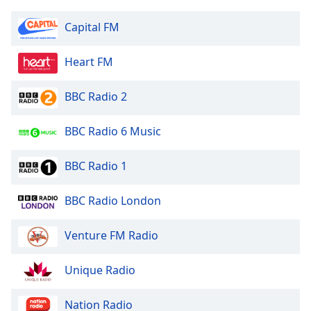
Color
Capital FM
Opacity
Heart FM
Caption
BBC Radio 2
Area
Background
Color
BBC Radio 6 Music
BBC Radio 1
Opacity
BBC Radio London
Font
Size
Venture FM Radio
Text
Unique Radio
Edge
Style
Nation Radio