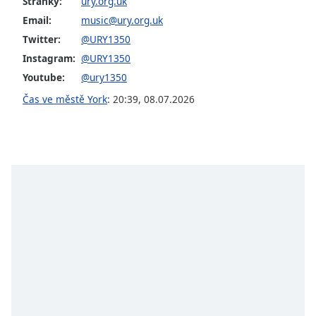
Stránky:
ury.org.uk
opens
Email:
music@ury.org.uk
subtitles
Twitter:
@URY1350
settings
dialog
Instagram:
@URY1350
subtitles
Youtube:
@ury1350
off
,
Čas ve městě York
:
20:39
,
08.07.2026
selected
Audio
Track
Picture-
in-
Picture
Fullscreen
This
is
a
modal
window.