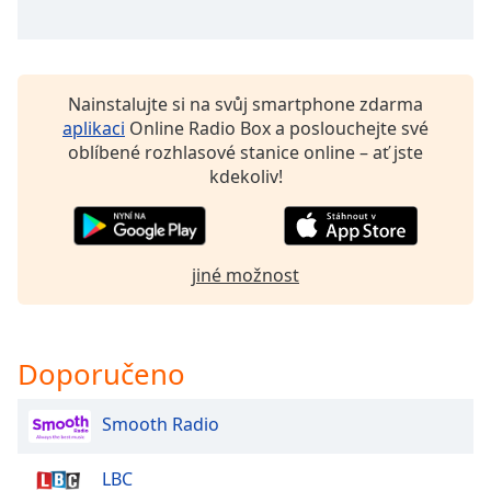
Beginning
of
dialog
window.
Escape
Nainstalujte si na svůj smartphone zdarma
will
aplikaci
Online Radio Box a poslouchejte své
cancel
oblíbené rozhlasové stanice online – ať jste
and
kdekoliv!
close
the
window.
jiné možnost
Text
Color
Doporučeno
Opacity
Smooth Radio
Text
Background
LBC