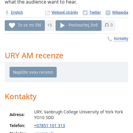
what the audience want to hear.
Remaining
Time
-
English
Webové stránky
-:-
To se mi líbí
15
Poslouchej živě
0
1x
Kontakty
Playback
Rate
URY AM recenze
Chapters
Chapters
Descriptions
descriptions
Kontakty
off
,
selected
URY, Vanbrugh College University of York York
Subtitles
Adresa:
YO10 5DD
subtitles
Telefon:
+07851 101 313
settings
,