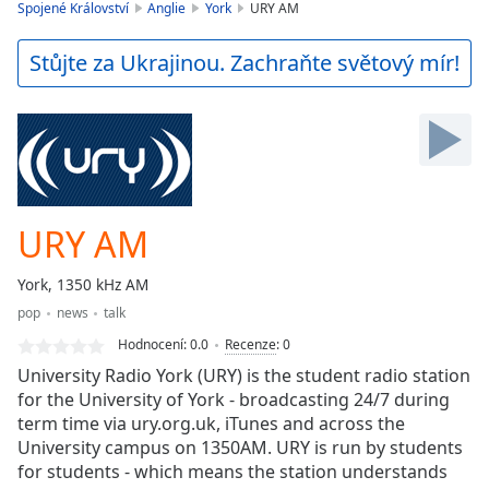
is
Spojené Království
Anglie
York
URY AM
loading.
Play
Stůjte za Ukrajinou. Zachraňte světový mír!
Video
Play
Skip
Backward
Skip
Forward
Mute
Current
URY AM
Time
0:00
/
York, 1350 kHz AM
Duration
-:-
pop
news
talk
Loaded
:
0.00%
Hodnocení:
0.0
Recenze
:
0
Stream
University Radio York (URY) is the student radio station
Type
LIVE
for the University of York - broadcasting 24/7 during
term time via ury.org.uk, iTunes and across the
Seek to
live,
University campus on 1350AM. URY is run by students
currently
for students - which means the station understands
behind
live
LIVE