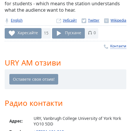
for students - which means the station understands
Remaining
what the audience want to hear.
Time
-
-:-
English
Уебсайт
1x
Харесайте
15
Пускане
0
Playback
Rate
Контакти
Chapters
URY AM отзиви
Chapters
Descriptions
descriptions
off
,
selected
Радио контакти
Subtitles
URY, Vanbrugh College University of York York
Адрес:
subtitles
YO10 5DD
settings
,