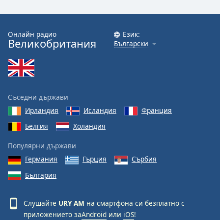
Онлайн радио
Език:
Великобритания
Български
Съседни държави
Ирландия
Исландия
Франция
Белгия
Холандия
Популярни държави
Германия
Гърция
Сърбия
България
Слушайте
URY AM
на смартфона си безплатно с
приложението за
Android
или
iOS
!