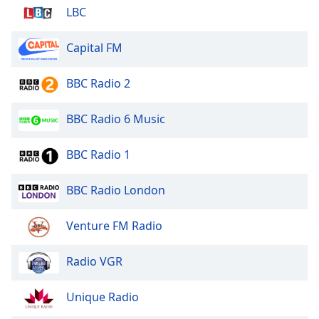
Color
LBC
Opacity
Capital FM
BBC Radio 2
Caption
Area
Background
BBC Radio 6 Music
Color
BBC Radio 1
Opacity
BBC Radio London
Font
Venture FM Radio
Size
Radio VGR
Text
Edge
Unique Radio
Style