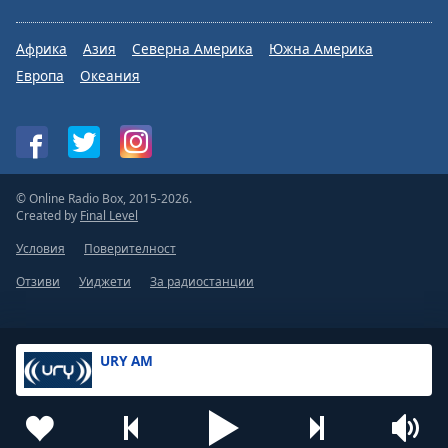
Африка
Азия
Северна Америка
Южна Америка
Европа
Океания
© Online Radio Box, 2015-2026.
Created by
Final Level
Условия
Поверителност
Отзиви
Уиджети
За радиостанции
URY AM