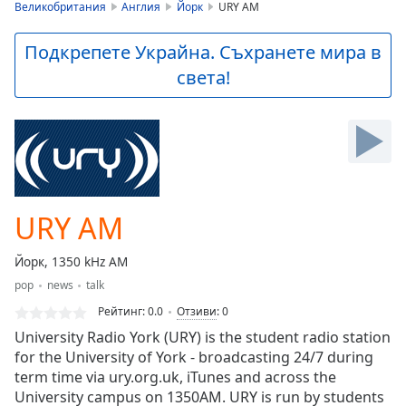
is
Великобритания
Англия
Йорк
URY AM
loading.
Play
Подкрепете Украйна. Съхранете мира в
Video
света!
Play
Skip
Backward
Skip
Forward
Mute
Current
Time
0:00
URY AM
/
Duration
-:-
Йорк, 1350 kHz AM
Loaded
:
pop
news
talk
0.00%
Stream
Рейтинг:
0.0
Отзиви
:
0
Type
LIVE
University Radio York (URY) is the student radio station
Seek to
for the University of York - broadcasting 24/7 during
live,
term time via ury.org.uk, iTunes and across the
currently
behind
University campus on 1350AM. URY is run by students
live
LIVE