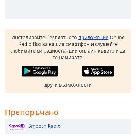
Beginning
of
dialog
window.
Escape
will
Инсталирайте безплатното
приложение
Online
cancel
Radio Box за вашия смартфон и слушайте
and
любимите си радиостанции онлайн където и да
close
се намирате!
the
window.
Text
други възможности
Color
Opacity
Препоръчано
Text
Smooth Radio
Background