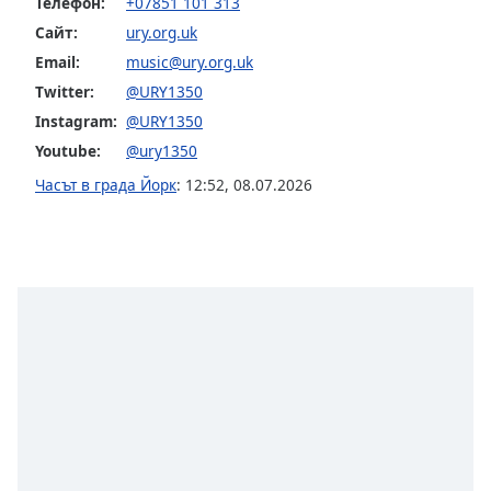
Телефон:
+07851 101 313
opens
Сайт:
ury.org.uk
subtitles
Email:
music@ury.org.uk
settings
dialog
Twitter:
@URY1350
subtitles
Instagram:
@URY1350
off
,
Youtube:
@ury1350
selected
Часът в града Йорк
:
12:52
,
08.07.2026
Audio
Track
Picture-
in-
Picture
Fullscreen
This
is
a
modal
window.