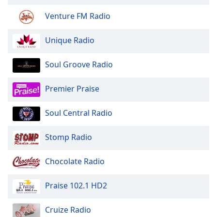
of
dialog
Venture FM Radio
window.
Escape
Unique Radio
will
cancel
Soul Groove Radio
and
close
Premier Praise
the
window.
Soul Central Radio
Text
Color
Stomp Radio
Opacity
Chocolate Radio
Praise 102.1 HD2
Text
Background
Cruize Radio
Color