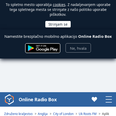
To spletno mesto uporablja
cookies
. Z nadaljevanjem uporabe
tega spletnega mesta se strinjate z našo politiko uporabe
piškotkov.
Namestite brezplačno mobilno aplikacijo
Online Radio Box
Ne, hvala
Online Radio Box
Video
Player
is
Združeno kraljestvo
Anglija
City of London
Uk Roots FM
Aplik