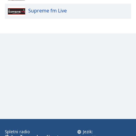
Supreme fm Live
Opacity
Caption
Area
Background
Color
Opacity
Font
Size
Text
Edge
Style
Spletni radio
Jezik: