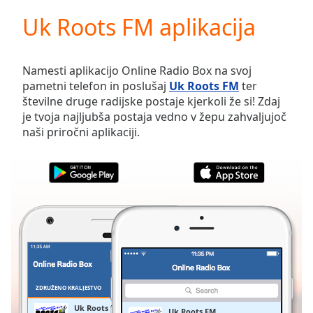
loading.
Uk Roots FM aplikacija
Play
Video
Play
Skip
Namesti aplikacijo Online Radio Box na svoj
Backward
pametni telefon in poslušaj
Uk Roots FM
ter
Skip
številne druge radijske postaje kjerkoli že si! Zdaj
Forward
je tvoja najljubša postaja vedno v žepu zahvaljujoč
Mute
naši priročni aplikaciji.
Current
Time
0:00
/
Duration
-:-
Loaded
:
0.00%
Stream
Type
LIVE
Seek to
live,
currently
ZDRUŽENO KRALJESTVO
PRILJUBLJENE
behind
live
LIVE
Uk Roots FM
Uk Roots FM