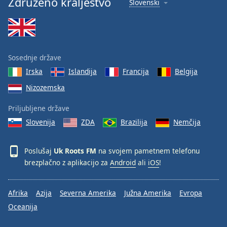
Združeno kraljestvo
Slovenski
Font
Family
Reset
Sosednje države
Done
Irska
Islandija
Francija
Belgija
Close
Modal
Nizozemska
Dialog
End
Priljubljene države
of
dialog
Slovenija
ZDA
Brazilija
Nemčija
window.
Poslušaj
Uk Roots FM
na svojem pametnem telefonu
brezplačno z aplikacijo za
Android
ali
iOS
!
Afrika
Azija
Severna Amerika
Južna Amerika
Evropa
Oceanija