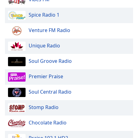
dialog
window.
Spice Radio 1
Escape
will
Venture FM Radio
cancel
and
close
Unique Radio
the
window.
Soul Groove Radio
Text
Premier Praise
Color
Soul Central Radio
Opacity
Stomp Radio
Text
Background
Chocolate Radio
Color