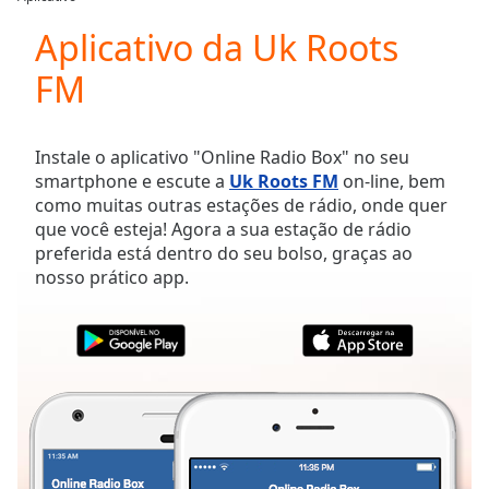
Play
Video
Aplicativo da Uk Roots
Play
FM
Skip
Backward
Skip
Forward
Instale o aplicativo "Online Radio Box" no seu
Mute
smartphone e escute a
Uk Roots FM
on-line, bem
Current
como muitas outras estações de rádio, onde quer
Time
0:00
que você esteja! Agora a sua estação de rádio
/
preferida está dentro do seu bolso, graças ao
Duration
-:-
nosso prático app.
Loaded
:
0.00%
Stream
Type
LIVE
Seek to
live,
currently
behind
live
LIVE
Remaining