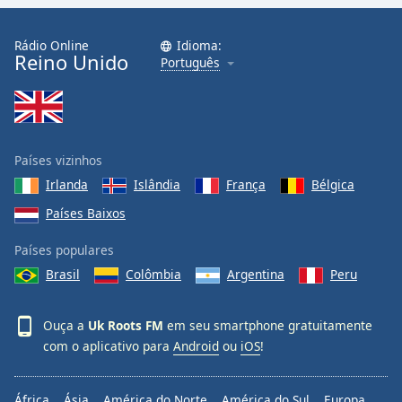
Family
Rádio Online
Idioma:
Reino Unido
Português
Reset
Done
Close
Modal
Dialog
End
Países vizinhos
of
Irlanda
Islândia
França
Bélgica
dialog
Países Baixos
window.
Países populares
Brasil
Colômbia
Argentina
Peru
Ouça a
Uk Roots FM
em seu smartphone gratuitamente
com o aplicativo para
Android
ou
iOS
!
África
Ásia
América do Norte
América do Sul
Europa