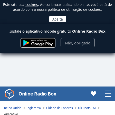
Este site usa
cookies
. Ao continuar utilizando o site, você está de
acordo com a nossa política de utilização de cookies.
Instale o aplicativo mobile gratuito
Online Radio Box
Não, obrigado
Online Radio Box
Video
Player
is
Reino Unido
Inglaterra
Cidade de Londres
Uk Roots FM
loading.
Aplicativo