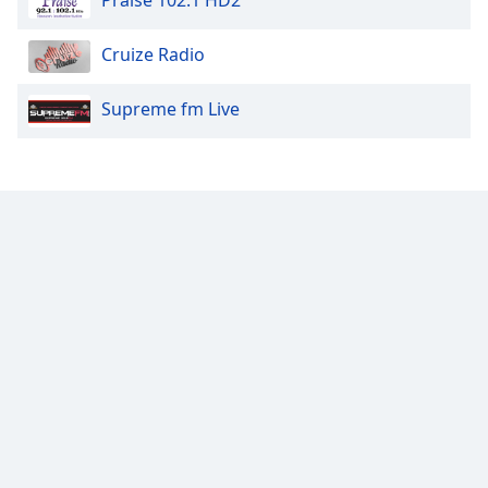
Praise 102.1 HD2
Opacity
Cruize Radio
Caption
Supreme fm Live
Area
Background
Color
Opacity
Font
Size
Text
Edge
Style
Font