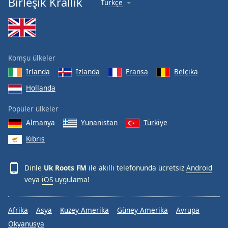
Birleşik Krallık
Türkçe
Font
Family
Reset
Komşu ülkeler
Done
İrlanda
İzlanda
Fransa
Belçika
Close
Modal
Hollanda
Dialog
End
Popüler ülkeler
of
dialog
Almanya
Yunanistan
Türkiye
window.
Kıbrıs
Dinle
Uk Roots FM
ile akıllı telefonunda ücretsiz
Android
veya
iOS
uygulama!
Afrika
Asya
Kuzey Amerika
Güney Amerika
Avrupa
Okyanusya