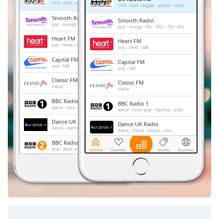
Remaining
r'n'b
soul
reggae
gospel
soca
r'n'b
soul
reggae
gospel
soca
Time
-
Smooth Radio
Smooth Radio
-:-
pop
lounge
90s
80s
70s
60s
pop
lounge
90s
80s
70s
60s
Heart FM
Heart FM
1x
pop
news
talk
pop
news
talk
Playback
Capital FM
Capital FM
Rate
pop
talk
pop
talk
Classic FM
Chapters
Classic FM
classic
classic
Chapters
BBC Radio 1
BBC Radio 1
dance
rock
pop
hip-hop
indie
dance
rock
pop
hip-hop
indie
Descriptions
Dance UK Radio
Dance UK Radio
dance
trance
house
club
dance
trance
house
club
descriptions
BBC Radio 2
BBC Radio 2
off
,
pop
adult contemporary
pop
adult contemporary
selected
Gold Radio
Gold Radio
oldies
oldies
Subtitles
subtitles
settings
,