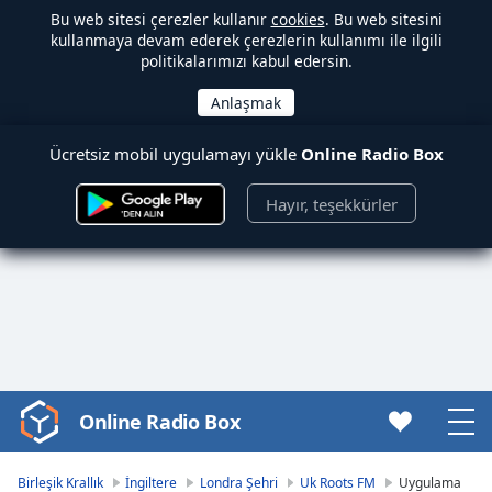
Bu web sitesi çerezler kullanır
cookies
. Bu web sitesini
kullanmaya devam ederek çerezlerin kullanımı ile ilgili
politikalarımızı kabul edersin.
Ücretsiz mobil uygulamayı yükle
Online Radio Box
Hayır, teşekkürler
Online Radio Box
Video
Player
is
Birleşik Krallık
İngiltere
Londra Şehri
Uk Roots FM
Uygulama