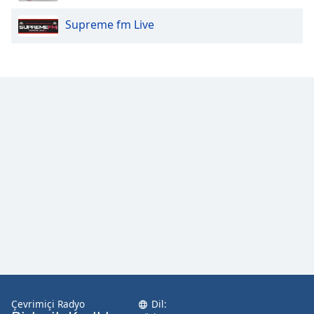
Supreme fm Live
Opacity
Caption
Area
Background
Color
Opacity
Font
Size
Text
Edge
Style
Çevrimiçi Radyo
Dil: