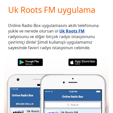
loading.
Uk Roots FM uygulama
Play
Video
Play
Skip
Online Radio Box uygulamasını akıllı telefonuna
Backward
yükle ve nerede olursan ol
Uk Roots FM
Skip
radyosunu ve diğer birçok radyo istasyonunu
Forward
çevrimiçi dinle! Şimdi kullanışlı uygulamamız
Mute
sayesinde favori radyo istasyonun cebinde.
Current
Time
0:00
/
Duration
-:-
Loaded
:
0.00%
Stream
Type
LIVE
Seek to
live,
currently
BIRLEŞIK KRALLIK
FAVORILER
behind
live
LIVE
Uk Roots FM
Uk Roots FM