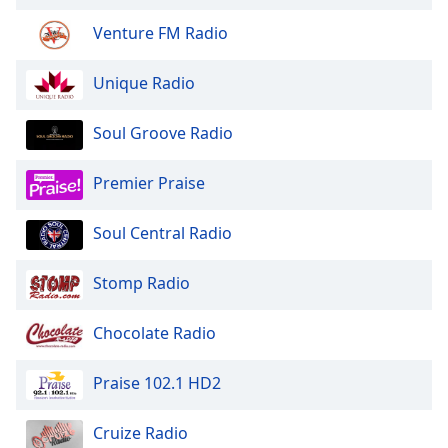
of
dialog
Venture FM Radio
window.
Escape
Unique Radio
will
cancel
Soul Groove Radio
and
close
Premier Praise
the
window.
Soul Central Radio
Text
Color
Stomp Radio
Opacity
Chocolate Radio
Praise 102.1 HD2
Text
Background
Cruize Radio
Color