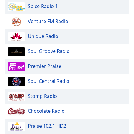
Beginning
Spice Radio 1
of
dialog
window.
Venture FM Radio
Escape
will
Unique Radio
cancel
and
Soul Groove Radio
close
the
Premier Praise
window.
Text
Soul Central Radio
Color
Stomp Radio
Opacity
Chocolate Radio
Text
Praise 102.1 HD2
Background