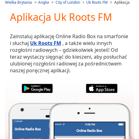
is
Wielka Brytania
Anglia
City of London
Uk Roots FM
Aplikacja
loading.
Aplikacja Uk Roots FM
Play
Video
Play
Skip
Zainstaluj aplikację Online Radio Box na smarfonie
Backward
i słuchaj
Uk Roots FM
, a także wielu innych
Skip
rozgłośni radiowych – gdziekolwiek jesteś! Od
Forward
teraz wystaczy sięgnąć do kieszeni, aby posłuchać
Mute
ulubionej rozgłośni radiowej za pośrednictwem
Current
naszej poręcznej aplikacji.
Time
0:00
/
Duration
-:-
Loaded
:
0.00%
Stream
Type
LIVE
Seek to
live,
currently
behind
live
LIVE