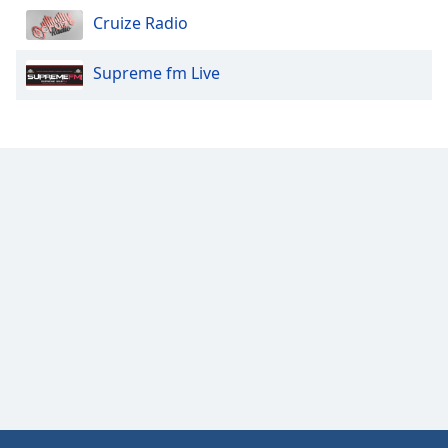
Color
Cruize Radio
Opacity
Supreme fm Live
Caption
Area
Background
Color
Opacity
Font
Size
Text
Edge
Style