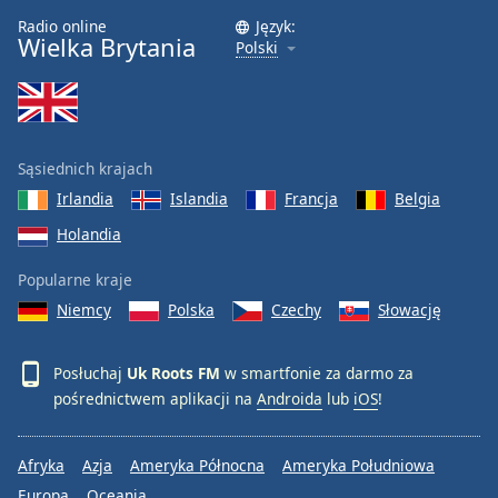
Radio online
Język:
Font
Wielka Brytania
Polski
Family
Reset
Done
Sąsiednich krajach
Close
Modal
Irlandia
Islandia
Francja
Belgia
Dialog
Holandia
End
of
Popularne kraje
dialog
window.
Niemcy
Polska
Czechy
Słowację
Posłuchaj
Uk Roots FM
w smartfonie za darmo za
pośrednictwem aplikacji na
Androida
lub
iOS
!
Afryka
Azja
Ameryka Północna
Ameryka Południowa
Europa
Oceania