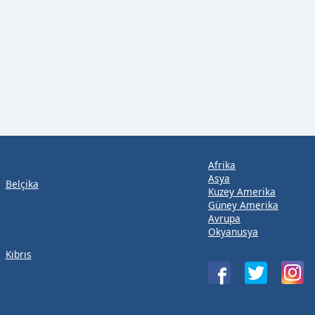
Afrika
Asya
Belçika
Kuzey Amerika
Güney Amerika
Avrupa
Okyanusya
Kıbrıs