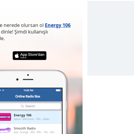
ve nerede olursan ol
Energy 106
inle! Şimdi kullanışlı
e.
Energy 106
dance
electronic
90s
oldies
Smooth Radio
pop
lounge
90s
80s
70s
60s