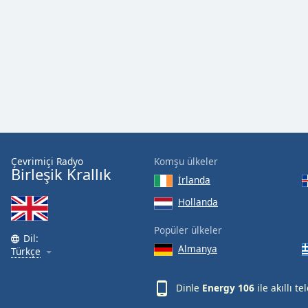
Audio
Track
Picture-
in-
Picture
Fullscreen
This
is
a
modal
window.
Çevrimiçi Radyo
Komşu ülkeler
Birleşik Krallık
İrlanda
Beginning
of
Hollanda
dialog
Popüler ülkeler
window.
Dil:
Escape
Almanya
Türkçe
will
cancel
Dinle
Energy 106
ile akıllı t
and
close