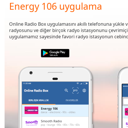
Current
Energy 106 uygulama
Time
0:00
/
Duration
-:-
Online Radio Box uygulamasını akıllı telefonuna yükle 
Loaded
:
radyosunu ve diğer birçok radyo istasyonunu çevrimiçi d
0.00%
uygulamamız sayesinde favori radyo istasyonun cebind
0:00
Stream
Type
LIVE
Seek to
live,
currently
behind
live
LIVE
Remaining
Time
-
-:-
BIRLEŞIK KRALLIK
FAVORILER
1x
Energy 106
dance
electronic
90s
oldies
Playback
Rate
Smooth Radio
pop
lounge
90s
80s
70s
60s