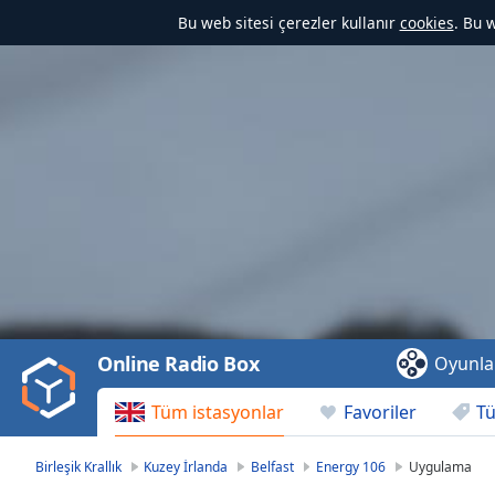
Bu web sitesi çerezler kullanır
cookies
. Bu 
Video
Player
is
loading.
Play
Video
Online Radio Box
Oyunla
Play
Skip
Tüm istasyonlar
Favoriler
Tü
Backward
Skip
Forward
Birleşik Krallık
Kuzey İrlanda
Belfast
Energy 106
Uygulama
Mute