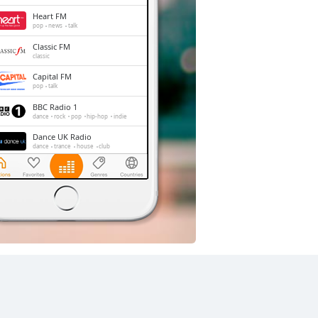
Heart FM
pop
news
talk
Classic FM
classic
Capital FM
pop
talk
BBC Radio 1
dance
rock
pop
hip-hop
indie
Dance UK Radio
dance
trance
house
club
LBC
news
talk
Gold Radio
oldies