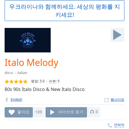
Play
우크라이나와 함께하세요. 세상의 평화를 지
Video
키세요!
Play
Skip
Backward
Skip
Forward
Mute
Current
Time
0:00
Italo Melody
/
Duration
-:-
disco
italian
Loaded
:
0.00%
평점:
5.0
리뷰
:
5
Stream
80s 90s Italo Disco & New Italo Disco
Type
LIVE
English
웹사이트
Seek to
live,
currently
좋아요
109
라이브로 듣기
0
behind
live
LIVE
Remaining
연락처