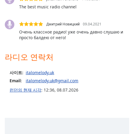
subtitles
The best music radio channel
settings
dialog
subtitles
Дмитрий Новицкий
09.04.2021
off
,
Очень классное радио! уже очень давно слушаю и
selected
просто балдею от него!
Audio
Track
라디오 연락처
Picture-
in-
Picture
사이트:
italomelody.uk
Fullscreen
Email:
italomelody.uk@gmail.com
This
런던의 현재 시각
:
12:36
,
08.07.2026
is
a
modal
window.
Beginning
of