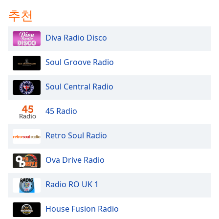
추천
Opacity
Diva Radio Disco
Caption
Area
Soul Groove Radio
Background
Color
Soul Central Radio
Opacity
45 Radio
Font
Retro Soul Radio
Size
Ova Drive Radio
Text
Edge
Radio RO UK 1
Style
House Fusion Radio
Font