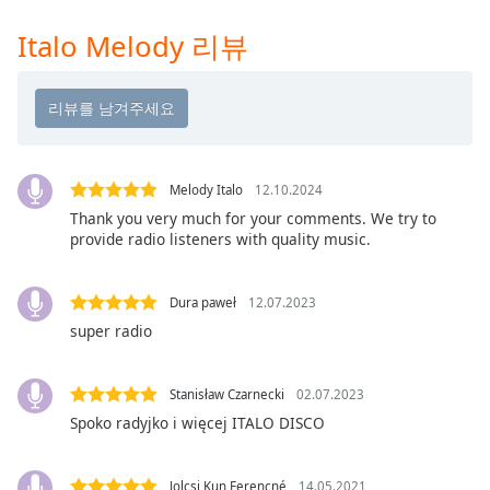
Time
-
-:-
Italo Melody 리뷰
1x
Playback
Rate
Chapters
Melody Italo
12.10.2024
Chapters
Thank you very much for your comments. We try to
provide radio listeners with quality music.
Descriptions
descriptions
Dura paweł
12.07.2023
off
,
super radio
selected
Subtitles
Stanisław Czarnecki
02.07.2023
subtitles
Spoko radyjko i więcej ITALO DISCO
settings
,
opens
Jolcsi Kun Ferencné
14.05.2021