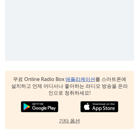
dialog
window.
Escape
will
cancel
and
close
the
window.
Text
무료 Online Radio Box
애플리케이션
를 스마트폰에
Color
설치하고 언제 어디서나 좋아하는 라디오 방송을 온라
인으로 청취하세요!
Opacity
Text
기타 옵션
Background
Color