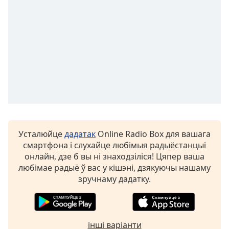
Beginning
of
dialog
window.
Escape
will
cancel
and
close
the
window.
Усталюйце
дадатак
Online Radio Box для вашага
Text
смартфона і слухайце любімыя радыёстанцыі
Color
онлайн, дзе б вы ні знаходзіліся! Цяпер ваша
любімае радыё ў вас у кішэні, дзякуючы нашаму
Opacity
зручнаму дадатку.
Text
Background
інші варіанти