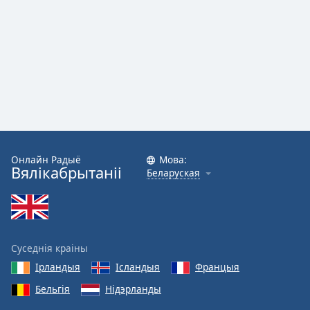
Онлайн Радыё
Мова:
Вялікабрытаніі
Беларуская
Суседнія краіны
Ірландыя
Ісландыя
Францыя
Бельгія
Нідэрланды