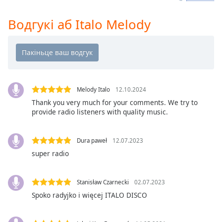
Remaining
Time
-
Водгукі аб Italo Melody
-:-
1x
Playback
Rate
Melody Italo
12.10.2024
Chapters
Thank you very much for your comments. We try to
Chapters
provide radio listeners with quality music.
Descriptions
Dura paweł
12.07.2023
descriptions
super radio
off
,
selected
Stanisław Czarnecki
02.07.2023
Subtitles
Spoko radyjko i więcej ITALO DISCO
subtitles
settings
,