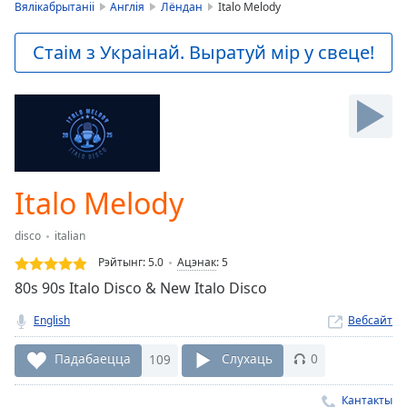
is
Вялікабрытаніі
Англія
Лёндан
Italo Melody
loading.
Play
Стаім з Украінай. Выратуй мір у свеце!
Video
Play
Skip
Backward
Skip
Forward
Mute
Current
Italo Melody
Time
0:00
/
disco
italian
Duration
-:-
Рэйтынг:
5.0
Ацэнак
:
5
Loaded
:
80s 90s Italo Disco & New Italo Disco
0.00%
Stream
English
Вебсайт
Type
LIVE
Seek to
Падабаецца
109
Слухаць
0
live,
currently
behind
Кантакты
live
LIVE