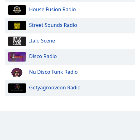
House Fusion Radio
Font
Family
Street Sounds Radio
Reset
Italo Scene
Done
Close
Disco Radio
Modal
Dialog
End
Nu Disco Funk Radio
of
dialog
window.
Getyagrooveon Radio