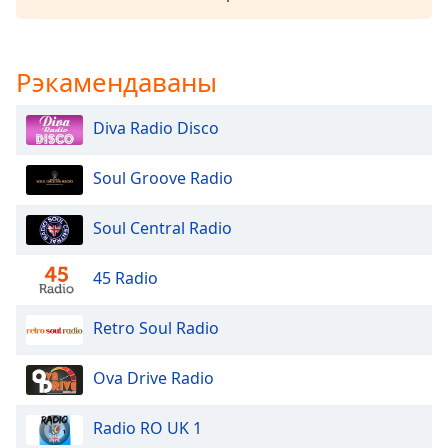
Color
Opacity
Рэкамендаваны
Caption
Diva Radio Disco
Area
Background
Soul Groove Radio
Color
Soul Central Radio
Opacity
45 Radio
Font
Size
Retro Soul Radio
Ova Drive Radio
Text
Edge
Style
Radio RO UK 1