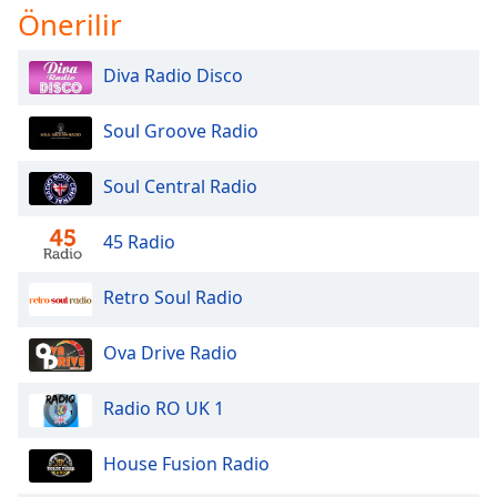
Önerilir
Opacity
Diva Radio Disco
Caption
Soul Groove Radio
Area
Background
Soul Central Radio
Color
45 Radio
Opacity
Retro Soul Radio
Font
Size
Ova Drive Radio
Text
Radio RO UK 1
Edge
Style
House Fusion Radio