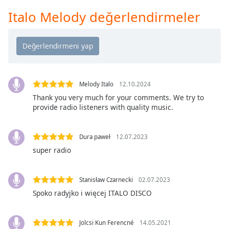
Remaining
Time
-
Italo Melody değerlendirmeler
-:-
1x
Playback
Rate
Melody Italo
12.10.2024
Chapters
Thank you very much for your comments. We try to
Chapters
provide radio listeners with quality music.
Descriptions
Dura paweł
12.07.2023
descriptions
super radio
off
,
selected
Stanisław Czarnecki
02.07.2023
Subtitles
Spoko radyjko i więcej ITALO DISCO
subtitles
settings
,
Jolcsi Kun Ferencné
14.05.2021