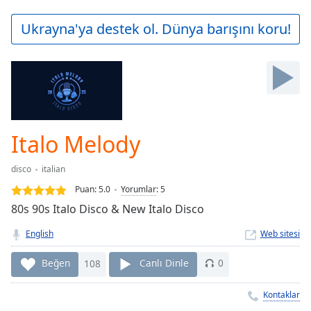
loading.
Play
Ukrayna'ya destek ol. Dünya barışını koru!
Video
Play
Skip
Backward
Skip
Forward
Mute
Current
Italo Melody
Time
0:00
/
disco
italian
Duration
-:-
Puan:
5.0
Yorumlar
:
5
Loaded
:
80s 90s Italo Disco & New Italo Disco
0.00%
Stream
English
Web sitesi
Type
LIVE
Seek to
Beğen
108
Canlı Dinle
0
live,
currently
behind
Kontaklar
live
LIVE