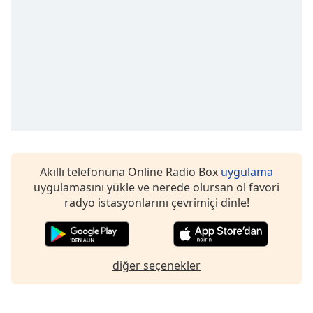
of
dialog
window.
Escape
will
cancel
and
close
the
window.
Akıllı telefonuna Online Radio Box
uygulama
Text
uygulamasını yükle ve nerede olursan ol favori
Color
radyo istasyonlarını çevrimiçi dinle!
Opacity
diğer seçenekler
Text
Background
Color