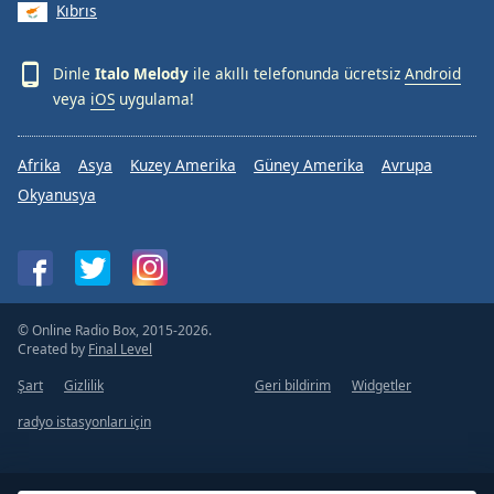
Kıbrıs
Dinle
Italo Melody
ile akıllı telefonunda ücretsiz
Android
veya
iOS
uygulama!
Afrika
Asya
Kuzey Amerika
Güney Amerika
Avrupa
Okyanusya
© Online Radio Box, 2015-2026.
Created by
Final Level
Şart
Gizlilik
Geri bildirim
Widgetler
radyo istasyonları için