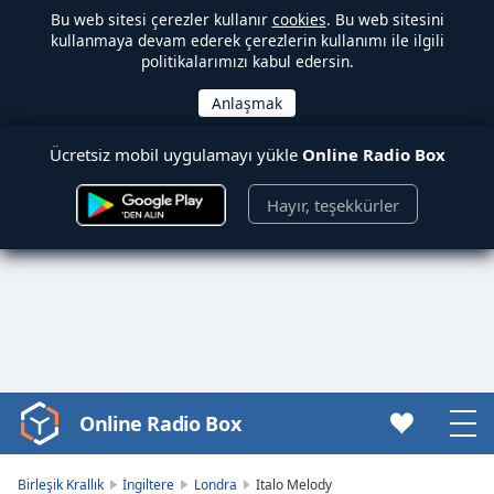
Bu web sitesi çerezler kullanır
cookies
. Bu web sitesini
kullanmaya devam ederek çerezlerin kullanımı ile ilgili
politikalarımızı kabul edersin.
Ücretsiz mobil uygulamayı yükle
Online Radio Box
Hayır, teşekkürler
Online Radio Box
Video
Player
is
Birleşik Krallık
İngiltere
Londra
Italo Melody