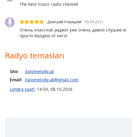
opens
The best music radio channel
subtitles
settings
dialog
Дмитрий Новицкий
09.04.2021
subtitles
Очень классное радио! уже очень давно слушаю и
off
,
просто балдею от него!
selected
Radyo temasları
Audio
Track
Picture-
Site:
italomelody.uk
in-
Picture
Email:
italomelody.uk@gmail.com
Fullscreen
Londra saati
:
14:50
,
08.10.2026
This
is
a
modal
window.
Beginning