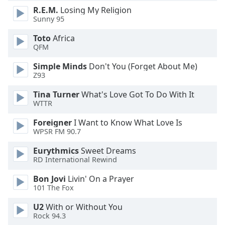
R.E.M.
Losing My Religion
Sunny 95
Opacity
Toto
Africa
QFM
Caption
Area
Simple Minds
Don't You (Forget About Me)
Background
Z93
Color
Tina Turner
What's Love Got To Do With It
WTTR
Opacity
Foreigner
I Want to Know What Love Is
WPSR FM 90.7
Font
Eurythmics
Sweet Dreams
Size
RD International Rewind
Bon Jovi
Livin' On a Prayer
Text
101 The Fox
Edge
Style
U2
With or Without You
Rock 94.3