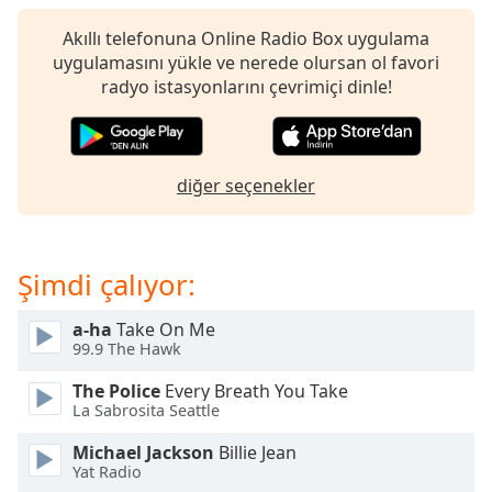
of
dialog
Akıllı telefonuna Online Radio Box uygulama
window.
uygulamasını yükle ve nerede olursan ol favori
Escape
radyo istasyonlarını çevrimiçi dinle!
will
cancel
and
close
diğer seçenekler
the
window.
Text
Şimdi çalıyor:
Color
a-ha
Take On Me
99.9 The Hawk
Opacity
The Police
Every Breath You Take
La Sabrosita Seattle
Text
Background
Michael Jackson
Billie Jean
Yat Radio
Color