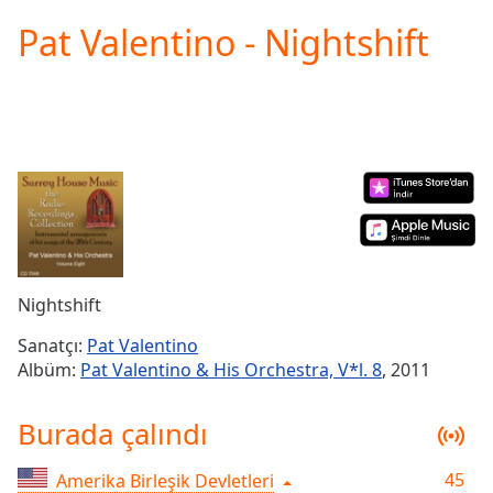
loading.
Pat Valentino - Nightshift
Play
Video
Play
Skip
Backward
Skip
Forward
Mute
Current
Time
0:00
/
Duration
-:-
Nightshift
Loaded
:
0.00%
Sanatçı:
Pat Valentino
Stream
Albüm:
Pat Valentino & His Orchestra, V*l. 8
, 2011
Type
LIVE
Seek to
Burada çalındı
live,
currently
behind
live
LIVE
45
Amerika Birleşik Devletleri