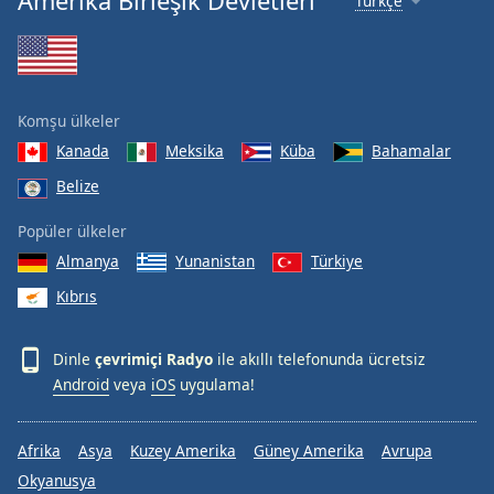
Amerika Birleşik Devletleri
Türkçe
Komşu ülkeler
Kanada
Meksika
Küba
Bahamalar
Belize
Popüler ülkeler
Almanya
Yunanistan
Türkiye
Kıbrıs
Dinle
çevrimiçi Radyo
ile akıllı telefonunda ücretsiz
Android
veya
iOS
uygulama!
Afrika
Asya
Kuzey Amerika
Güney Amerika
Avrupa
Okyanusya