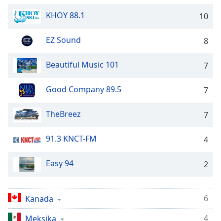
Remaining
Time
-
KHOY 88.1
10
-:-
EZ Sound
8
1x
Playback
Beautiful Music 101
Rate
7
Chapters
Good Company 89.5
7
Chapters
TheBreez
7
Descriptions
91.3 KNCT-FM
descriptions
4
off
,
selected
Easy 94
2
Subtitles
6
Kanada
subtitles
settings
,
4
Meksika