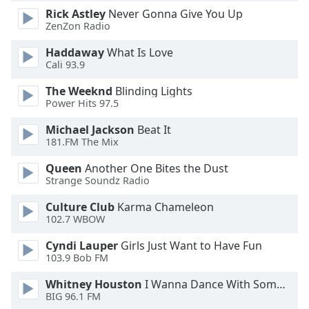
Font
Rick Astley
Never Gonna Give You Up
ZenZon Radio
Family
Haddaway
What Is Love
Cali 93.9
Reset
Done
The Weeknd
Blinding Lights
Close
Power Hits 97.5
Modal
Dialog
Michael Jackson
Beat It
End
181.FM The Mix
of
dialog
Queen
Another One Bites the Dust
window.
Strange Soundz Radio
Culture Club
Karma Chameleon
102.7 WBOW
Cyndi Lauper
Girls Just Want to Have Fun
103.9 Bob FM
Whitney Houston
I Wanna Dance With Somebody
BIG 96.1 FM