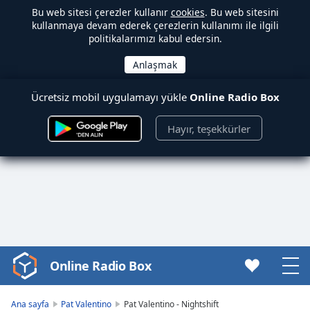
Bu web sitesi çerezler kullanır
cookies
. Bu web sitesini
kullanmaya devam ederek çerezlerin kullanımı ile ilgili
politikalarımızı kabul edersin.
Ücretsiz mobil uygulamayı yükle
Online Radio Box
Hayır, teşekkürler
Online Radio Box
Video
Player
is
Ana sayfa
Pat Valentino
Pat Valentino - Nightshift