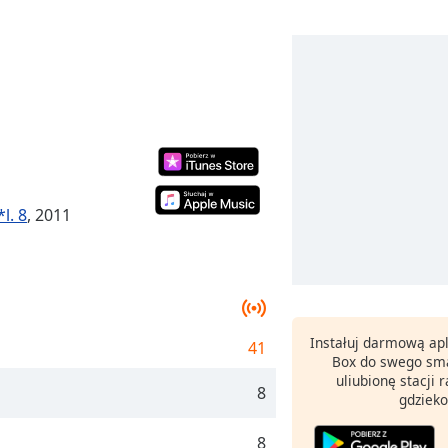
l. 8
, 2011
Instałuj darmową apl
41
Box do swego sma
uliubionę stacji
8
gdzieko
8