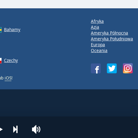
Afryka
Azja
Bahamy
Ameryka Północna
Ameryka Południowa
Europa
Oceania
Czechy
ub
iOS
!