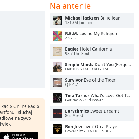
Na antenie:
Michael Jackson
Billie Jean
181.FM Jammin
R.E.M.
Losing My Religion
Z 97.5
Eagles
Hotel California
98.7 The Spot
Simple Minds
Don't You (Forget About Me)
Hot 105.5 FM - KKOY-FM
Survivor
Eye of the Tiger
Q101.7
Tina Turner
What's Love Got To Do With It
GotRadio - Girl Power
ikację Online Radio
Eurythmics
Sweet Dreams
rtfonu i słuchaj
80s Mixed
 radiowe na żywo
lwiek!
Bon Jovi
Livin' On a Prayer
Powerhitz - TIMEBLENDER