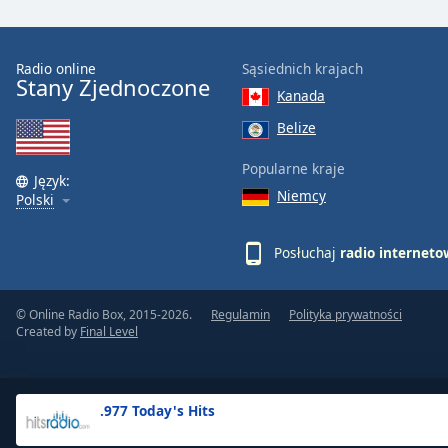
the
window.
Radio online
Sąsiednich krajach
Stany Zjednoczone
Text
Kanada
Color
Belize
Opacity
Popularne kraje
Język:
Niemcy
Polski
Text
Background
Posłuchaj
radio internet
Color
© Online Radio Box, 2015-2026.
Regulamin
Polityka prywatności
Opacity
Created by
Final Level
Caption
Area
.977 Today's Hits
Background