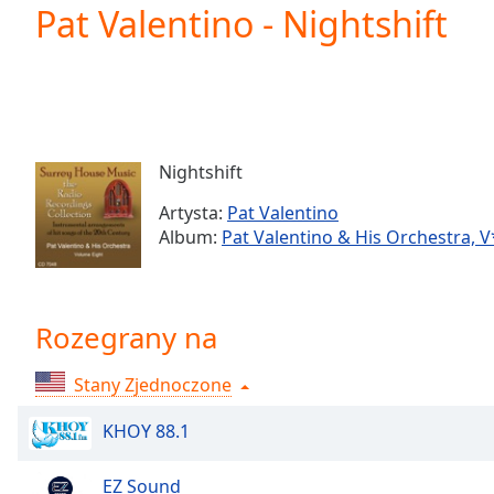
Current
Pat Valentino - Nightshift
Time
0:00
/
Duration
-:-
Loaded
:
0.00%
0:00
Nightshift
Stream
Type
LIVE
Artysta:
Pat Valentino
Seek to
Album:
Pat Valentino & His Orchestra, V*
live,
currently
behind
live
LIVE
Remaining
Rozegrany na
Time
-
-:-
Stany Zjednoczone
1x
KHOY 88.1
Playback
Rate
EZ Sound