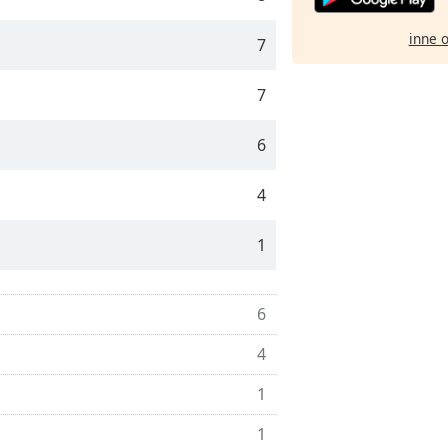
inne 
7
7
6
4
1
6
4
1
1