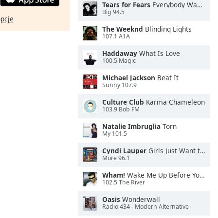
Tears for Fears
Everybody Wants To Rule the World
Big 94.5
opcje
The Weeknd
Blinding Lights
107.1 A1A
Haddaway
What Is Love
100.5 Magic
Michael Jackson
Beat It
Sunny 107.9
Culture Club
Karma Chameleon
103.9 Bob FM
Natalie Imbruglia
Torn
My 101.5
Cyndi Lauper
Girls Just Want to Have Fun
More 96.1
Wham!
Wake Me Up Before You Go-Go
102.5 The River
Oasis
Wonderwall
Radio 434 - Modern Alternative