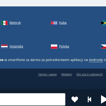
Meksyk
Kuba
Holandia
Polska
owe
w smartfonie za darmo za pośrednictwem aplikacji na
Androida
l
Opinie i uwagi
Widgety
Dla stacji radiowych