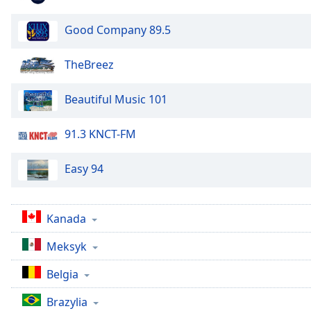
Chapters
Chapters
Good Company 89.5
Descriptions
TheBreez
descriptions
off
,
Beautiful Music 101
selected
91.3 KNCT-FM
Subtitles
subtitles
Easy 94
settings
,
opens
subtitles
Kanada
settings
dialog
Meksyk
subtitles
off
,
Belgia
selected
Brazylia