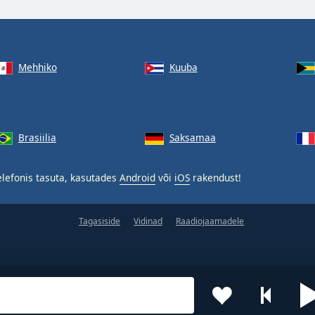
Mehhiko
Kuuba
Brasiilia
Saksamaa
lefonis tasuta, kasutades
Android
või
iOS
rakendust!
Tagasiside
Vidinad
Raadiojaamadele