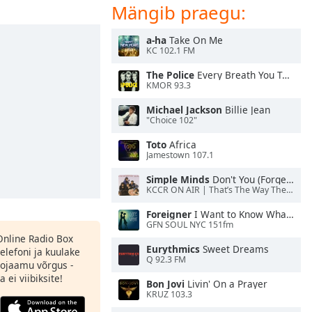
Mängib praegu:
a-ha
Take On Me
KC 102.1 FM
The Police
Every Breath You Take
KMOR 93.3
Michael Jackson
Billie Jean
"Choice 102"
Toto
Africa
Jamestown 107.1
Simple Minds
Don't You (Forget About Me)
KCCR ON AIR | That’s The Way The Cookie Crumbles
Foreigner
I Want to Know What Love Is
GFN SOUL NYC 151fm
 Online Radio Box
Eurythmics
Sweet Dreams
elefoni ja kuulake
Q 92.3 FM
ojaamu võrgus -
 ei viibiksite!
Bon Jovi
Livin' On a Prayer
KRUZ 103.3