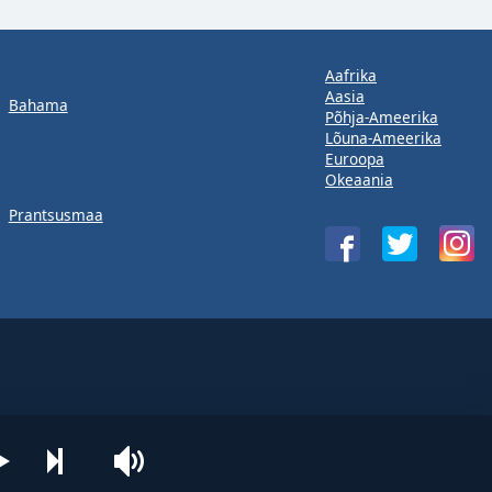
Aafrika
Aasia
Bahama
Põhja-Ameerika
Lõuna-Ameerika
Euroopa
Okeaania
Prantsusmaa