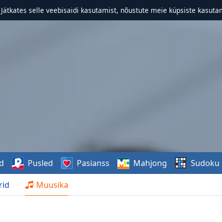
. Jätkates selle veebisaidi kasutamist, nõustute meie küpsiste kasutam
d
Pusled
Pasianss
Mahjong
Sudoku
rid
Muusika