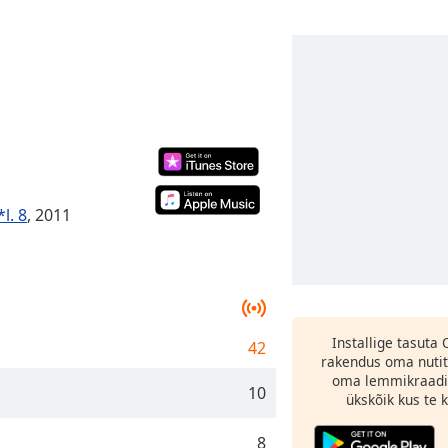
l. 8
, 2011
Installige tasuta
42
rakendus oma nutit
oma lemmikraadi
10
ükskõik kus te ka
8