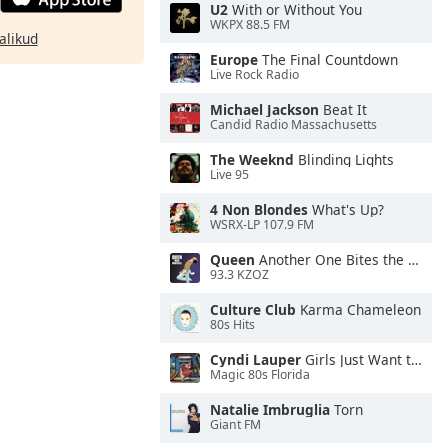
U2
With or Without You
WKPX 88.5 FM
alikud
Europe
The Final Countdown
Live Rock Radio
Michael Jackson
Beat It
Candid Radio Massachusetts
The Weeknd
Blinding Lights
Live 95
4 Non Blondes
What's Up?
WSRX-LP 107.9 FM
Queen
Another One Bites the Dust
93.3 KZOZ
Culture Club
Karma Chameleon
80s Hits
Cyndi Lauper
Girls Just Want to Have Fun
Magic 80s Florida
Natalie Imbruglia
Torn
Giant FM