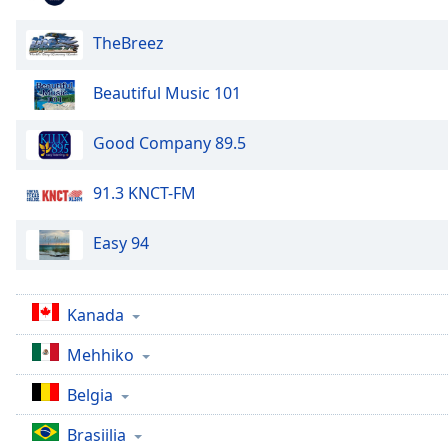
Chapters
Chapters
TheBreez
Descriptions
Beautiful Music 101
descriptions
off
,
Good Company 89.5
selected
91.3 KNCT-FM
Subtitles
subtitles
Easy 94
settings
,
opens
subtitles
Kanada
settings
dialog
Mehhiko
subtitles
off
,
Belgia
selected
Brasiilia