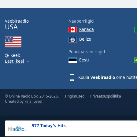
the
window.
Veebiraadio
Naaberriigid
USA
Text
Kanada
Color
Belize
Opacity
Populaarsed riigid
Keel:
Eesti
Eesti keel
Text
Background
Kuula
veebiraadio
oma nutite
Color
© Online Radio Box, 2015-2026.
Tingimused
Privaatsuspoliitika
Opacity
Created by
Final Level
Caption
Area
.977 Today's Hits
Background