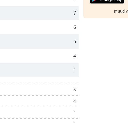
muud v
7
6
6
4
1
5
4
1
1