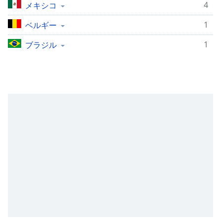
4
メキシコ
opens
subtitles
1
ベルギー
settings
dialog
1
ブラジル
subtitles
off
,
selected
Audio
Track
Picture-
in-
Picture
Fullscreen
This
is
a
modal
window.