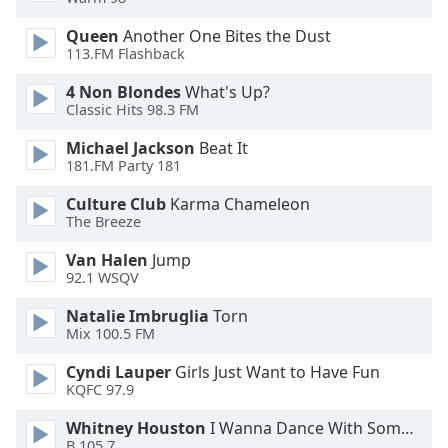
Font
Queen
Another One Bites the Dust
113.FM Flashback
Family
4 Non Blondes
What's Up?
Classic Hits 98.3 FM
Reset
Done
Michael Jackson
Beat It
Close
181.FM Party 181
Modal
Dialog
Culture Club
Karma Chameleon
End
The Breeze
of
dialog
Van Halen
Jump
window.
92.1 WSQV
Natalie Imbruglia
Torn
Mix 100.5 FM
Cyndi Lauper
Girls Just Want to Have Fun
KQFC 97.9
Whitney Houston
I Wanna Dance With Somebody
B 105.7