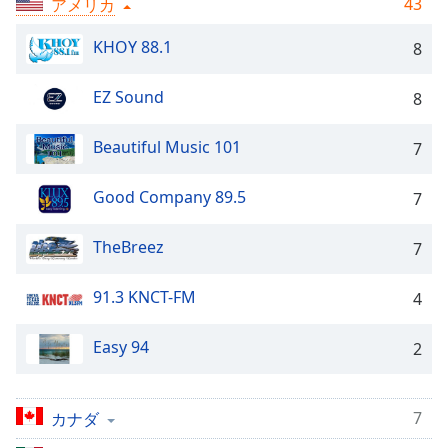
43
アメリカ
Remaining
Time
-
KHOY 88.1
8
-:-
EZ Sound
8
1x
Playback
Beautiful Music 101
Rate
7
Chapters
Good Company 89.5
7
Chapters
TheBreez
7
Descriptions
91.3 KNCT-FM
descriptions
4
off
,
selected
Easy 94
2
Subtitles
7
カナダ
subtitles
settings
,