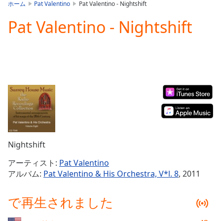
is
ホーム
Pat Valentino
Pat Valentino - Nightshift
loading.
Pat Valentino - Nightshift
Play
Video
Play
Skip
Backward
Skip
Forward
Mute
Current
Time
0:00
/
Duration
-:-
Nightshift
Loaded
:
0.00%
アーティスト:
Pat Valentino
Stream
アルバム:
Pat Valentino & His Orchestra, V*l. 8
, 2011
Type
LIVE
Seek to
で再生されました
live,
currently
behind
live
LIVE