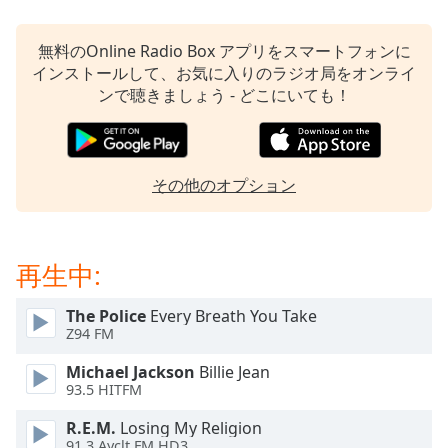
Beginning
of
dialog
無料のOnline Radio Box アプリをスマートフォンに
window.
インストールして、お気に入りのラジオ局をオンライ
Escape
ンで聴きましょう - どこにいても！
will
cancel
and
close
その他のオプション
the
window.
Text
再生中:
Color
The Police
Every Breath You Take
Z94 FM
Opacity
Michael Jackson
Billie Jean
93.5 HITFM
Text
Background
R.E.M.
Losing My Religion
91.3 Ayclt FM HD3