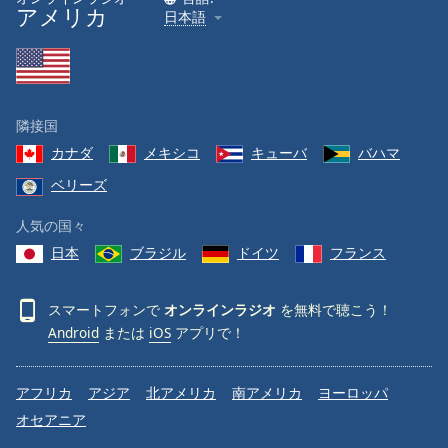
アメリカ
日本語
隣接国
カナダ
メキシコ
キューバ
バハマ
ベリーズ
人気の国々
日本
ブラジル
ドイツ
フランス
スマートフォンで
オンラインラジオ
を無料で聴こう！
Android
または
iOS
アプリで！
アフリカ
アジア
北アメリカ
南アメリカ
ヨーロッパ
オセアニア