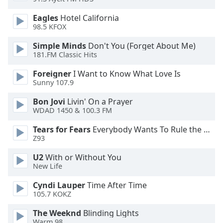
Color
Eagles
Hotel California
98.5 KFOX
Opacity
Simple Minds
Don't You (Forget About Me)
181.FM Classic Hits
Caption
Area
Foreigner
I Want to Know What Love Is
Background
Sunny 107.9
Color
Bon Jovi
Livin' On a Prayer
WDAD 1450 & 100.3 FM
Opacity
Tears for Fears
Everybody Wants To Rule the World
Z93
Font
U2
With or Without You
Size
New Life
Cyndi Lauper
Time After Time
Text
105.7 KOKZ
Edge
Style
The Weeknd
Blinding Lights
Warm 98