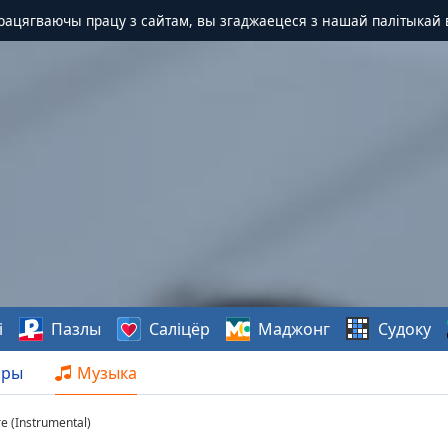
Працягваючы працу з сайтам, вы згаджаецеся з нашай палітыкай 
і
Пазлы
Саліцёр
Маджонг
Судоку
нры
Музыка
re (Instrumental)