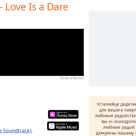
- Love Is a Dare
Terms of Service
Усталюйце дадатак
для вашага смарт
любімыя радыёстан
вы ні знаходзіл
любімае радыё ў
re Soundtrack)
,
дзякуючы нашаму з