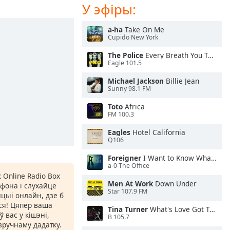
У эфіры:
a-ha
Take On Me
Cupido New York
The Police
Every Breath You Take
Eagle 101.5
Michael Jackson
Billie Jean
Sunny 98.1 FM
Toto
Africa
FM 100.3
Eagles
Hotel California
Q106
Foreigner
I Want to Know What Love Is
a-0 The Office
 Online Radio Box
Men At Work
Down Under
фона і слухайце
Star 107.9 FM
цыі онлайн, дзе б
іся! Цяпер ваша
Tina Turner
What's Love Got To Do With It
 вас у кішэні,
B 105.7
ручнаму дадатку.