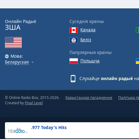
the
window.
Онлайн Радыё
Суседнія краіны
ЗША
Text
Канада
Color
Беліз
Opacity
Папулярныя краіны
Мова:
Польшча
Беларуская
Text
Background
Слухайце
онлайн радыё
на
Color
© Online Radio Box, 2015-2026.
Карыстацкае пагадненне
Палітыка п
Opacity
Created by
Final Level
Caption
Area
.977 Today's Hits
Background