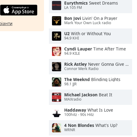
Eurythmics
Sweet Dreams
LA 105 FM
Bon Jovi
Livin' On a Prayer
Mark Your Own Luck radio
ріанти
U2
With or Without You
94.9 KHI
Cyndi Lauper
Time After Time
94.9 KILE
Rick Astley
Never Gonna Give You Up
Connor Merk Radio
The Weeknd
Blinding Lights
98.1 JJR
Michael Jackson
Beat It
MAXradio
Haddaway
What Is Love
100hitz - 90s Hitz
4 Non Blondes
What's Up?
WRNR