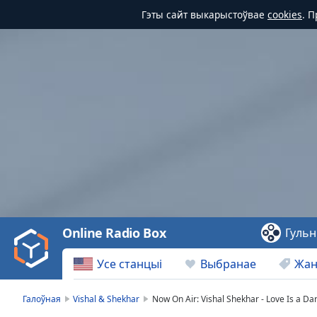
Гэты сайт выкарыстоўвае
cookies
. 
Video
Player
is
loading.
Play
Video
Online Radio Box
Гульн
Play
Skip
Усе станцыі
Выбранае
Жа
Backward
Skip
Forward
Галоўная
Vishal & Shekhar
Now On Air: Vishal Shekhar - Love Is a Da
Mute