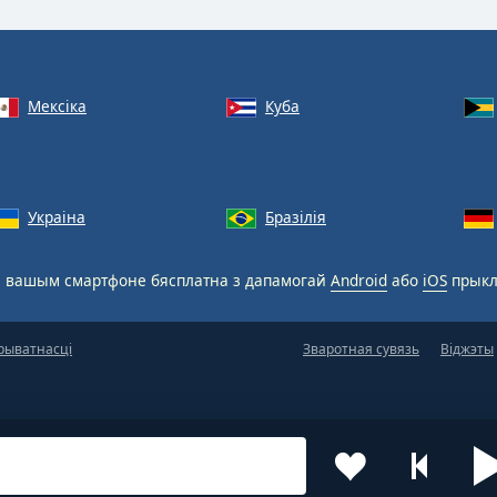
Мексіка
Куба
Украіна
Бразілія
 вашым смартфоне бясплатна з дапамогай
Android
або
iOS
прыкл
рыватнасці
Зваротная сувязь
Віджэты