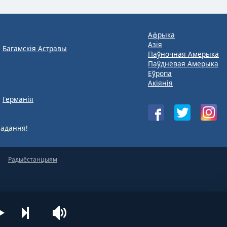
Афрыка
Азія
Багамскія Астравы
Паўночная Амерыка
Паўднёвая Амерыка
Еўропа
Акіянія
Германія
адання!
Радыёстанцыям