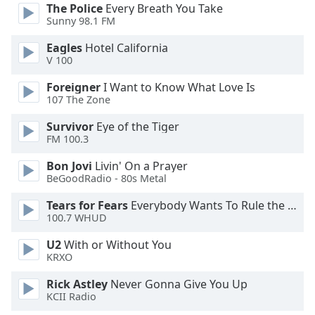
of
The Police
Every Breath You Take
dialog
Sunny 98.1 FM
window.
Eagles
Hotel California
Escape
V 100
will
cancel
Foreigner
I Want to Know What Love Is
and
107 The Zone
close
Survivor
Eye of the Tiger
the
FM 100.3
window.
Bon Jovi
Livin' On a Prayer
Text
BeGoodRadio - 80s Metal
Color
Tears for Fears
Everybody Wants To Rule the World
100.7 WHUD
Opacity
U2
With or Without You
KRXO
Text
Rick Astley
Never Gonna Give You Up
Background
KCII Radio
Color