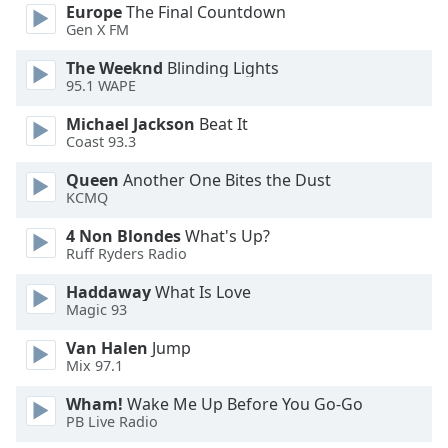
Europe
The Final Countdown
Gen X FM
Opacity
The Weeknd
Blinding Lights
95.1 WAPE
Caption
Area
Michael Jackson
Beat It
Coast 93.3
Background
Color
Queen
Another One Bites the Dust
KCMQ
Opacity
4 Non Blondes
What's Up?
Ruff Ryders Radio
Font
Haddaway
What Is Love
Size
Magic 93
Van Halen
Jump
Text
Mix 97.1
Edge
Wham!
Wake Me Up Before You Go-Go
Style
PB Live Radio