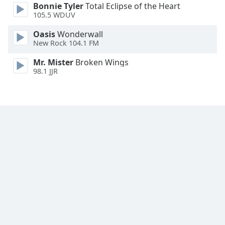
Bonnie Tyler
Total Eclipse of the Heart
Font
105.5 WDUV
Family
Oasis
Wonderwall
New Rock 104.1 FM
Reset
Mr. Mister
Broken Wings
Done
98.1 JJR
Close
Modal
Dialog
End
of
dialog
window.