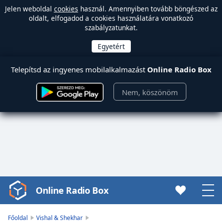
Jelen weboldal
cookies
használ. Amennyiben tovább böngészed az
oldalt, elfogadod a cookies használatára vonatkozó
szabályzatunkat.
Telepítsd az ingyenes mobilalkalmazást
Online Radio Box
Nem, köszönöm
Online Radio Box
Video
Player
is
Főoldal
Vishal & Shekhar