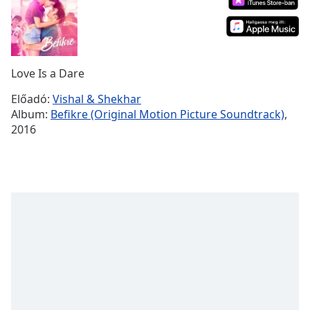
Remaining
Time
-
-:-
1x
Love Is a Dare
Playback
Rate
Előadó:
Vishal & Shekhar
Album:
Befikre (Original Motion Picture Soundtrack)
,
Chapters
2016
Chapters
Descriptions
descriptions
off
,
selected
Subtitles
subtitles
settings
,