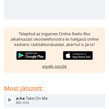
opens
subtitles
settings
dialog
subtitles
off
,
selected
Telepítsd az ingyenes Online Radio Box
alkalmazást okostelefonodra és hallgasd online
Audio
kedvenc rádióállomásaidat, akárhol is jársz!
Track
Picture-
in-
Picture
egyéb opciók
Fullscreen
This
is
a
Most játszott:
modal
window.
a-ha
Take On Me
80s Hits
Beginning