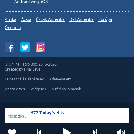
Android
vagy
iOS
Afrika
Ázsia
Észak Amerika
Dél Amerika
Európa
Óceánia
© Online Radio Box, 2015-2026.
Created by
Final Level
Felhasználási feltételek
Adatvédelem
Visszajelzés
Widgetek
A rádióállomások
.977 Today's Hits