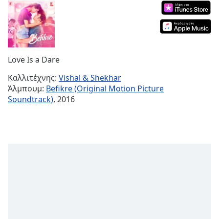
Remaining
Time
-
-:-
1x
Love Is a Dare
Playback
Rate
Καλλιτέχνης:
Vishal & Shekhar
Άλμπουμ:
Befikre (Original Motion Picture
Chapters
Soundtrack)
, 2016
Chapters
Descriptions
descriptions
off
,
selected
Subtitles
subtitles
settings
,