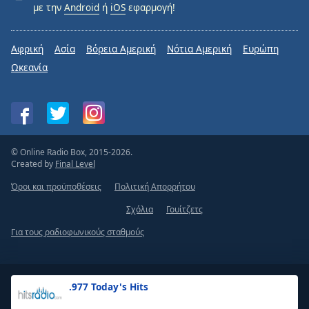
με την
Android
ή
iOS
εφαρμογή!
Αφρική
Ασία
Βόρεια Αμερική
Νότια Αμερική
Ευρώπη
Ωκεανία
© Online Radio Box, 2015-2026.
Created by
Final Level
Όροι και προϋποθέσεις
Πολιτική Απορρήτου
Σχόλια
Γουίτζετς
Για τους ραδιοφωνικούς σταθμούς
.977 Today's Hits