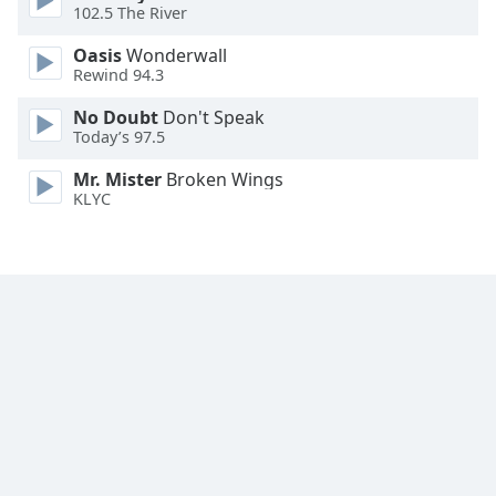
102.5 The River
Font
Oasis
Wonderwall
Family
Rewind 94.3
No Doubt
Don't Speak
Reset
Today’s 97.5
Done
Mr. Mister
Broken Wings
Close
Modal
KLYC
Dialog
End
of
dialog
window.