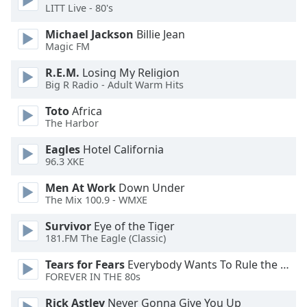
Beginning
LITT Live - 80's
of
dialog
Michael Jackson
Billie Jean
window.
Magic FM
Escape
R.E.M.
Losing My Religion
will
Big R Radio - Adult Warm Hits
cancel
and
Toto
Africa
close
The Harbor
the
Eagles
Hotel California
window.
96.3 XKE
Text
Men At Work
Down Under
Color
The Mix 100.9 - WMXE
Survivor
Eye of the Tiger
Opacity
181.FM The Eagle (Classic)
Tears for Fears
Everybody Wants To Rule the World
FOREVER IN THE 80s
Text
Background
Rick Astley
Never Gonna Give You Up