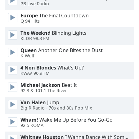
Color
PB Live Radio
Europe
The Final Countdown
Opacity
Q 94 Hits
The Weeknd
Blinding Lights
Caption
KLDR 98.3 FM
Area
Background
Queen
Another One Bites the Dust
K-Wulf
Color
4 Non Blondes
What's Up?
KWAV 96.9 FM
Opacity
Michael Jackson
Beat It
92.3 & 101.1 The River
Font
Size
Van Halen
Jump
Big R Radio - 70s and 80s Pop Mix
Text
Wham!
Wake Me Up Before You Go-Go
Edge
92.5 KOMA
Style
Whitney Houston
I Wanna Dance With Somebody