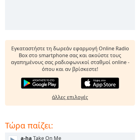
opens
subtitles
settings
dialog
subtitles
off
,
selected
Εγκαταστήστε τη δωρεάν εφαρμογή Online Radio
Box στο smartphone σας και ακούστε τους
Audio
αγαπημένους σας ραδιοφωνικοί σταθμοί online -
Track
όπου και αν βρίσκεστε!
Picture-
in-
Picture
Fullscreen
άλλες επιλογές
This
is
a
modal
Τώρα παίζει:
window.
a-ha
Take On Me