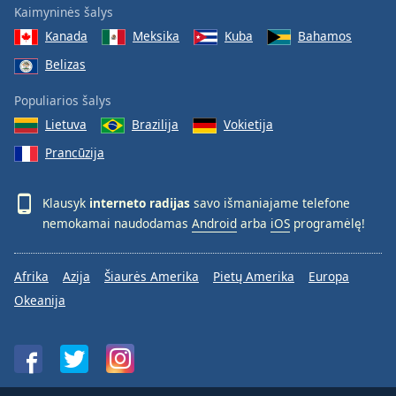
Kaimyninės šalys
Kanada
Meksika
Kuba
Bahamos
Belizas
Populiarios šalys
Lietuva
Brazilija
Vokietija
Prancūzija
Klausyk
interneto radijas
savo išmaniajame telefone
nemokamai naudodamas
Android
arba
iOS
programėlę!
Afrika
Azija
Šiaurės Amerika
Pietų Amerika
Europa
Okeanija