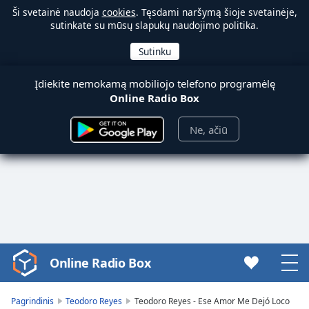
Ši svetainė naudoja
cookies
. Tęsdami naršymą šioje svetainėje,
sutinkate su mūsų slapukų naudojimo politika.
Įdiekite nemokamą mobiliojo telefono programėlę
Online Radio Box
Ne, ačiū
Online Radio Box
Video
Player
is
Pagrindinis
Teodoro Reyes
Teodoro Reyes - Ese Amor Me Dejó Loco