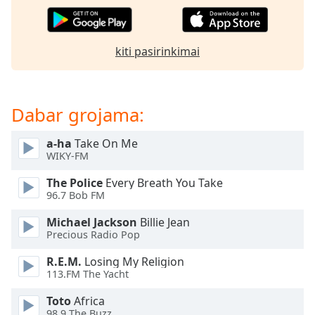
of
dialog
window.
Escape
kiti pasirinkimai
will
cancel
and
Dabar grojama:
close
the
window.
a-ha
Take On Me
WIKY-FM
Text
The Police
Every Breath You Take
Color
96.7 Bob FM
Michael Jackson
Billie Jean
Opacity
Precious Radio Pop
R.E.M.
Losing My Religion
Text
113.FM The Yacht
Background
Toto
Africa
Color
98.9 The Buzz