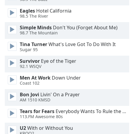
Eagles
Hotel California
Opacity
98.5 The River
Simple Minds
Don't You (Forget About Me)
Caption
98.7 The Mountain
Area
Background
Tina Turner
What's Love Got To Do With It
Color
Sugar 95
Survivor
Eye of the Tiger
Opacity
92.1 WSQV
Men At Work
Down Under
Coast 102
Font
Size
Bon Jovi
Livin' On a Prayer
AM 1510 KMSD
Text
Tears for Fears
Everybody Wants To Rule the World
Edge
113.FM Awesome 80s
Style
U2
With or Without You
KROQ2