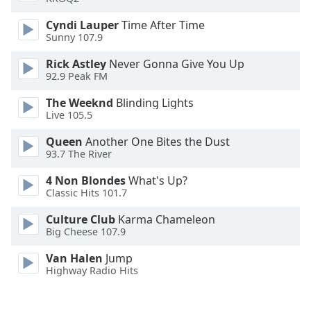
Font
Cyndi Lauper
Time After Time
Family
Sunny 107.9
Rick Astley
Never Gonna Give You Up
Reset
92.9 Peak FM
Done
Close
The Weeknd
Blinding Lights
Modal
Live 105.5
Dialog
End
Queen
Another One Bites the Dust
of
93.7 The River
dialog
window.
4 Non Blondes
What's Up?
Classic Hits 101.7
Culture Club
Karma Chameleon
Big Cheese 107.9
Van Halen
Jump
Highway Radio Hits