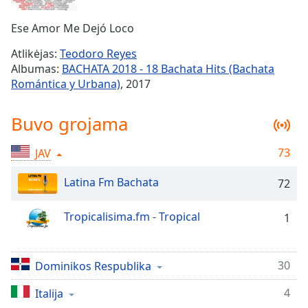
Remaining
Time
-
Ese Amor Me Dejó Loco
-:-
Atlikėjas:
Teodoro Reyes
1x
Albumas:
BACHATA 2018 - 18 Bachata Hits (Bachata
Playback
Romántica y Urbana)
, 2017
Rate
Chapters
Buvo grojama
Chapters
73
JAV
Descriptions
Latina Fm Bachata
72
descriptions
off
,
Tropicalisima.fm - Tropical
1
selected
Subtitles
30
Dominikos Respublika
subtitles
settings
,
4
Italija
opens