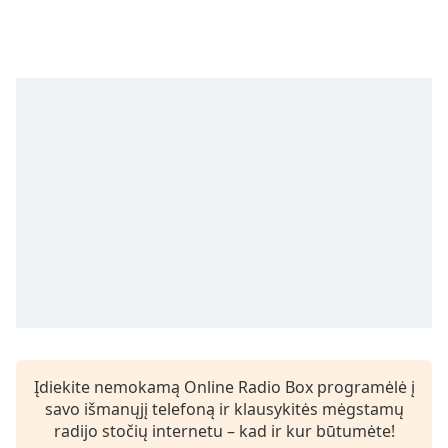
subtitles
settings
dialog
subtitles
off
,
selected
Audio
Track
Picture-
in-
Picture
Fullscreen
This
is
a
modal
window.
Įdiekite nemokamą Online Radio Box programėlė į
savo išmanųjį telefoną ir klausykitės mėgstamų
Beginning
radijo stočių internetu – kad ir kur būtumėte!