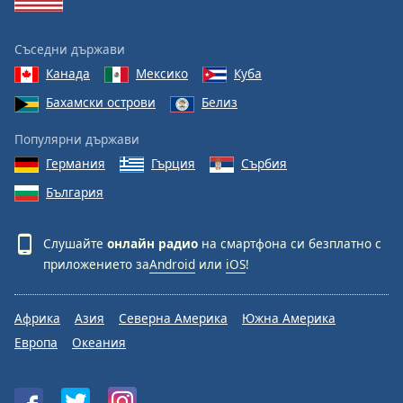
Съседни държави
Канада
Мексико
Куба
Бахамски острови
Белиз
Популярни държави
Германия
Гърция
Сърбия
България
Слушайте
онлайн радио
на смартфона си безплатно с
приложението за
Android
или
iOS
!
Африка
Азия
Северна Америка
Южна Америка
Европа
Океания