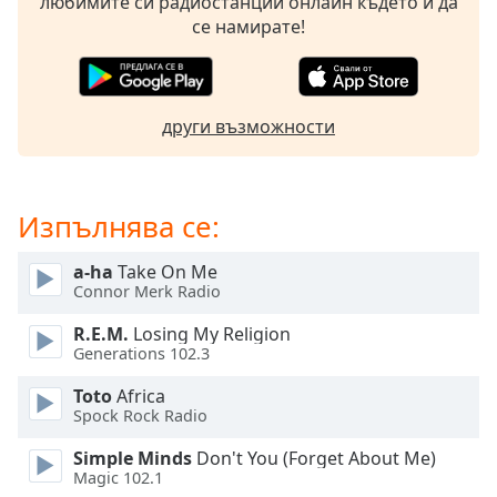
Beginning
любимите си радиостанции онлайн където и да
of
се намирате!
dialog
window.
Escape
will
други възможности
cancel
and
close
Изпълнява се:
the
window.
a-ha
Take On Me
Connor Merk Radio
Text
Color
R.E.M.
Losing My Religion
Generations 102.3
Opacity
Toto
Africa
Spock Rock Radio
Text
Simple Minds
Don't You (Forget About Me)
Background
Magic 102.1