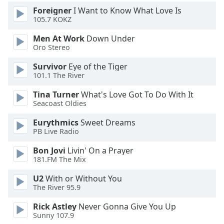
Color
Foreigner
I Want to Know What Love Is
105.7 KOKZ
Opacity
Men At Work
Down Under
Oro Stereo
Caption
Survivor
Eye of the Tiger
Area
101.1 The River
Background
Color
Tina Turner
What's Love Got To Do With It
Seacoast Oldies
Opacity
Eurythmics
Sweet Dreams
PB Live Radio
Font
Bon Jovi
Livin' On a Prayer
181.FM The Mix
Size
U2
With or Without You
The River 95.9
Text
Edge
Rick Astley
Never Gonna Give You Up
Style
Sunny 107.9