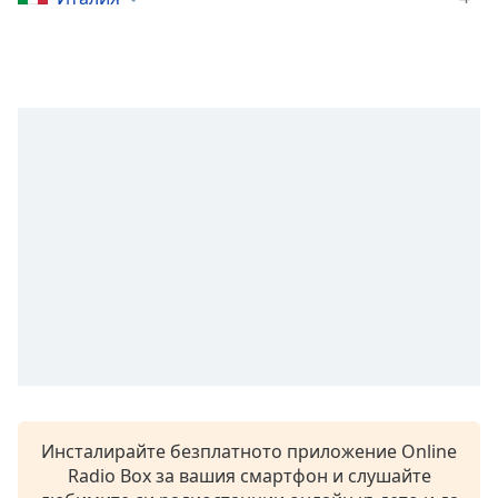
opens
subtitles
settings
dialog
subtitles
off
,
selected
Audio
Track
Picture-
in-
Picture
Fullscreen
This
is
a
modal
window.
Инсталирайте безплатното приложение Online
Radio Box за вашия смартфон и слушайте