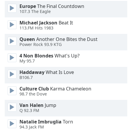
Europe
The Final Countdown
Font
107.3 The Eagle
Family
Michael Jackson
Beat It
113.FM Hits 1983
Reset
Queen
Another One Bites the Dust
Done
Power Rock 93.9 KTG
Close
Modal
4 Non Blondes
What's Up?
Dialog
My 95.7
End
of
Haddaway
What Is Love
dialog
B106.7
window.
Culture Club
Karma Chameleon
98.7 the Dove
Van Halen
Jump
Q 92.3 FM
Natalie Imbruglia
Torn
94.3 Jack FM