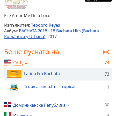
Remaining
Time
-
Ese Amor Me Dejó Loco
-:-
Изпълнител:
Teodoro Reyes
1x
Албум:
BACHATA 2018 - 18 Bachata Hits (Bachata
Playback
Romántica y Urbana)
, 2017
Rate
Chapters
Беше пуснато на
Chapters
74
САЩ
Descriptions
Latina Fm Bachata
73
descriptions
off
,
Tropicalisima.fm - Tropical
1
selected
Subtitles
30
Доминиканска Република
subtitles
settings
,
4
Италия