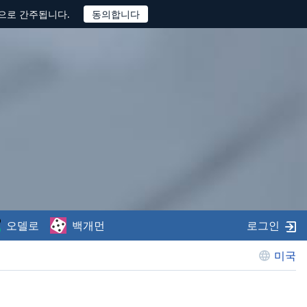
것으로 간주됩니다.
오델로
백개먼
로그인
미국