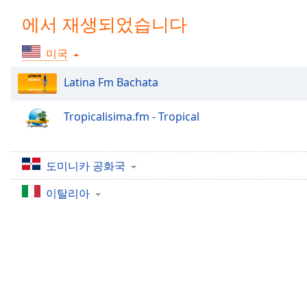
Chapters
에서 재생되었습니다
Chapters
미국
Descriptions
descriptions
Latina Fm Bachata
off
,
selected
Tropicalisima.fm - Tropical
Subtitles
subtitles
도미니카 공화국
settings
,
이탈리아
opens
subtitles
settings
dialog
subtitles
off
,
selected