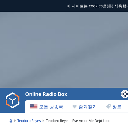
이 사이트는
cookies
을(를) 사용
Video
Player
is
loading.
Play
Video
Online Radio Box
Play
Skip
모든 방송국
즐겨찾기
장르
Backward
Skip
Forward
홈
Teodoro Reyes
Teodoro Reyes - Ese Amor Me Dejó Loco
Mute