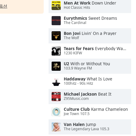
Men At Work
Down Under
옵션
Hot Classic Hits
Eurythmics
Sweet Dreams
The Cardinal
Bon Jovi
Livin' On a Prayer
The Wolf
Tears for Fears
Everybody Wants To Rule the World
1230 KIFW
U2
With or Without You
103.9 Wayne FM
Haddaway
What Is Love
100hitz - 90s Hitz
Michael Jackson
Beat It
Z95Music.com
Culture Club
Karma Chameleon
Joe Town 107.5
Van Halen
Jump
The Legendary Lava 105.3