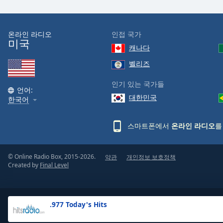
the
window.
온라인 라디오
인접 국가
미국
Text
캐나다
Color
벨리즈
Opacity
인기 있는 국가들
언어:
대한민국
한국어
Text
Background
스마트폰에서
온라인 라디오
를
Color
© Online Radio Box, 2015-2026.
약관
개인정보 보호정책
Opacity
Created by
Final Level
Caption
Area
.977 Today's Hits
Background