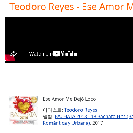
Current
Teodoro Reyes - Ese Amor 
Time
0:00
/
Duration
-:-
Loaded
:
0.00%
0:00
Stream
Type
LIVE
Seek to
live,
currently
behind
live
LIVE
Remaining
Time
-
-:-
Ese Amor Me Dejó Loco
아티스트:
Teodoro Reyes
1x
앨범:
BACHATA 2018 - 18 Bachata Hits (B
Playback
Romántica y Urbana)
, 2017
Rate