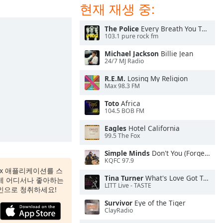
현재 재생 중:
The Police
Every Breath You Take
103.1 pure rock fm
Michael Jackson
Billie Jean
24/7 MJ Radio
R.E.M.
Losing My Religion
Max 98.3 FM
Toto
Africa
104.5 BOB FM
Eagles
Hotel California
99.5 The Fox
Simple Minds
Don't You (Forget About Me)
KQFC 97.9
 Box 애플리케이션를 스
Tina Turner
What's Love Got To Do With It
제 어디서나 좋아하는
LITT Live - TASTE
인으로 청취하세요!
Survivor
Eye of the Tiger
ClayRadio