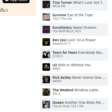
Tina Turner
What's Love Got To Do With It
WCEI-FM
อื่น ๆ
Survivor
Eye of the Tiger
103.7 The Fox
Eurythmics
Sweet Dreams
The Wolf WLUC HD1
Bon Jovi
Livin' On a Prayer
Rewind 97.7
Tears for Fears
Everybody Wants To Rule the World
Q102.3
U2
With or Without You
WRJO
Rick Astley
Never Gonna Give You Up
WDNY
The Weeknd
Blinding Lights
Z92.3
Queen
Another One Bites the Dust
Classic Rock 103.1 FM