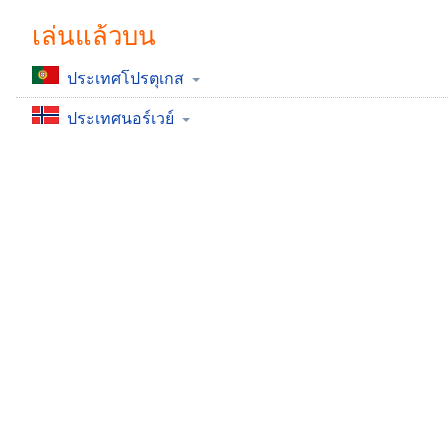
Chapters
เล่นแล้วบน
Chapters
ประเทศโปรตุเกส
Descriptions
ประเทศนอร์เวย์
descriptions
off
,
selected
Subtitles
subtitles
settings
,
opens
subtitles
settings
dialog
subtitles
off
,
selected