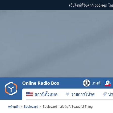
เว็บไซต์นี้ใช้คุกกี้
cookies
โดย
Video
Player
is
loading.
Play
Video
Online Radio Box
เกมส์
Play
Skip
สถานีทั้งหมด
รายการโปรด
ปร
Backward
Skip
Forward
หน้าหลัก
Boulevard
Boulevard - Life Is A Beautiful Thing
Mute