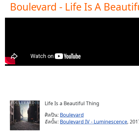
Current
Boulevard - Life Is A Beauti
Time
0:00
/
Duration
-:-
Loaded
:
0.00%
0:00
Stream
Type
LIVE
Seek to
live,
currently
behind
live
LIVE
Remaining
Time
-
-:-
Life Is a Beautiful Thing
ศิลปิน:
Boulevard
1x
อัลบั้ม:
Boulevard IV - Luminescence
, 201
Playback
Rate