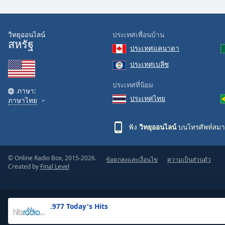
the
window.
วิทยุออนไลน์
ประเทศเพื่อนบ้าน
สหรัฐ
Text
ประเทศแคนาดา
Color
ประเทศเบลีซ
Opacity
ประเทศที่นิยม
ภาษา:
ประเทศไทย
ภาษาไทย
Text
Background
ฟัง
วิทยุออนไลน์
บนโทรศัพท์สมา
Color
© Online Radio Box, 2015-2026.
ข้อตกลงและเงื่อนไข
ความเป็นส่วนตัว
Opacity
Created by
Final Level
Caption
Area
.977 Today's Hits
Background