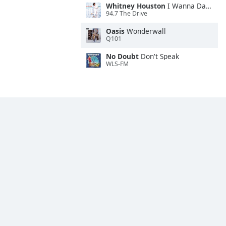
Whitney Houston
I Wanna Dance With Somebody
94.7 The Drive
Oasis
Wonderwall
Q101
No Doubt
Don't Speak
WLS-FM