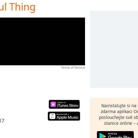
ful Thing
Terms of Service
Nainstalujte si n
zdarma aplikaci O
poslouchejte své o
17
stanice online – 