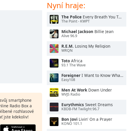
Nyní hraje:
The Police
Every Breath You Take
The Point - KWPT
Michael Jackson
Billie Jean
Alive 96.9
R.E.M.
Losing My Religion
WRQN
Toto
Africa
93.1 The Wave
Foreigner
I Want to Know What Love Is
Easy108
Men At Work
Down Under
WVJS Radio
a svůj smartphone
Eurythmics
Sweet Dreams
nline Radio Box a
KBDB-FM Twilight 96.7
blíbené rozhlasové
ať jste kdekoliv!
Bon Jovi
Livin' On a Prayer
KONO 101.1