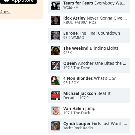
Tears for Fears
Everybody Wants To Rule the World
WCEI-FM
ožnost
Rick Astley
Never Gonna Give You Up
KBUU-FM 99.1 HD3
Europe
The Final Countdown
98.9 WMMO
The Weeknd
Blinding Lights
95SX
Queen
Another One Bites the Dust
107.3 The Drive
4 Non Blondes
What's Up?
96.1 SOX
Michael Jackson
Beat It
Decades 107.9
Van Halen
Jump
107.1 The Duck
Cyndi Lauper
Girls Just Want to Have Fun
Yacht Rock Radio