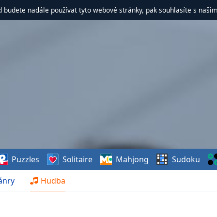
d budete nadále používat tyto webové stránky, pak souhlasíte s naši
Puzzles
Solitaire
Mahjong
Sudoku
ánry
Hudba