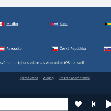
Mexiko
Kuba
Rakousko
Česká Republika
svém smartphonu zdarma s
Android
or
iOS
aplikací!
Zpětná vazba
Widgety
Pro rozhlasové stanice