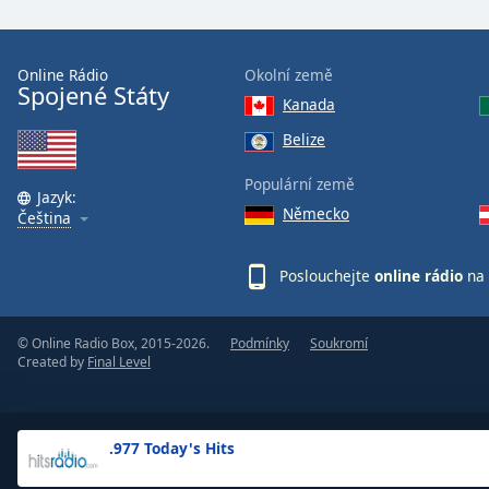
the
window.
Online Rádio
Okolní země
Spojené Státy
Text
Kanada
Color
Belize
Opacity
Populární země
Jazyk:
Německo
Čeština
Text
Background
Poslouchejte
online rádio
na 
Color
© Online Radio Box, 2015-2026.
Podmínky
Soukromí
Opacity
Created by
Final Level
Caption
Area
.977 Today's Hits
Background