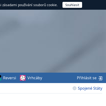
mi zásadami používání souborů cookie.
Reversi
Vrhcáby
Přihlásit se
Spojené Státy