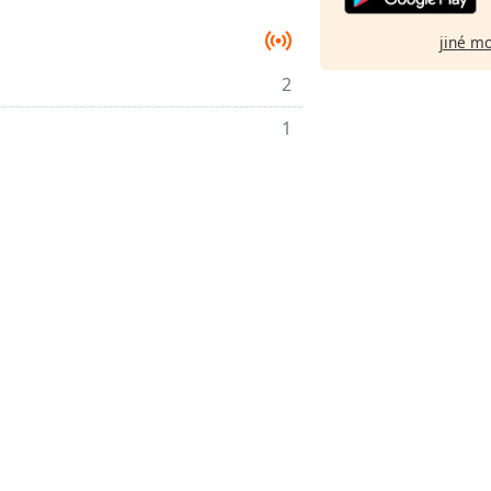
jiné m
2
1