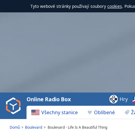
Tyto webové stránky používají soubory
cookies
. Poku
Video
Player
is
loading.
Play
Video
Online Radio Box
Hry
Play
Skip
Všechny stanice
Oblíbené
Ž
Backward
Skip
Forward
Domů
Boulevard
Boulevard - Life Is A Beautiful Thing
Mute